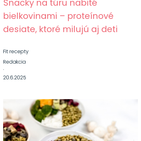
Snacky na túru nabité
bielkovinami – proteínové
desiate, ktoré milujú aj deti
Fit recepty
Redakcia
·
20.6.2025