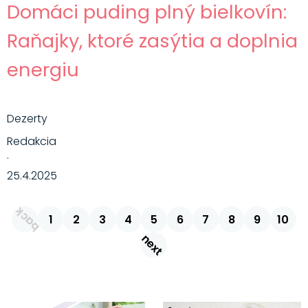
Domáci puding plný bielkovín:
Raňajky, ktoré zasýtia a doplnia
energiu
Dezerty
Redakcia
·
25.4.2025
back
1
2
3
4
5
6
7
8
9
10
next