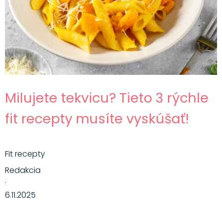
Hlavné jedlá
Šaláty
Dezerty
Nápoje
Ostatné
Milujete tekvicu? Tieto 3 rýchle
Motivácia
fit recepty musíte vyskúšať!
Zdravie
Fit recepty
Redakcia
·
6.11.2025