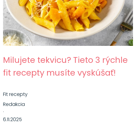
Hlavné jedlá
Šaláty
Dezerty
Nápoje
Ostatné
Milujete tekvicu? Tieto 3 rýchle
Motivácia
fit recepty musíte vyskúšať!
Zdravie
Fit recepty
Redakcia
·
6.11.2025