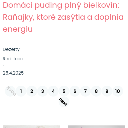
Domáci puding plný bielkovín:
Raňajky, ktoré zasýtia a doplnia
energiu
Dezerty
Redakcia
·
25.4.2025
back
1
2
3
4
5
6
7
8
9
10
next