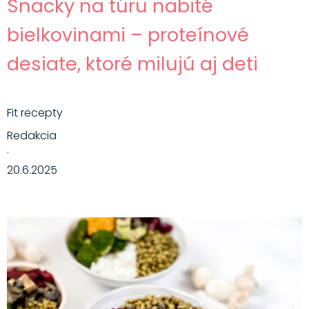
Snacky na túru nabité
bielkovinami – proteínové
desiate, ktoré milujú aj deti
Fit recepty
Redakcia
·
20.6.2025