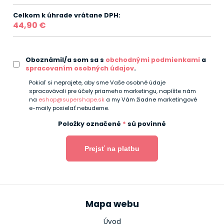
Celkom k úhrade vrátane DPH:
44,90 €
Oboznámil/a som sa s
obchodnými podmienkami
a
spracovaním osobných údajov
.
Pokiaľ si neprajete, aby sme Vaše osobné údaje
spracovávali pre účely priameho marketingu, napíšte nám
na
eshop@supershape.sk
a my Vám žiadne marketingové
e-maily posielať nebudeme.
Položky označené
*
sú povinné
Mapa webu
Úvod