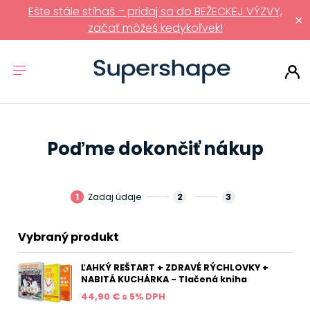
Ešte stále stíhaš – pridaj sa do BEŽECKEJ VÝZVY,
×
začať môžeš kedykoľvek!
Poďme dokončiť nákup
1
Zadaj údaje
2
3
Vybraný produkt
ĽAHKÝ REŠTART + ZDRAVÉ RÝCHLOVKY +
NABITÁ KUCHÁRKA - Tlačená kniha
44,90 € s 5% DPH