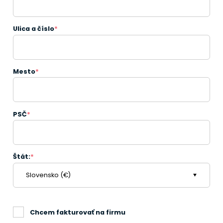
Ulica a číslo
*
Mesto
*
PSČ
*
Štát:
*
Chcem fakturovať na firmu