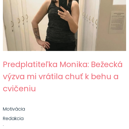
Predplatiteľka Monika: Bežecká
výzva mi vrátila chuť k behu a
cvičeniu
Motivácia
Redakcia
·