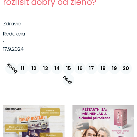
rozlíšiť dobrý od zlého?
Zdravie
Redakcia
·
17.9.2024
back
11
12
13
14
15
16
17
18
19
20
next