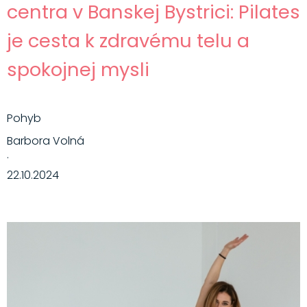
centra v Banskej Bystrici: Pilates
je cesta k zdravému telu a
spokojnej mysli
Pohyb
Barbora Volná
·
22.10.2024