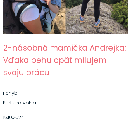
2-násobná mamička Andrejka:
Vďaka behu opäť milujem
svoju prácu
Pohyb
Barbora Volná
·
15.10.2024