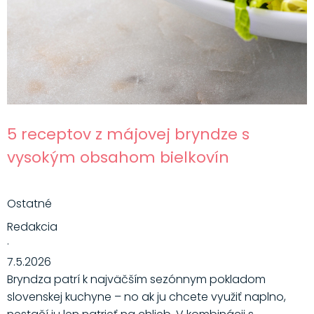
5 receptov z májovej bryndze s
vysokým obsahom bielkovín
Ostatné
Redakcia
·
7.5.2026
Bryndza patrí k najväčším sezónnym pokladom
slovenskej kuchyne – no ak ju chcete využiť naplno,