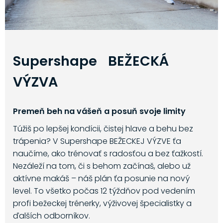
Supershape BEŽECKÁ
VÝZVA
Premeň beh na vášeň a posuň svoje limity
Túžiš po lepšej kondícii, čistej hlave a behu bez
trápenia? V Supershape BEŽECKEJ VÝZVE ťa
naučíme, ako trénovať s radosťou a bez ťažkostí.
Nezáleží na tom, či s behom začínaš, alebo už
aktívne makáš – náš plán ťa posunie na nový
level. To všetko počas 12 týždňov pod vedením
profi bežeckej trénerky, výživovej špecialistky a
ďalších odborníkov.