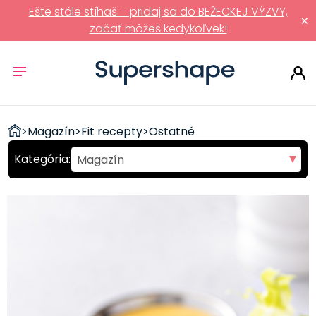
Ešte stále stíhaš – pridaj sa do BEŽECKEJ VÝZVY,
×
začať môžeš kedykoľvek!
ZDRAVÉ
>
Magazín
>
Fit recepty
>
Ostatné
RÝCHLOVKY
Magazín
Pohyb
Strava
Fit recepty
Polievky
Predjedlá