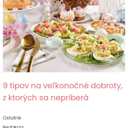
9 tipov na veľkonočné dobroty,
z ktorých sa nepriberá
Ostatné
Redakcia