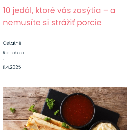
10 jedál, ktoré vás zasýtia – a
nemusíte si strážiť porcie
Ostatné
Redakcia
·
11.4.2025