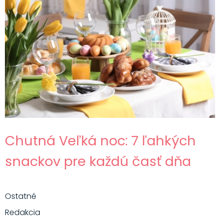
Chutná Veľká noc: 7 ľahkých
snackov pre každú časť dňa
Ostatné
Redakcia