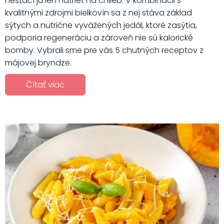
nestačí ju len natrieť na chlieb. V kombinácii s
kvalitnými zdrojmi bielkovín sa z nej stáva základ
sýtych a nutrične vyvážených jedál, ktoré zasýtia,
podporia regeneráciu a zároveň nie sú kalorické
bomby. Vybrali sme pre vás 5 chutných receptov z
májovej bryndze.
Čítať viac