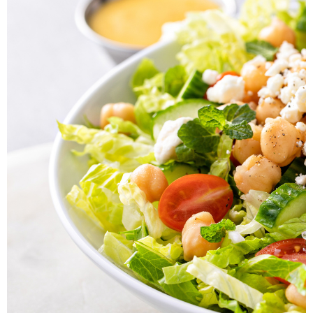
Hlavné jedlá
Šaláty
Dezerty
Nápoje
Ostatné
Motivácia
Zdravie