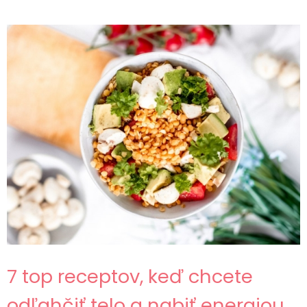
7 top receptov, keď chcete
odľahčiť telo a nabiť energiou