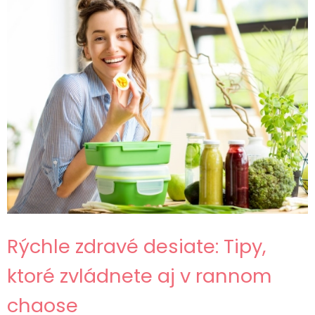
Rýchle zdravé desiate: Tipy,
ktoré zvládnete aj v rannom
chaose