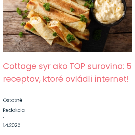
Cottage syr ako TOP surovina: 5
receptov, ktoré ovládli internet!
Ostatné
Redakcia
·
1.4.2025