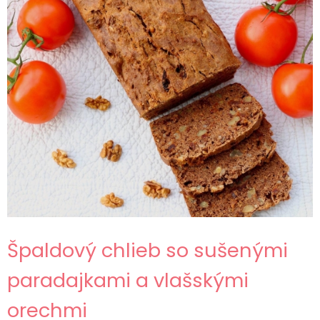
Špaldový chlieb so sušenými
paradajkami a vlašskými
orechmi