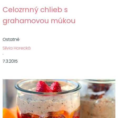
Celozrnný chlieb s
grahamovou múkou
Ostatné
Silvia Horecká
·
7.3.2015