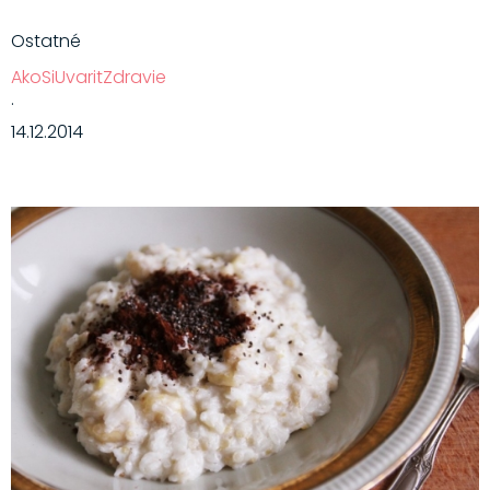
Ostatné
AkoSiUvaritZdravie
·
14.12.2014