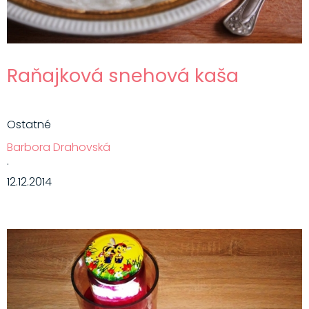
Raňajková snehová kaša
Ostatné
Barbora Drahovská
·
12.12.2014