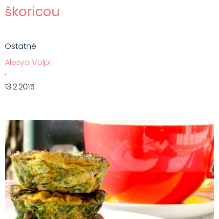
škoricou
Ostatné
Alesya Volpi
·
13.2.2015