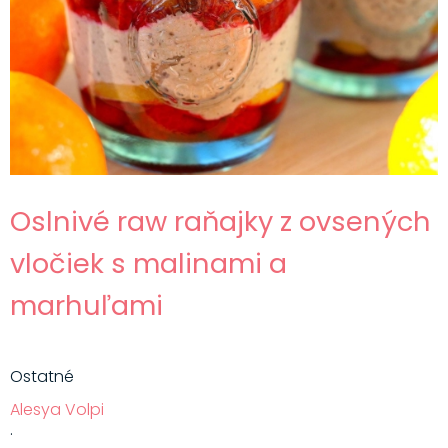
Oslnivé raw raňajky z ovsených
vločiek s malinami a
marhuľami
Ostatné
Alesya Volpi
·