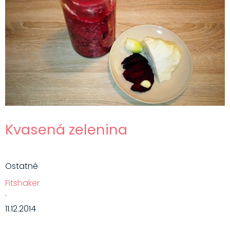
Kvasená zelenina
Ostatné
Fitshaker
·
11.12.2014