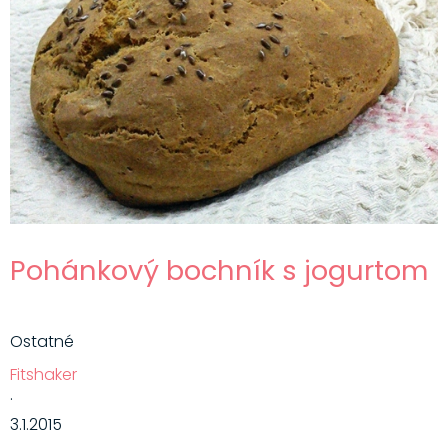
Pohánkový bochník s jogurtom
Ostatné
Fitshaker
·
3.1.2015