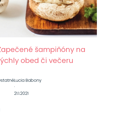
Zapečené šampiňóny na
rýchly obed či večeru
statné
Lucia Babony
·
21.1.2021
t