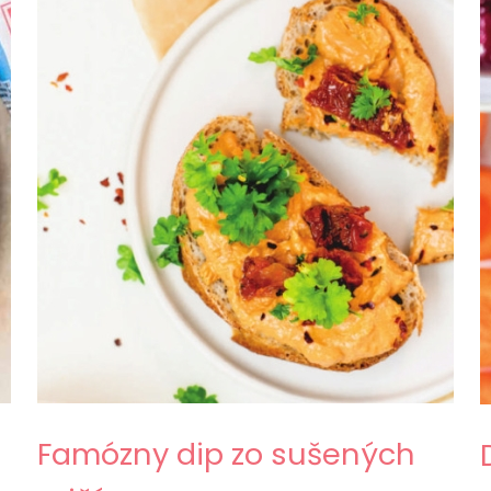
Famózny dip zo sušených