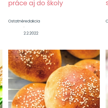
práce aj do školy
Ostatné
redakcia
O
·
2.2.2022