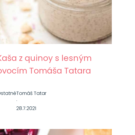
Kaša z quinoy s lesným
ovocím Tomáša Tatara
statné
Tomáš Tatar
·
28.7.2021