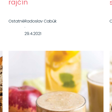
rajčín
Ostatné
Radoslav Cabúk
O
·
29.4.2021