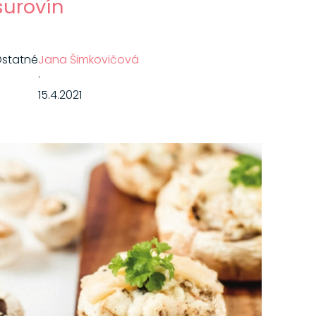
surovín
statné
Jana Šimkovičová
·
15.4.2021