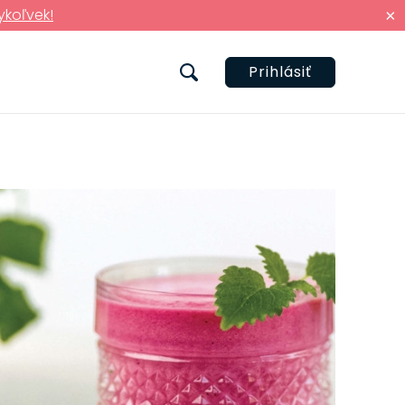
ykoľvek!
×
Prihlásiť