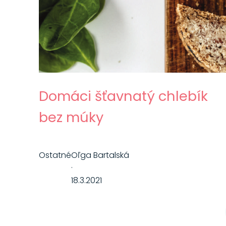
Domáci šťavnatý chlebík
bez múky
Ostatné
Oľga Bartalská
·
18.3.2021