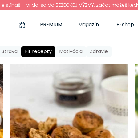
ále stíhaš – pridaj sa do BEŽECKEJ VÝZVY, začať môžeš ked
PREMIUM
Magazín
E-shop
Strava
Fit recepty
Motivácia
Zdravie