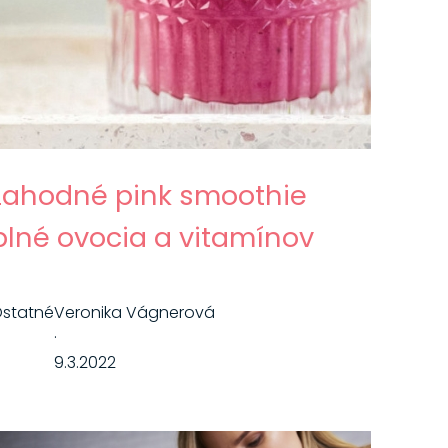
Lahodné pink smoothie
plné ovocia a vitamínov
statné
Veronika Vágnerová
·
9.3.2022