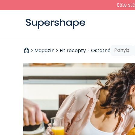
Ešte st
ZDRAVÉ
Pohyb
>
Magazín
>
Fit recepty
>
Ostatné
RÝCHLOVKY