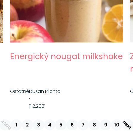
Energický nougat milkshake
Ostatné
Dušan Plichta
O
·
11.2.2021
back
nex
1
2
3
4
5
6
7
8
9
10