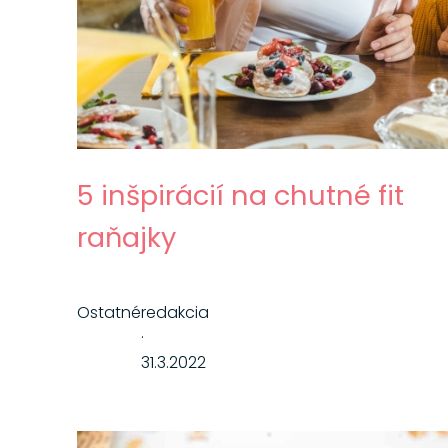
5 inšpirácií na chutné fit
raňajky
Ostatné
redakcia
·
31.3.2022