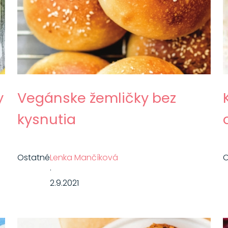
y
Vegánske žemličky bez
kysnutia
Ostatné
Lenka Mančíková
O
·
2.9.2021