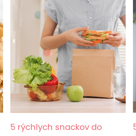
5 rýchlych snackov do