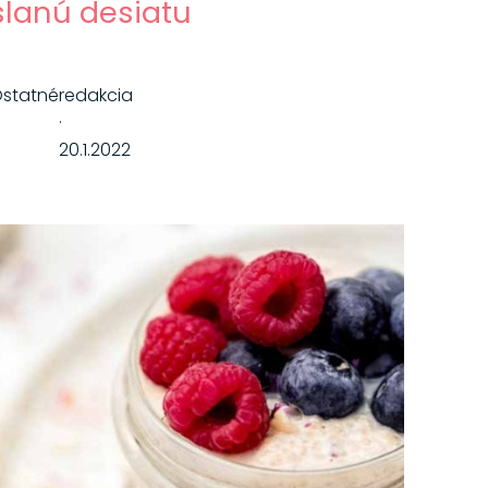
slanú desiatu
statné
redakcia
·
20.1.2022