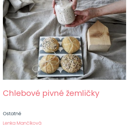
Chlebové pivné žemličky
Ostatné
Lenka Mančíková