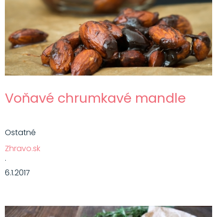
Voňavé chrumkavé mandle
Ostatné
Zhravo.sk
·
6.1.2017