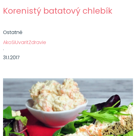
Korenistý batatový chlebík
Ostatné
AkoSiUvaritZdravie
·
31.1.2017