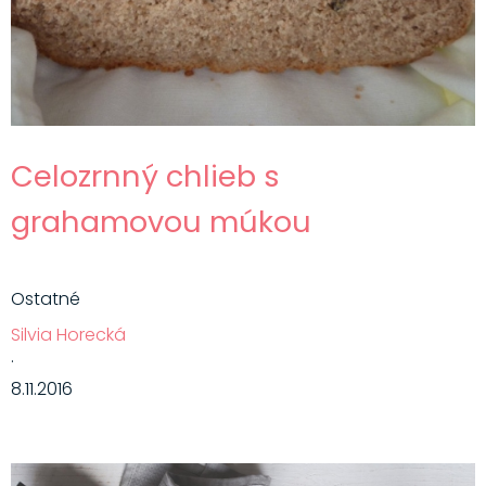
Celozrnný chlieb s
grahamovou múkou
Ostatné
Silvia Horecká
·
8.11.2016