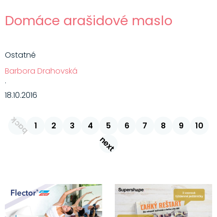
Domáce arašidové maslo
Ostatné
Barbora Drahovská
·
18.10.2016
back
1
2
3
4
5
6
7
8
9
10
next