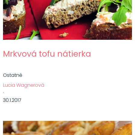
Mrkvová tofu nátierka
Ostatné
Lucia Wagnerová
·
30.1.2017