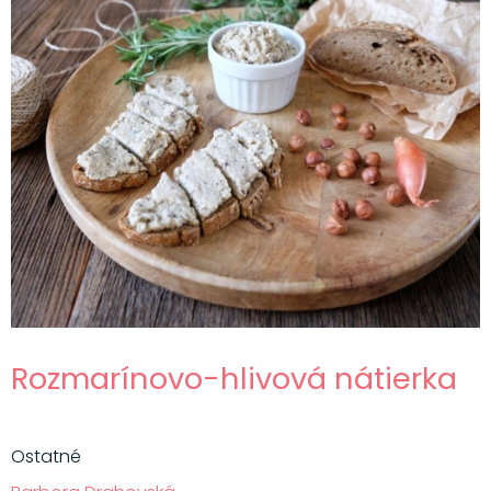
Rozmarínovo-hlivová nátierka
Ostatné