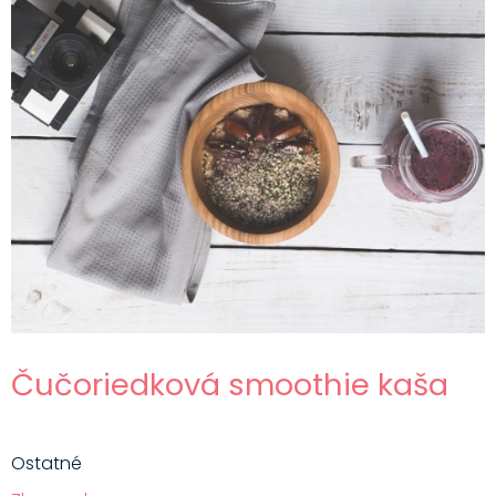
Čučoriedková smoothie kaša
Ostatné