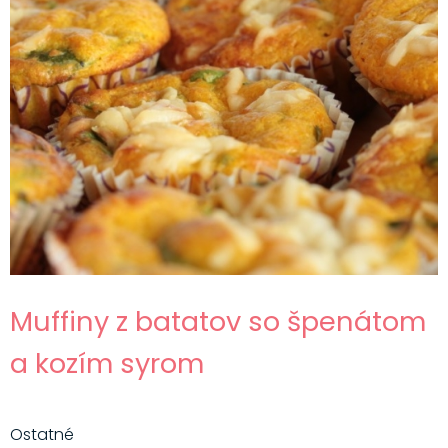
Muffiny z batatov so špenátom
a kozím syrom
Ostatné