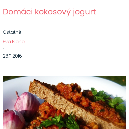
Domáci kokosový jogurt
Ostatné
Eva Blaho
·
28.11.2016