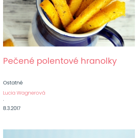
Hlavné jedlá
Šaláty
Dezerty
Nápoje
Ostatné
Pečené polentové hranolky
Motivácia
Zdravie
Ostatné
Lucia Wagnerová
·
8.3.2017