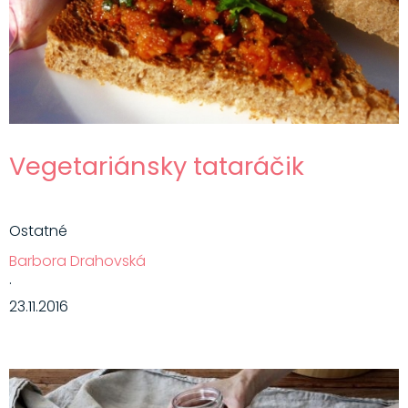
Vegetariánsky tataráčik
Ostatné
Barbora Drahovská
·
23.11.2016