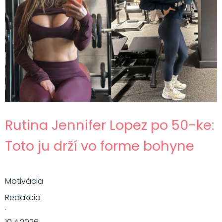
Rutina Jennifer Lopez po 50-ke:
Toto ju drží vo forme bohyne
Motivácia
Redakcia
·