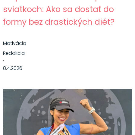
sviatkoch: Ako sa dostať do
formy bez drastických diét?
Motivácia
Redakcia
·
8.4.2026