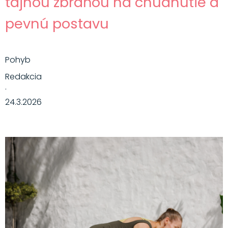
tajnou zbraňou na chudnutie a
pevnú postavu
Pohyb
Redakcia
·
24.3.2026