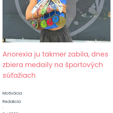
Anorexia ju takmer zabila, dnes
zbiera medaily na športových
súťažiach
Motivácia
Redakcia
·