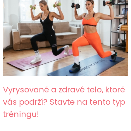
Vyrysované a zdravé telo, ktoré
vás podrží? Stavte na tento typ
tréningu!