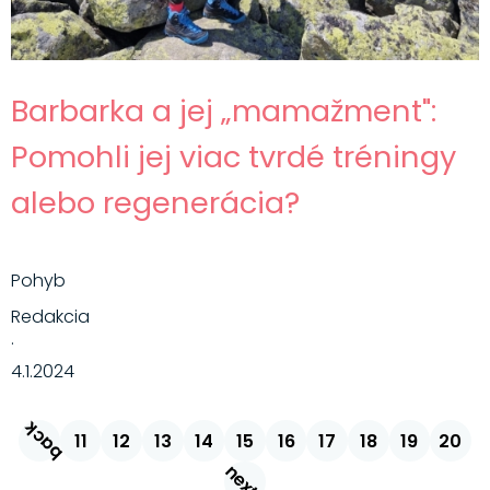
Barbarka a jej „mamažment":
Pomohli jej viac tvrdé tréningy
alebo regenerácia?
Pohyb
Redakcia
·
4.1.2024
back
11
12
13
14
15
16
17
18
19
20
next