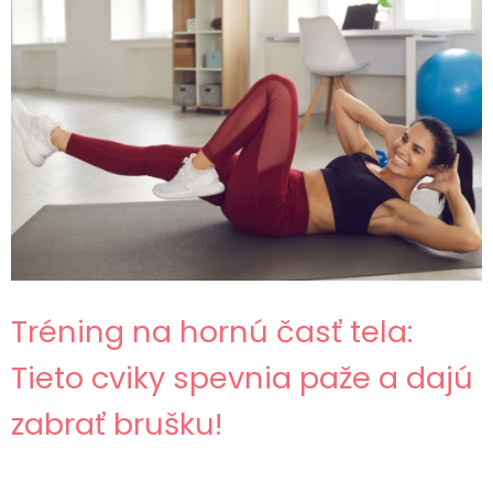
Tréning na hornú časť tela:
Tieto cviky spevnia paže a dajú
zabrať brušku!