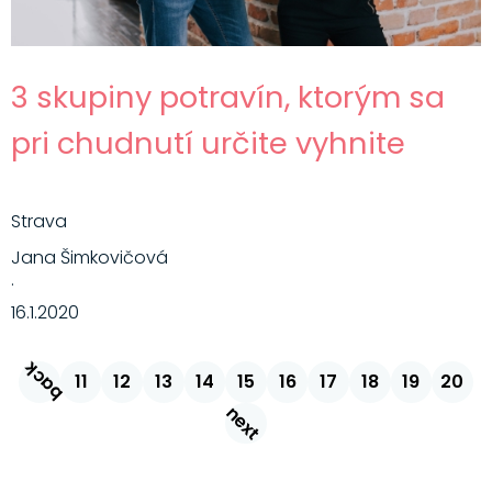
3 skupiny potravín, ktorým sa
pri chudnutí určite vyhnite
Strava
Jana Šimkovičová
·
16.1.2020
back
11
12
13
14
15
16
17
18
19
20
next