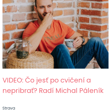
VIDEO: Čo jesť po cvičení a
nepribrať? Radí Michal Páleník
Strava