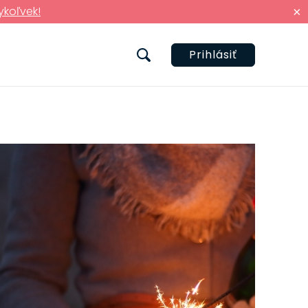
ykoľvek!
×
Prihlásiť