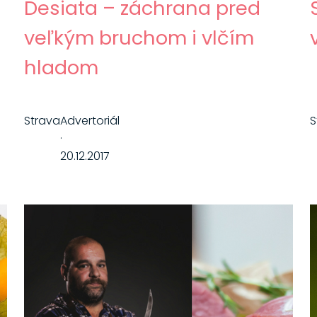
Desiata – záchrana pred
veľkým bruchom i vlčím
hladom
Strava
Advertoriál
S
·
20.12.2017