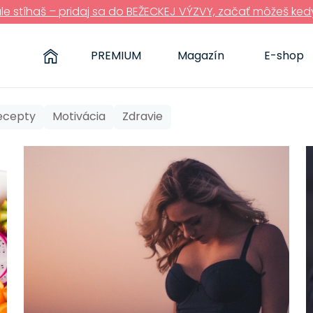
ále stíhaš – pridaj sa do BEŽECKEJ VÝZVY, začať môžeš ked
PREMIUM
Magazín
E-shop
recepty
Motivácia
Zdravie