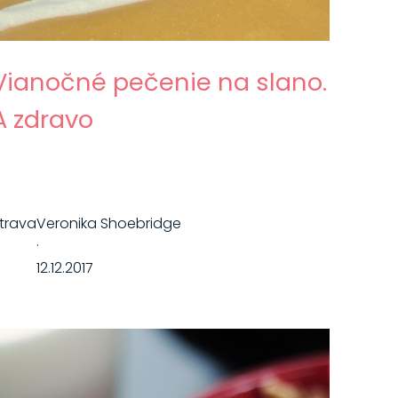
Vianočné pečenie na slano.
A zdravo
trava
Veronika Shoebridge
·
12.12.2017