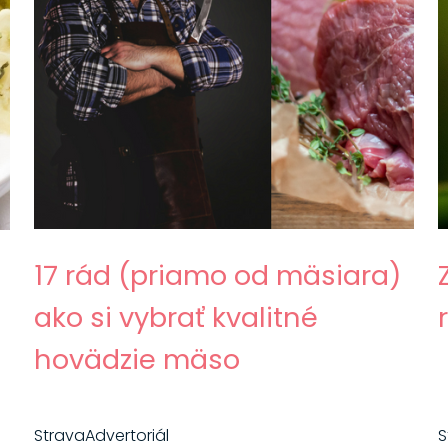
17 rád (priamo od mäsiara)
ako si vybrať kvalitné
hovädzie mäso
Strava
Advertoriál
S