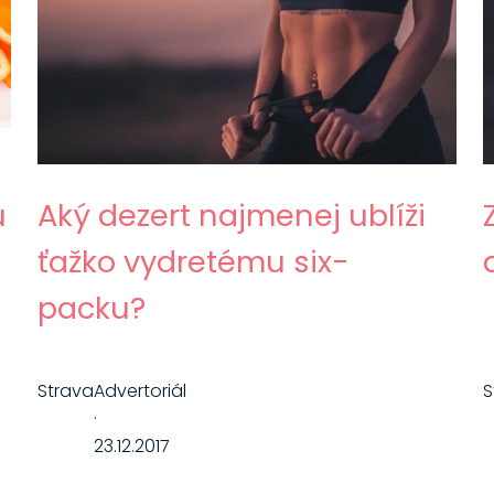
ú
Aký dezert najmenej ublíži
ťažko vydretému six-
packu?
Strava
Advertoriál
S
·
23.12.2017