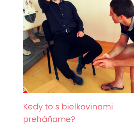
Kedy to s bielkovinami
preháňame?