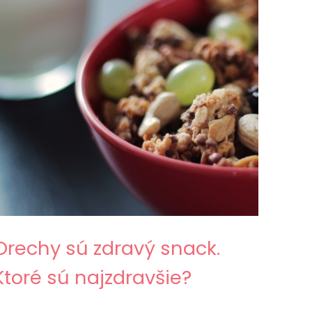
Orechy sú zdravý snack.
Ktoré sú najzdravšie?