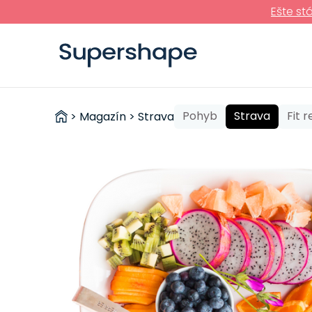
Ešte st
ZDRAVÉ
Pohyb
Strava
Fit 
>
Magazín
>
Strava
RÝCHLOVKY