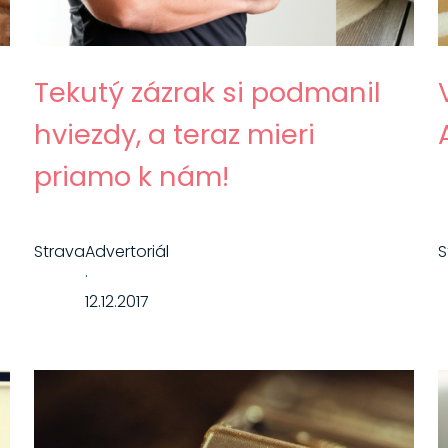
Tekutý zázrak si podmanil
hviezdy, a teraz mieri
priamo k nám!
Strava
Advertoriál
S
·
12.12.2017