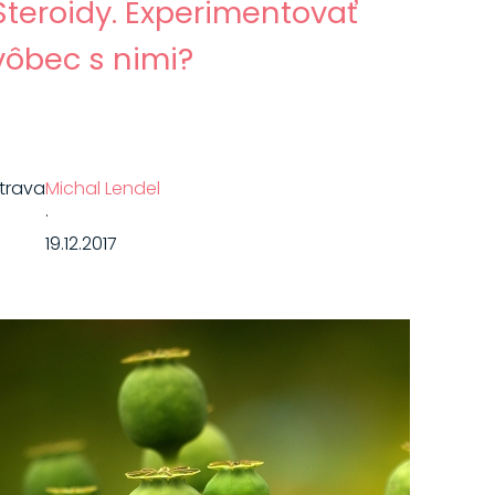
Steroidy. Experimentovať
vôbec s nimi?
trava
Michal Lendel
·
19.12.2017