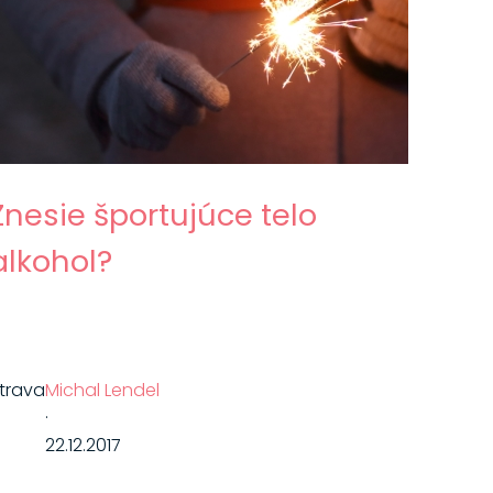
Znesie športujúce telo
alkohol?
trava
Michal Lendel
·
22.12.2017