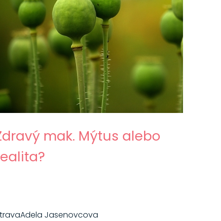
Zdravý mak. Mýtus alebo
realita?
trava
Adela Jasenovcova