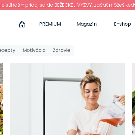
ále stíhaš – pridaj sa do BEŽECKEJ VÝZVY, začať môžeš ked
PREMIUM
Magazín
E-shop
recepty
Motivácia
Zdravie