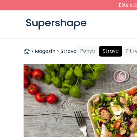
Ešte st
ZDRAVÉ
Pohyb
Strava
Fit 
>
Magazín
>
Strava
RÝCHLOVKY