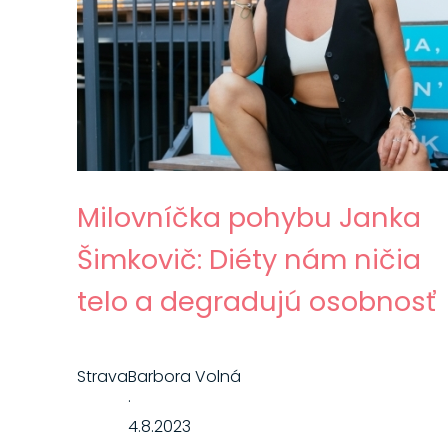
Milovníčka pohybu Janka
Šimkovič: Diéty nám ničia
telo a degradujú osobnosť
Strava
Barbora Volná
·
4.8.2023