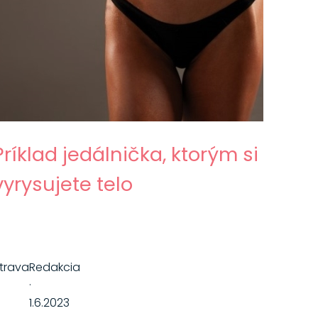
Príklad jedálnička, ktorým si
vyrysujete telo
trava
Redakcia
·
1.6.2023