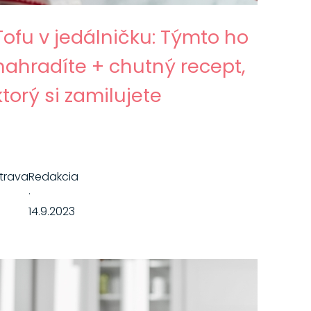
Tofu v jedálničku: Týmto ho
nahradíte + chutný recept,
ktorý si zamilujete
trava
Redakcia
·
14.9.2023