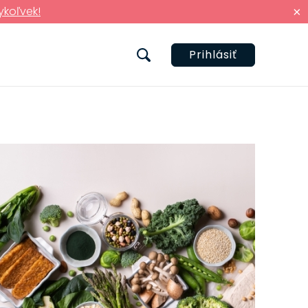
ykoľvek!
×
Prihlásiť