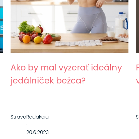
Ako by mal vyzerať ideálny
jedálniček bežca?
Strava
Redakcia
S
·
20.6.2023