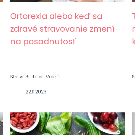
Ortorexia alebo keď sa
zdravé stravovanie zmení
na posadnutosť
Strava
Barbora Volná
S
·
22.11.2023