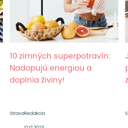
10 zimných superpotravín:
Nadopujú energiou a
doplnia živiny!
Strava
Redakcia
S
·
12.12.2023