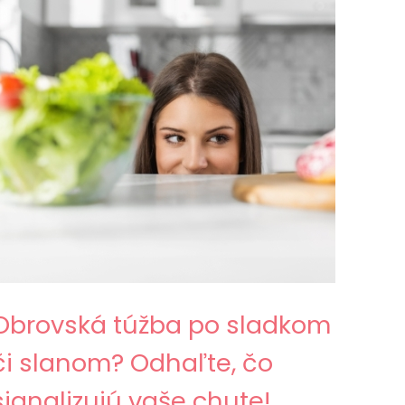
Obrovská túžba po sladkom
či slanom? Odhaľte, čo
signalizujú vaše chute!