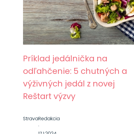
Príklad jedálnička na
odľahčenie: 5 chutných a
výživných jedál z novej
Reštart výzvy
Strava
Redakcia
·
17.1.2024