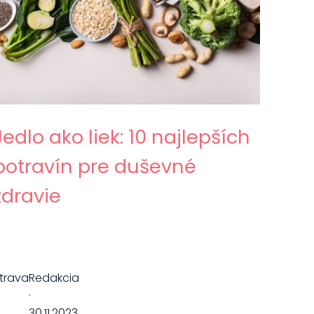
Jedlo ako liek: 10 najlepších
potravín pre duševné
zdravie
trava
Redakcia
·
30.11.2023