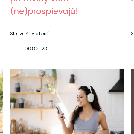
(ne)prospievajú!
Strava
Advertoriál
S
·
30.8.2023