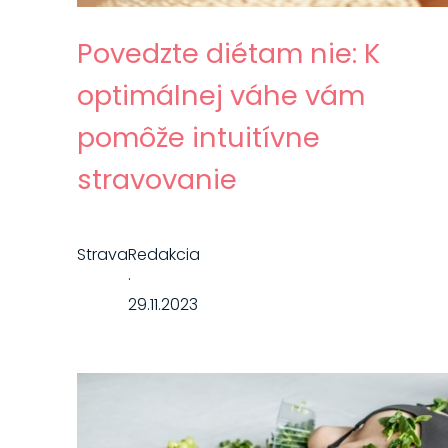
Povedzte diétam nie: K
optimálnej váhe vám
pomôže intuitívne
stravovanie
Strava
Redakcia
·
29.11.2023