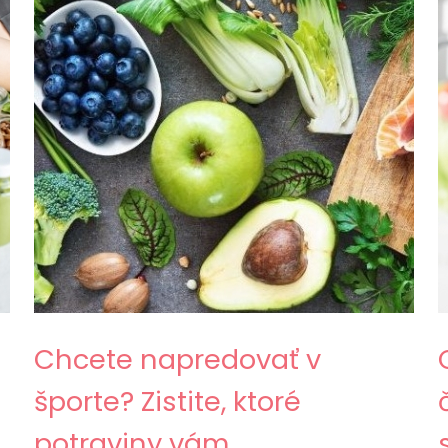
Chcete napredovať v
športe? Zistite, ktoré
potraviny vám