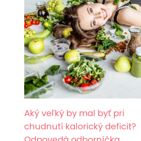
Aký veľký by mal byť pri
chudnutí kalorický deficit?
Odpovedá odborníčka