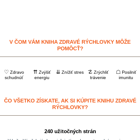
V ČOM VÁM KNIHA ZDRAVÉ RÝCHLOVKY MÔŽE
POMÔCŤ?
♡
⇈
⇊
☡
☖
Zdravo
Zvýšiť
Znížiť stres
Zrýchliť
Posilniť
schudnúť
energiu
trávenie
imunitu
ČO VŠETKO ZÍSKATE, AK SI KÚPITE KNIHU ZDRAVÉ
RÝCHLOVKY?
240 užitočných strán