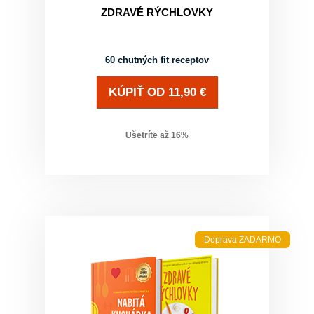
ZDRAVÉ RÝCHLOVKY
60 chutných fit receptov
KÚPIŤ
OD
11,90
€
Ušetríte až
16
%
Doprava ZADARMO