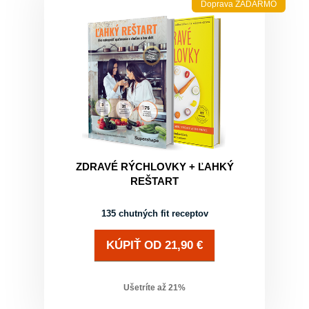
Doprava ZADARMO
ZDRAVÉ RÝCHLOVKY + ĽAHKÝ
REŠTART
135 chutných fit receptov
KÚPIŤ
OD
21,90
€
Ušetríte až
21
%