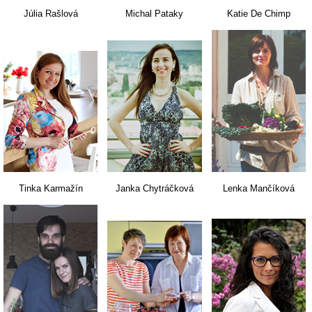
Júlia Rašlová
Michal Pataky
Katie De Chimp
Tinka Karmažín
Janka Chytráčková
Lenka Mančíková