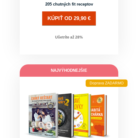
205 chutných fit receptov
KÚPIŤ
OD
29,90
€
Ušetríte až
28
%
NAJVÝHODNEJŠIE
Doprava ZADARMO