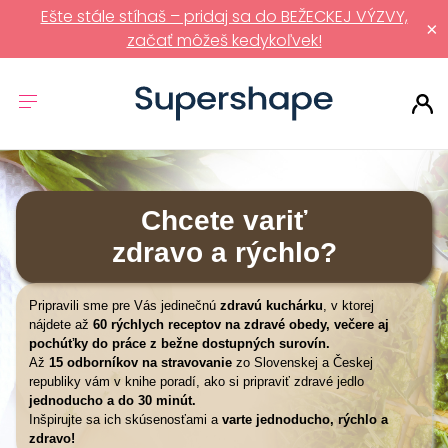
Ešte stále stíhaš – pridaj sa do BEŽECKEJ VÝZVY,
×
začať môžeš kedykoľvek!
Chcete variť
zdravo a rýchlo?
Pripravili sme pre Vás jedinečnú
zdravú kuchárku
, v ktorej
nájdete až
60 rýchlych receptov na zdravé obedy, večere aj
pochúťky do práce z bežne dostupných surovín.
Až
15 odborníkov na stravovanie
zo Slovenskej a Českej
republiky vám v knihe poradí, ako si pripraviť zdravé jedlo
jednoducho a do 30 minút.
Inšpirujte sa ich skúsenosťami a
varte jednoducho, rýchlo a
zdravo!