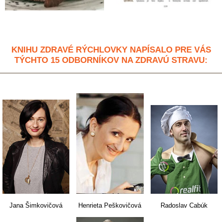
KNIHU ZDRAVÉ RÝCHLOVKY NAPÍSALO PRE VÁS
TÝCHTO 15 ODBORNÍKOV NA ZDRAVÚ STRAVU:
Jana Šimkovičová
Henrieta Peškovičová
Radoslav Cabúk