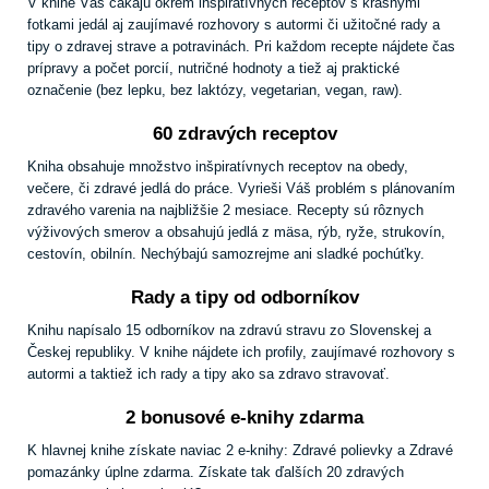
V knihe Vás čakajú okrem inšpiratívnych receptov s krásnymi
fotkami jedál aj zaujímavé rozhovory s autormi či užitočné rady a
tipy o zdravej strave a potravinách. Pri každom recepte nájdete čas
prípravy a počet porcií, nutričné hodnoty a tiež aj praktické
označenie (bez lepku, bez laktózy, vegetarian, vegan, raw).
60 zdravých receptov
Kniha obsahuje množstvo inšpiratívnych receptov na obedy,
večere, či zdravé jedlá do práce. Vyrieši Váš problém s plánovaním
zdravého varenia na najbližšie 2 mesiace. Recepty sú rôznych
výživových smerov a obsahujú jedlá z mäsa, rýb, ryže, strukovín,
cestovín, obilnín. Nechýbajú samozrejme ani sladké pochúťky.
Rady a tipy od odborníkov
Knihu napísalo 15 odborníkov na zdravú stravu zo Slovenskej a
Českej republiky. V knihe nájdete ich profily, zaujímavé rozhovory s
autormi a taktiež ich rady a tipy ako sa zdravo stravovať.
2 bonusové e-knihy zdarma
K hlavnej knihe získate naviac 2 e-knihy: Zdravé polievky a Zdravé
pomazánky úplne zdarma. Získate tak ďalších 20 zdravých