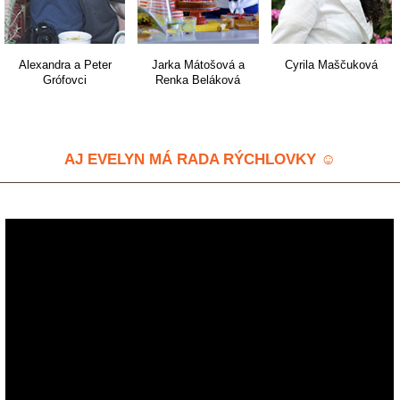
Alexandra a Peter
Jarka Mátošová a
Cyrila Maščuková
Grófovci
Renka Beláková
AJ EVELYN MÁ RADA RÝCHLOVKY
☺