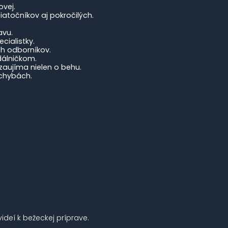
ovej.
iatočníkov aj pokročilých.
avu.
cialistky.
h odborníkov.
álničkom.
zaujíma nielen o behu.
h chybách.
videí k bežeckej príprave.