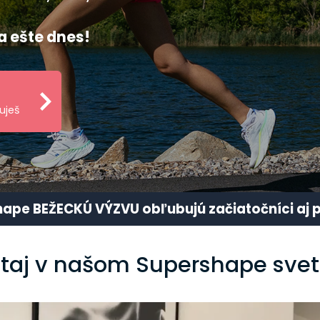
a ešte dnes!
uješ
ape BEŽECKÚ VÝZVU obľubujú začiatočníci aj p
itaj v našom Supershape svet