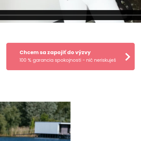
Chcem sa zapojiť do výzvy
100 % garancia spokojnosti - nič neriskuješ