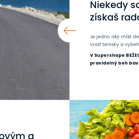
Niekedy sa
získaš rad
Je jedno aký máš deň
vziať tenisky a vybeh
V Supershape BEŽEC
pravidelný beh bavil
govým a