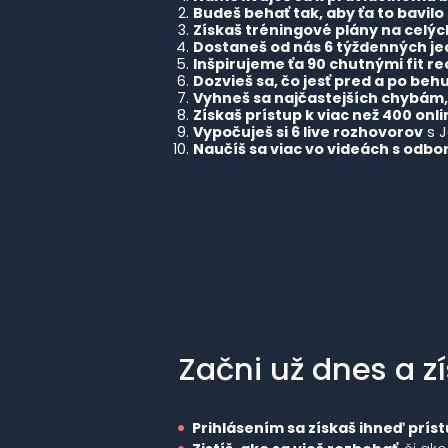
Budeš behať tak, aby ťa to bavilo
Získaš tréningové plány na celýc
Dostaneš od nás 6 týždenných j
Inšpirujeme ťa 90 chutnými fit r
Dozvieš sa, čo jesť pred a po beh
Vyhneš sa najčastejších chybám,
Získaš prístup k viac než 400 on
Vypočuješ si 6 live rozhovorov
s J
Naučíš sa viac vo videách s odbo
Začni už dnes a 
Prihlásením sa získaš ihneď prís