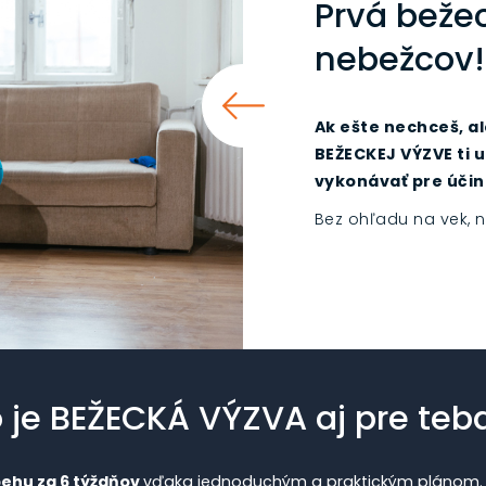
Prvá bežec
nebežcov!
Ak ešte nechceš, a
BEŽECKEJ VÝZVE ti u
vykonávať pre účin
Bez ohľadu na vek, 
 je BEŽECKÁ VÝZVA aj pre teb
behu za 6 týždňov
vďaka jednoduchým a praktickým plánom.