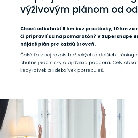
výživovým plánom od od
Chceš odbehnúť 5 km bez prestávky, 10 km za 
či pripraviť sa na polmaratón? V Supershape 
nájdeš plán pre každú úroveň.
Čaká ťa v nej rozpis bežeckých a ďalších tréningo
chutné jedálničky a aj ďalšia podpora. Celý obsah
kedykoľvek a kdekoľvek potrebuješ.