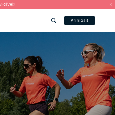
ykoľvek!
×
Prihlásiť