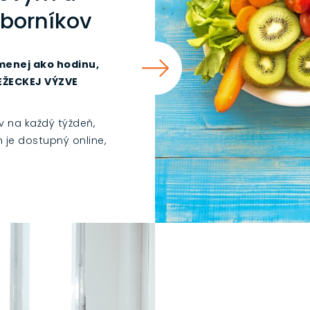
borníkov
menej ako hodinu,
BEŽECKEJ VÝZVE
v na každý týždeň,
 je dostupný online,