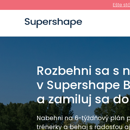
Ešte st
Rozbehni sa s 
v Supershape 
a zamiluj sa d
Nabehni na 6-týždňový plán 
trénerky a behaj s radosťou a