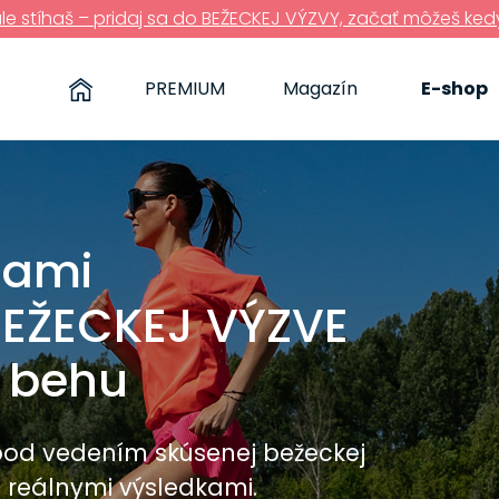
ále stíhaš – pridaj sa do BEŽECKEJ VÝZVY, začať môžeš ked
PREMIUM
Magazín
E-shop
nami
BEŽECKEJ VÝZVE
o behu
pod vedením skúsenej bežeckej
j reálnymi výsledkami.