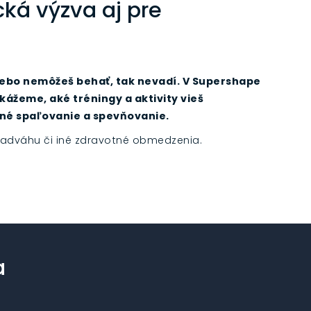
ká výzva aj pre
lebo nemôžeš behať, tak nevadí. V Supershape
kážeme, aké tréningy a aktivity vieš
né spaľovanie a spevňovanie.
nadváhu či iné zdravotné obmedzenia.
a