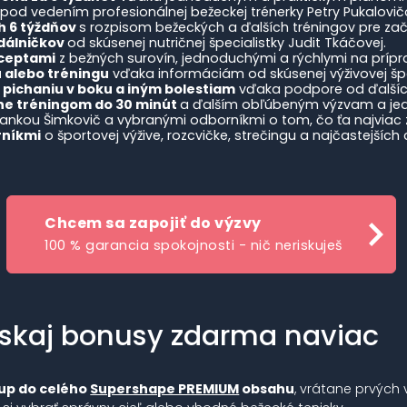
pod vedením profesionálnej bežeckej trénerky Petry Pukalovič
h 6 týždňov
s rozpisom bežeckých a ďalších tréningov pre zač
edálničkov
od skúsenej nutričnej špecialistky Judit Tkáčovej.
eceptami
z bežných surovín, jednoduchými a rýchlymi na prípr
u alebo tréningu
vďaka informáciám od skúsenej výživovej špe
 pichaniu v boku a iným bolestiam
vďaka podpore od ďalšíc
line tréningom do 30 minút
a ďalším obľúbeným výzvam a jed
ankou Šimkovič a vybranými odborníkmi o tom, čo ťa najviac 
rníkmi
o športovej výžive, rozcvičke, strečingu a najčastejšíc
Chcem sa zapojiť do výzvy
100 % garancia spokojnosti - nič neriskuješ
získaj bonusy zdarma naviac
tup do celého
Supershape PREMIUM
obsahu
, vrátane prvých 