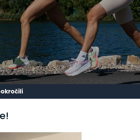
okročilí
e!