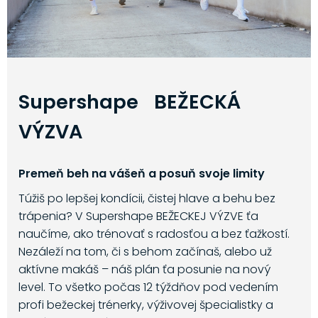
Supershape BEŽECKÁ
VÝZVA
Premeň beh na vášeň a posuň svoje limity
Túžiš po lepšej kondícii, čistej hlave a behu bez
trápenia? V Supershape BEŽECKEJ VÝZVE ťa
naučíme, ako trénovať s radosťou a bez ťažkostí.
Nezáleží na tom, či s behom začínaš, alebo už
aktívne makáš – náš plán ťa posunie na nový
level. To všetko počas 12 týždňov pod vedením
profi bežeckej trénerky, výživovej špecialistky a