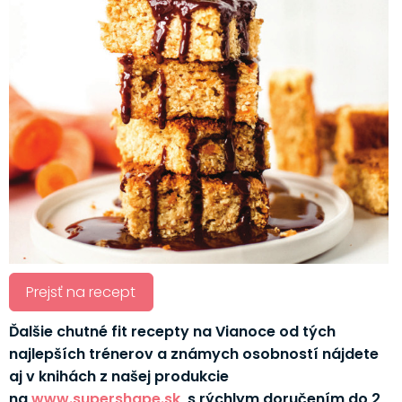
Prejsť na recept
Ďalšie chutné fit recepty na Vianoce od tých
najlepších trénerov a známych osobností nájdete
aj v knihách z našej produkcie
na
www.supershape.sk
, s rýchlym doručením do 2