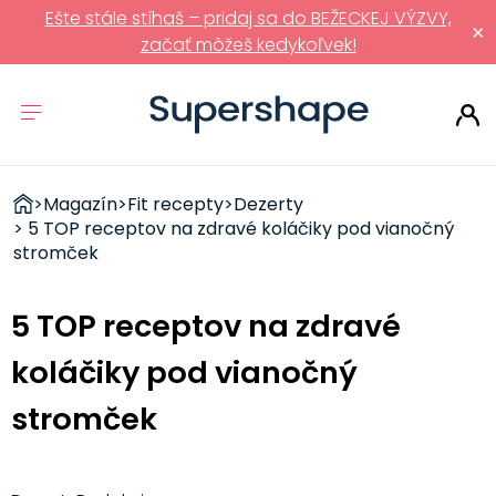
Ešte stále stíhaš – pridaj sa do BEŽECKEJ VÝZVY,
×
začať môžeš kedykoľvek!
ZDRAVÉ
>
Magazín
>
Fit recepty
>
Dezerty
RÝCHLOVKY
> 5 TOP receptov na zdravé koláčiky pod vianočný
stromček
5 TOP receptov na zdravé
koláčiky pod vianočný
stromček