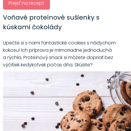
Prejsť na recept
Voňavé proteínové sušienky s
kúskami čokolády
Upečte si s nami fantastické cookies s nádychom
kokosu! Ich príprava je mimoriadne jednoduchá
a rýchla. Proteínový snack si môžete dopriať bez
výčitiek kedykoľvek počas dňa. Skúsite?