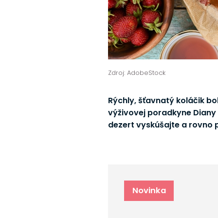
Zdroj: AdobeStock
Rýchly, šťavnatý koláčik b
výživovej poradkyne Diany Kl
dezert vyskúšajte a rovno
Novinka