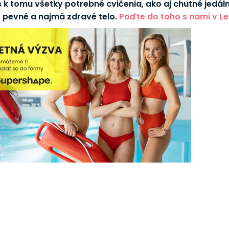
 k tomu všetky potrebné cvičenia, ako aj chutné jedálni
e, pevné a najmä zdravé telo.
Poďte do toho s nami v Le