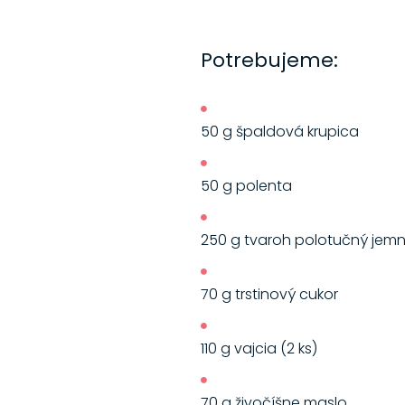
Potrebujeme:
50 g špaldová krupica
50 g polenta
250 g tvaroh polotučný jemný
70 g trstinový cukor
110 g vajcia (2 ks)
70 g živočíšne maslo