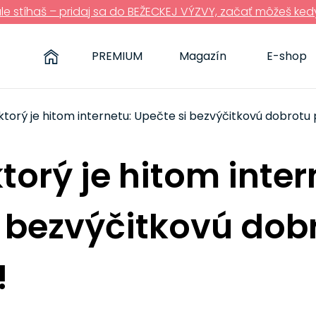
ále stíhaš – pridaj sa do BEŽECKEJ VÝZVY, začať môžeš ked
PREMIUM
Magazín
E-shop
 ktorý je hitom internetu: Upečte si bezvýčitkovú dobrotu 
ktorý je hitom inter
i bezvýčitkovú dob
!