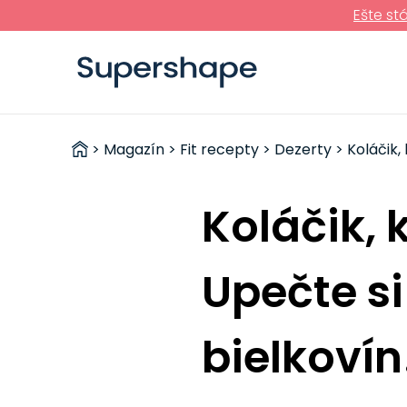
Ešte st
ZDRAVÉ
>
Magazín
>
Fit recepty
>
Dezerty
> Koláčik,
RÝCHLOVKY
Koláčik, 
Upečte s
bielkovín