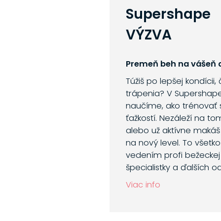
Supershape
VÝZVA
Premeň beh na vášeň a
Túžiš po lepšej kondícii,
trápenia? V Supershap
naučíme, ako trénovať 
ťažkostí. Nezáleží na to
alebo už aktívne makáš
na nový level. To všetk
vedením profi bežeckej 
špecialistky a ďalších o
Viac info