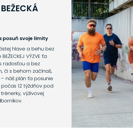
 BEŽECKÁ
 posuň svoje limity
 čistej hlave a behu bez
e BEŽECKEJ VÝZVE ťa
s radosťou a bez
m, či s behom začínaš,
 – náš plán ťa posunie
o počas 12 týždňov pod
trénerky, výživovej
dborníkov.