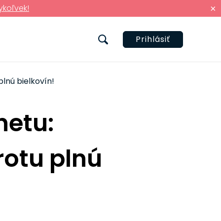
ykoľvek!
×
Prihlásiť
plnú bielkovín!
netu:
rotu plnú