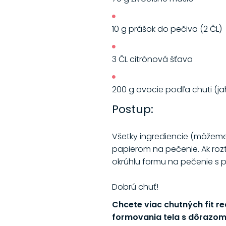
10 g prášok do pečiva (2 ČL)
3 ČL citrónová šťava
200 g ovocie podľa chuti (jah
Postup:
Všetky ingrediencie (môžeme
papierom na pečenie. Ak roz
okrúhlu formu na pečenie s p
Dobrú chuť!
Chcete viac chutných fit r
formovania tela s dôrazom 