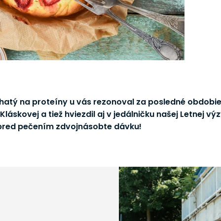
ohatý na proteíny u vás rezonoval za posledné obdobi
áskovej a tiež hviezdil aj v jedálničku našej Letnej výz
 pred pečením zdvojnásobte dávku!