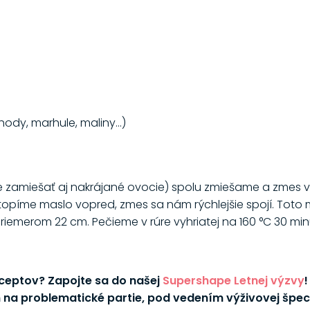
ody, marhule, maliny...)
 zamiešať aj nakrájané ovocie) spolu zmiešame a zmes v
topíme maslo vopred, zmes sa nám rýchlejšie spojí. Toto 
riemerom 22 cm. Pečieme v rúre vyhriatej na 160 °C 30 min
eceptov? Zapojte sa do našej
Supershape Letnej výzvy
na problematické partie, pod vedením výživovej špeci