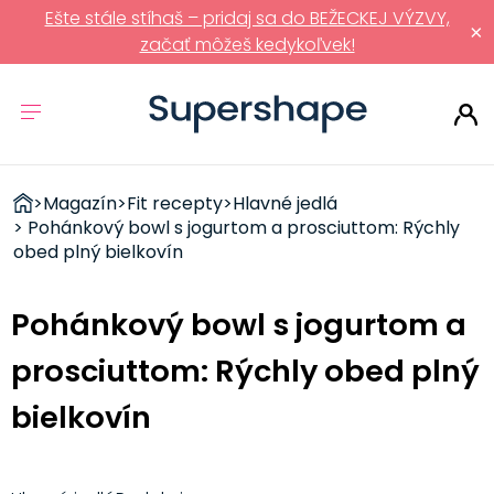
Ešte stále stíhaš – pridaj sa do BEŽECKEJ VÝZVY,
×
začať môžeš kedykoľvek!
ZDRAVÉ
>
Magazín
>
Fit recepty
>
Hlavné jedlá
RÝCHLOVKY
> Pohánkový bowl s jogurtom a prosciuttom: Rýchly
obed plný bielkovín
Pohánkový bowl s jogurtom a
prosciuttom: Rýchly obed plný
bielkovín