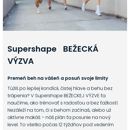
Supershape BEŽECKÁ
VÝZVA
Premeň beh na vášeň a posuň svoje limity
Túžiš po lepšej kondícii, čistej hlave a behu bez
trápenia? V Supershape BEŽECKEJ VÝZVE ťa
naučíme, ako trénovať s radosťou a bez ťažkostí.
Nezáleží na tom, či s behom začínaš, alebo už
aktívne makáš – náš plán ťa posunie na nový
level. To všetko počas 12 týždňov pod vedením