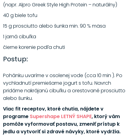
(napr. Alpro Greek Style High Protein – naturálny)
40 g biele tofu
15 g prosciutto alebo šunka min. 90 % mäsa
1 jarná cibuľka
čierne korenie podľa chuti
Postup:
Pohánku uvaríme v osolenej vode (cca 10 min ). Po
vychladnutí premiešame jogurt s tofu. Navrch
pridáme nakrájanú cibuľku a orestované prosciutto
alebo šunku.
Viac fit receptov, ktoré chutia, nájdete v
programe
Supershape LETNÝ SHAPE
, ktorý vám
pomôže vyformovať postavu, zmeniť prístup k
jedlu a vytvoriť si zdravé návyky, ktoré vydržia.