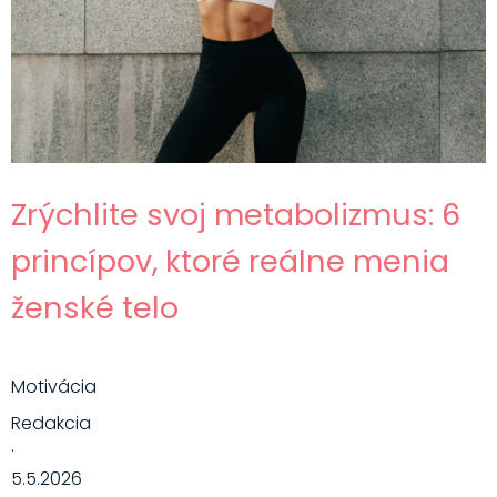
Zrýchlite svoj metabolizmus: 6
princípov, ktoré reálne menia
ženské telo
Motivácia
Redakcia
·
5.5.2026