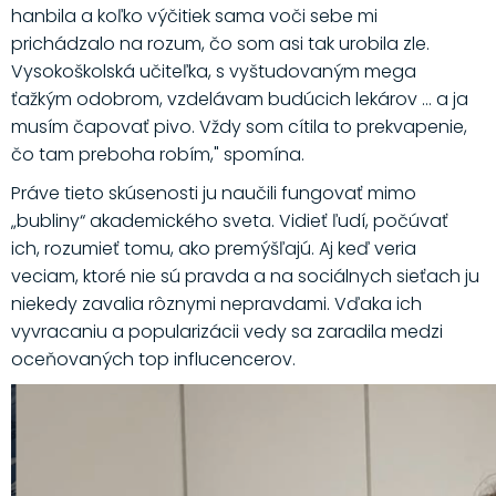
hanbila a koľko výčitiek sama voči sebe mi
prichádzalo na rozum, čo som asi tak urobila zle.
Vysokoškolská učiteľka, s vyštudovaným mega
ťažkým odobrom, vzdelávam budúcich lekárov … a ja
musím čapovať pivo. Vždy som cítila to prekvapenie,
čo tam preboha robím," spomína.
Práve tieto skúsenosti ju naučili fungovať mimo
„bubliny“ akademického sveta. Vidieť ľudí, počúvať
ich, rozumieť tomu, ako premýšľajú. Aj keď veria
veciam, ktoré nie sú pravda a na sociálnych sieťach ju
niekedy zavalia rôznymi nepravdami. Vďaka ich
vyvracaniu a popularizácii vedy sa zaradila medzi
oceňovaných top influcencerov.