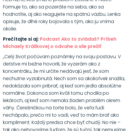
Formuje to, ako sa pozeráte na seba, ako sa
hodnotíte, aj ako reagujete na spätnú väzbu. Lenka
opisuje, že dlhé roky bojovala s tým, ako ju vníma
okolie.
Prečítajte si aj:
Podcast Ako to zvládaš? Príbeh
Michaely Králikovej o odvahe a sile prežiť
„Celý život počúvam poznámky na svoju postavu. V
detstve mi bežne hovorili, že vyzerám ako z
koncentráku, že mi určite nedávajú jesť, že som
nechutne vyziabnutá. Nech som sa akokoľvek snažila,
nedokázala som pribrať, aj keď som jedla absolútne
normálne. Dokonca som kvôli tomu chodila po
lekároch, aj keď som nemala žiaden problém okrem
váhy. Čerešničkou na torte bolo, že veľa ľudí
nechápalo, prečo mi to vadí, veď to mám brať ako
kompliment. Každý predsa chce byť chudý. No nie –
tak ako nehovoríme ľuďom, že sú tuční, tak nemusíme