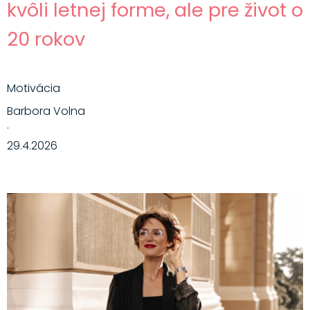
kvôli letnej forme, ale pre život o
20 rokov
Motivácia
Barbora Volna
·
29.4.2026