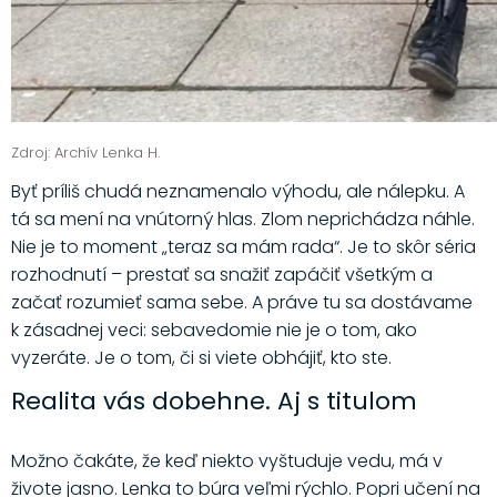
Zdroj: Archív Lenka H.
Byť príliš chudá neznamenalo výhodu, ale nálepku. A
tá sa mení na vnútorný hlas. Zlom neprichádza náhle.
Nie je to moment „teraz sa mám rada“. Je to skôr séria
rozhodnutí – prestať sa snažiť zapáčiť všetkým a
začať rozumieť sama sebe. A práve tu sa dostávame
k zásadnej veci: sebavedomie nie je o tom, ako
vyzeráte. Je o tom, či si viete obhájiť, kto ste.
Realita vás dobehne. Aj s titulom
Možno čakáte, že keď niekto vyštuduje vedu, má v
živote jasno. Lenka to búra veľmi rýchlo. Popri učení na