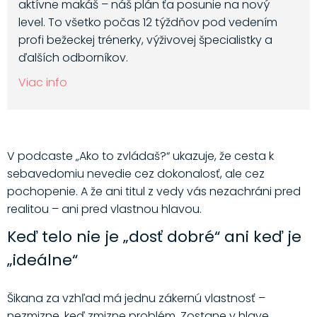
aktívne makáš – náš plán ťa posunie na nový
level. To všetko počas 12 týždňov pod vedením
profi bežeckej trénerky, výživovej špecialistky a
ďalších odborníkov.
Viac info
V podcaste „Ako to zvládaš?“ ukazuje, že cesta k
sebavedomiu nevedie cez dokonalosť, ale cez
pochopenie. A že ani titul z vedy vás nezachráni pred
realitou – ani pred vlastnou hlavou.
Keď telo nie je „dosť dobré“ ani keď je
„ideálne“
Šikana za vzhľad má jednu zákernú vlastnosť –
nezmizne, keď zmizne problém. Zostane v hlave.