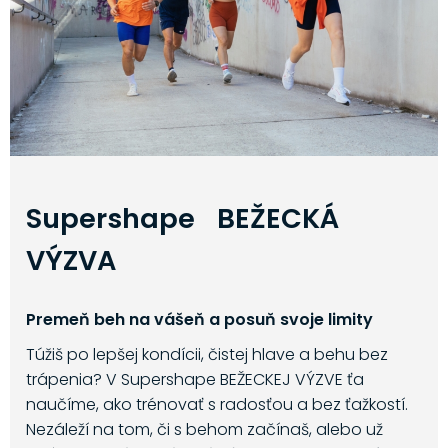
Supershape BEŽECKÁ
VÝZVA
Premeň beh na vášeň a posuň svoje limity
Túžiš po lepšej kondícii, čistej hlave a behu bez
trápenia? V Supershape BEŽECKEJ VÝZVE ťa
naučíme, ako trénovať s radosťou a bez ťažkostí.
Nezáleží na tom, či s behom začínaš, alebo už