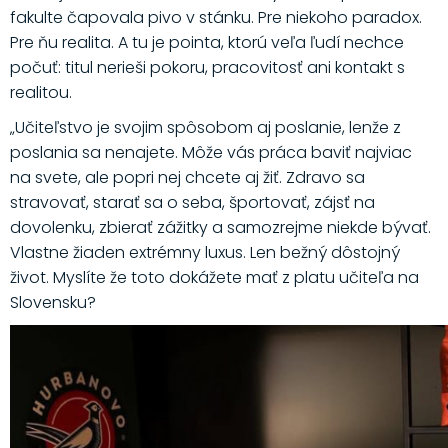
fakulte čapovala pivo v stánku. Pre niekoho paradox.
Pre ňu realita. A tu je pointa, ktorú veľa ľudí nechce
počuť: titul nerieši pokoru, pracovitosť ani kontakt s
realitou.
„Učiteľstvo je svojim spôsobom aj poslanie, lenže z
poslania sa nenajete. Môže vás práca baviť najviac
na svete, ale popri nej chcete aj žiť. Zdravo sa
stravovať, starať sa o seba, športovať, zájsť na
dovolenku, zbierať zážitky a samozrejme niekde bývať.
Vlastne žiaden extrémny luxus. Len bežný dôstojný
život. Myslíte že toto dokážete mať z platu učiteľa na
Slovensku?