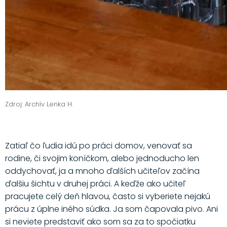
Zdroj: Archív Lenka H.
Zatiaľ čo ľudia idú po práci domov, venovať sa
rodine, či svojim koníčkom, alebo jednoducho len
oddychovať, ja a mnoho ďalších učiteľov začína
ďalšiu šichtu v druhej práci. A keďže ako učiteľ
pracujete celý deň hlavou, často si vyberiete nejakú
prácu z úplne iného súdka. Ja som čapovala pivo. Ani
si neviete predstaviť ako som sa za to spočiatku