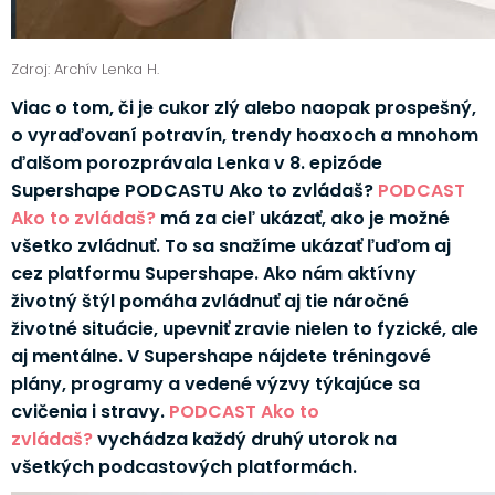
Zdroj: Archív Lenka H.
Viac o tom, či je cukor zlý alebo naopak prospešný,
o vyraďovaní potravín, trendy hoaxoch a mnohom
ďalšom porozprávala Lenka v 8. epizóde
Supershape PODCASTU Ako to zvládaš?
PODCAST
Ako to zvládaš?
má za cieľ ukázať, ako je možné
všetko zvládnuť. To sa snažíme ukázať ľuďom aj
cez platformu Supershape. Ako nám aktívny
životný štýl pomáha zvládnuť aj tie náročné
životné situácie, upevniť zravie nielen to fyzické, ale
aj mentálne. V Supershape nájdete tréningové
plány, programy a vedené výzvy týkajúce sa
cvičenia i stravy.
PODCAST Ako to
zvládaš?
vychádza každý druhý utorok na
všetkých podcastových platformách.