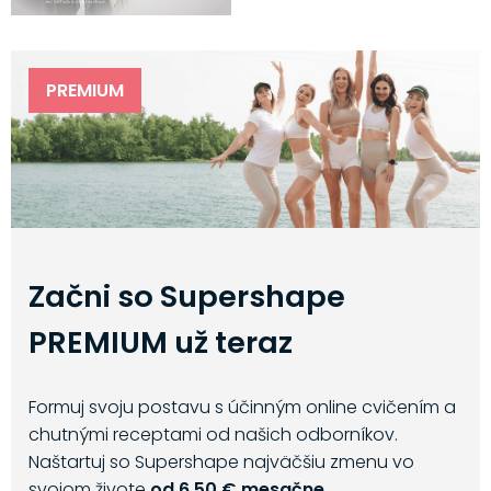
PREMIUM
Začni so Supershape
PREMIUM už teraz
Formuj svoju postavu s účinným online cvičením a
chutnými receptami od našich odborníkov.
Naštartuj so Supershape najväčšiu zmenu vo
svojom živote
od 6,50 € mesačne.