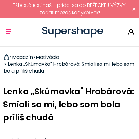
Ešte stále stíhaš – pridaj sa do BEŽECKEJ VÝZVY,
×
začať môžeš kedykoľvek!
ZDRAVÉ
>
Magazín
>
Motivácia
RÝCHLOVKY
> Lenka „Skúmavka" Hrobárová: Smiali sa mi, lebo som
bola príliš chudá
Lenka „Skúmavka" Hrobárová:
Smiali sa mi, lebo som bola
príliš chudá