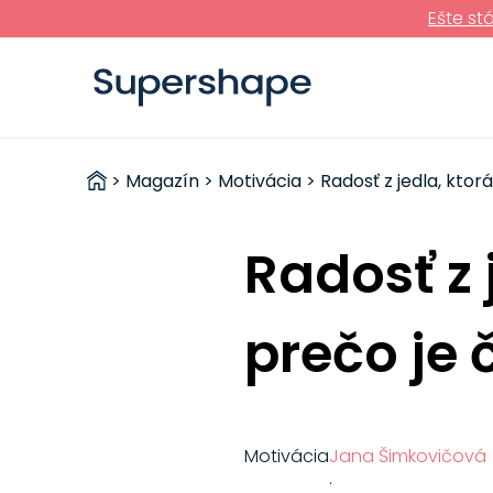
Ešte st
ZDRAVÉ
>
Magazín
>
Motivácia
> Radosť z jedla, ktorá
RÝCHLOVKY
Radosť z 
prečo je 
Motivácia
Jana Šimkovičová
·