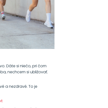
o. Dáte si niečo, pri čom
eba, nechcem si ubližovať.
vé a nezdravé. To je
ot