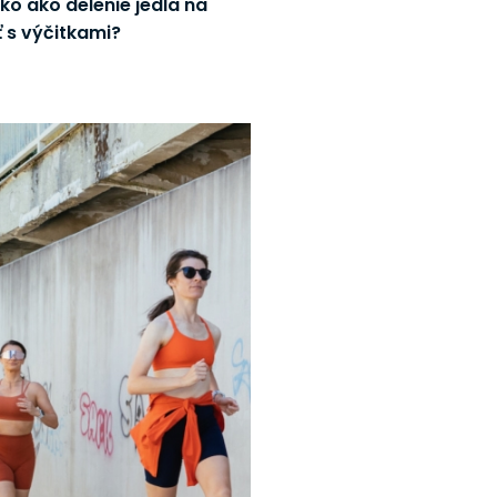
ako ako delenie jedla na
ť s výčitkami?