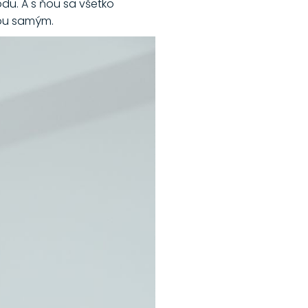
odu. A s ňou sa všetko
bou samým.