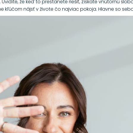
Uvidíte, že keď to prestanete riešiť, získate vnútornú slob
me kľúčom nájsť v živote čo najviac pokoja. Hlavne so se