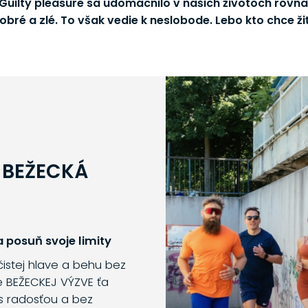
.. Guilty pleasure sa udomácnilo v našich životoch rovn
bré a zlé. To však vedie k neslobode. Lebo kto chce ži
 BEŽECKÁ
 posuň svoje limity
 čistej hlave a behu bez
e BEŽECKEJ VÝZVE ťa
s radosťou a bez