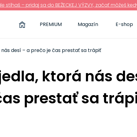
ále stíhaš – pridaj sa do BEŽECKEJ VÝZVY, začať môžeš ked
PREMIUM
Magazín
E-shop
 nás desí – a prečo je čas prestať sa trápiť
jedla, ktorá nás de
čas prestať sa tráp