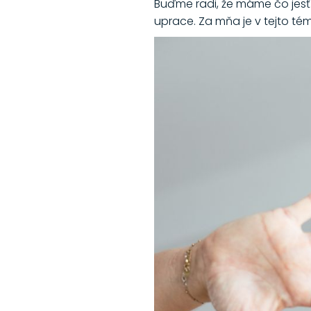
Buďme radi, že máme čo jesť. 
uprace. Za mňa je v tejto té