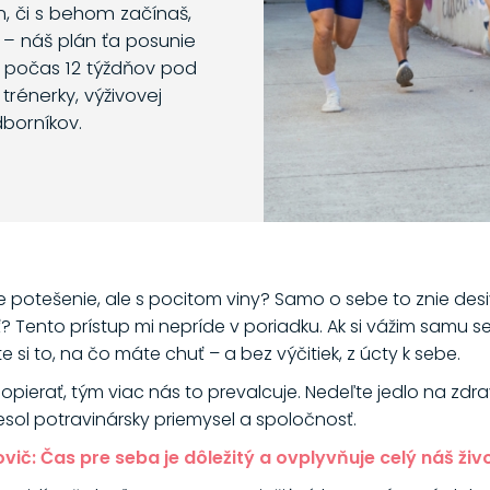
m, či s behom začínaš,
 – náš plán ťa posunie
o počas 12 týždňov pod
trénerky, výživovej
dborníkov.
e potešenie, ale s pocitom viny? Samo o sebe to znie desiv
iť? Tento prístup mi nepríde v poriadku. Ak si vážim samu s
 si to, na čo máte chuť – a bez výčitiek, z úcty k sebe.
pierať, tým viac nás to prevalcuje. Nedeľte jedlo na zdra
iesol potravinársky priemysel a spoločnosť.
ič: Čas pre seba je dôležitý a ovplyvňuje celý náš živ