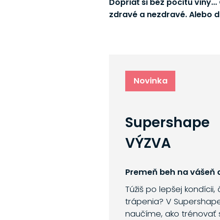
Dopriať si bez pocitu viny.
zdravé a nezdravé. Alebo do
Novinka
Supershape
VÝZVA
Premeň beh na vášeň a
Túžiš po lepšej kondícii,
trápenia? V Supershap
naučíme, ako trénovať 