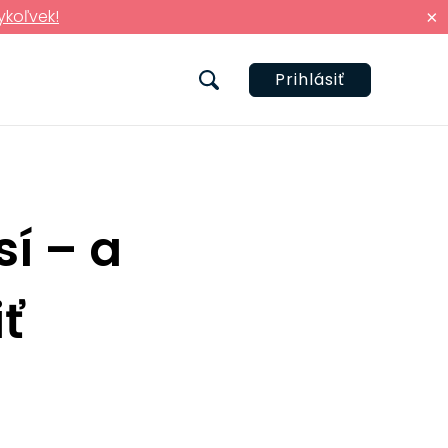
ykoľvek!
×
Prihlásiť
sí – a
iť