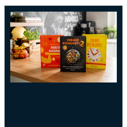
ZÍSKAJ KNIHU ZADARMO K
ROČNÉMU PREDPLATNÉMU
Pri ročnom predplatnom získavaš naviac ako extra bonus aj
obľúbenú tlačenú kuchársku knihu podľa vlastného výberu v
hodnote 20 €.