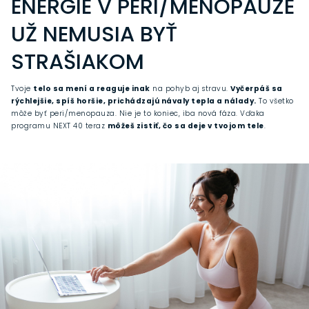
ENERGIE V PERI/MENOPAUZE
UŽ NEMUSIA BYŤ
STRAŠIAKOM
Tvoje
telo sa mení a reaguje inak
na pohyb aj stravu.
Vyčerpáš sa
rýchlejšie, spíš horšie, prichádzajú návaly tepla a nálady.
To všetko
môže byť peri/menopauza. Nie je to koniec, iba nová fáza. Vďaka
programu NEXT 40 teraz
môžeš zistiť, čo sa deje v tvojom tele
.