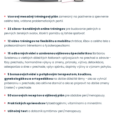
Vzorový mesačný tréningový plán
zameraný na posilnenie a spevnenie
celého tela, vrátane problematických partií.
22 silovo-kondičných online tréningov
pre budovanie pekných a
pevných ženských svalov, ktoré ti pomôžu aj ľahšie spaľovať.
12 video tréningov na flexibilitu a mobilitu
chrbtice, kĺbov a celého tela s
profesionálnami trénerkami a fyzioterapeutkami.
15 odborných videí s uznávanou výživovou špecialistkou
Barbarou
Svieženou o všetkých dôležitých faktoroch vplývajúcich na prechod a zdravie -
fázy prechodu, hormonálne výkyvy a zmeny, príznaky, výživa, detoxikácia,
osteoporóza a stres v prechode, vplyv spánku, doplnky výživy a význam pohybu.
5 bonusových videí s pohybovým terapeutom, koučkou,
gynekologičkou a ortopedičkou
na ďalšie dôležité témy - ako sa vyhnúť
priberaniu v prechode, ako aktívne starnúť a ako sa pripraviť na ďalšie zmeny
(nielen) v prechode.
50 vzorových receptov a výživový plán
pre obdobie peri/menopauzy.
Praktických sprievodcov
fytoestrogénmi, vitamínami a minerálmi.
Užitočný test
a dotazník symtómov peri/menopauzy.