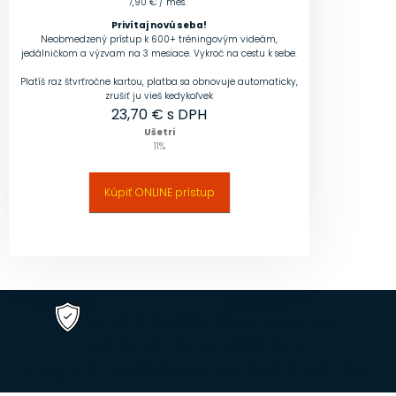
7,90 € / mes.
Privítaj novú seba!
Neobmedzený prístup k 600+ tréningovým videám,
jedálničkom a výzvam na 3 mesiace. Vykroč na cestu k sebe.
Platíš raz štvrťročne kartou, platba sa obnovuje automaticky,
zrušiť ju vieš kedykoľvek
23,70
€ s DPH
Ušetri
11
%
Kúpiť ONLINE prístup
Ak nám do 30 dní po zaplatení
objednávky napíšeš, že ti
program nevyhovuje,
peniaze ti vrátime
.