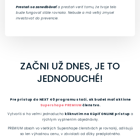
Prestaň sa zanedbávať
a prestaň veriť tomu, že tvoje telo
bude fungovať stále rovnako. Nebude a má veľký zmysel
investovať do prevencie.
ZAČNI UŽ DNES, JE TO
JEDNODUCHÉ!
Pre prístup do NEXT 40 programu stačí, ak budeš mať aktívne
Supershape PREMIUM
členstvo.
Vytvoríš si ho veľmi jednoducho
kliknutím na Kúpiť ONLINE prístup
a
rýchlym vyplnením objednávky.
PREMIUM obsah vo všetkých Supershape členstvách je rovnaký, odlišujú
sa len výhodnou cenu, v závislosti od dĺžky predplatného.