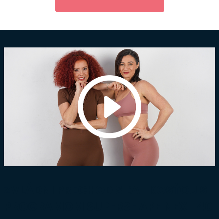
ZVLÁDNI PRECHOD S ĽAHKOSŤOU S
PROGRAMOM SUPERSHAPE NEXT 40