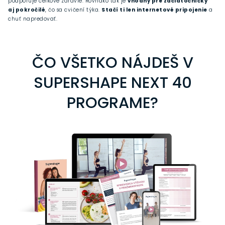
podporuje celkové zdravie. Rovnako tak je
vhodný pre začiatočníčky
aj pokročilé
, čo sa cvičení týka.
Stačí ti len internetové pripojenie
a
chuť napredovať.
ČO VŠETKO NÁJDEŠ V
SUPERSHAPE NEXT 40
PROGRAME?