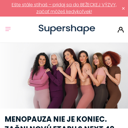
Ešte stále stíhaš – pridaj sa do BEŽECKEJ VÝZVY,
×
začať môžeš kedykoľvek!
MENOPAUZA NIE JE KONIEC.