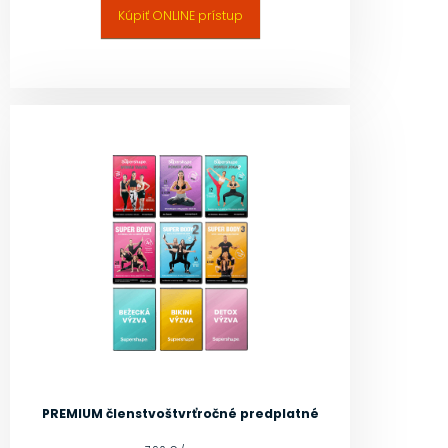
Kúpiť ONLINE prístup
PREMIUM členstvo
štvrťročné predplatné