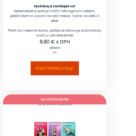
Vyskúšaj a zamiluješ sa!
Neobmedzený prístup k 600+ tréningovým videám,
jedálničkom a výzvam na celý mesiac. Vykroč na cestu k
sebe.
Platíš raz mesačne kartou, platba sa obnovuje automaticky,
zrušiť ju vieš kedykoľvek
8,90
€ s DPH
Ušetri
0
%
Kúpiť ONLINE prístup
NAJVÝHODNEJŠIE
20 € KNIHA ZADARMO