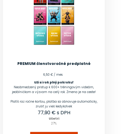
PREMIUM členstvo
ročné predplatné
6,50 € / mes.
Uži si rok plný pokroku!
Neobmedzený pristup k 600+ tréningovým videám,
jedálničkom a výzvam na celý rok. Zmena je na ceste!
Platíš raz ročne kartou, platba sa obnovuje automaticky,
zrušiť ju vieš kedykoľvek
77,90
€ s DPH
Ušetri
27
%