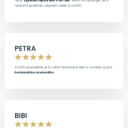
Teraz
vyzerám lepšie ako v 40-tke
. Veľmi mi vyhovuje, že si
rozložím podložku, zapnem video a cvičím.
PETRA
Cvičím pravidelne, je to veľmi dobré pre telo a rovnako aj pre
hormonálnu rovnováhu
.
BIBI