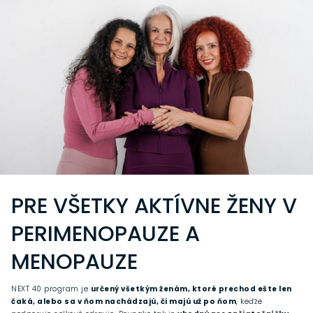
PRE VŠETKY AKTÍVNE ŽENY V
PERIMENOPAUZE A
MENOPAUZE
NEXT 40 program je
určený všetkým ženám, ktoré prechod ešte len
čaká, alebo sa v ňom nachádzajú, či majú už po ňom
, keďže