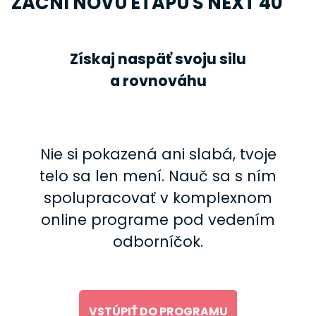
ZAČNI NOVÚ ETAPU S NEXT 40
Získaj naspäť svoju silu
a rovnováhu
Nie si pokazená ani slabá, tvoje
telo sa len mení. Nauč sa s ním
spolupracovať v komplexnom
online programe pod vedením
odborníčok.
VSTÚPIŤ DO PROGRAMU