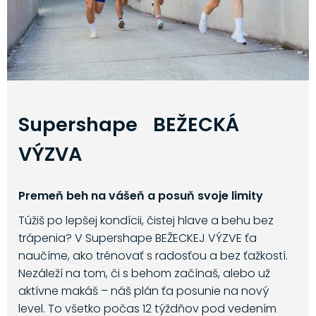
Supershape BEŽECKÁ
VÝZVA
Premeň beh na vášeň a posuň svoje limity
Túžiš po lepšej kondícii, čistej hlave a behu bez
trápenia? V Supershape BEŽECKEJ VÝZVE ťa
naučíme, ako trénovať s radosťou a bez ťažkostí.
Nezáleží na tom, či s behom začínaš, alebo už
aktívne makáš – náš plán ťa posunie na nový
level. To všetko počas 12 týždňov pod vedením