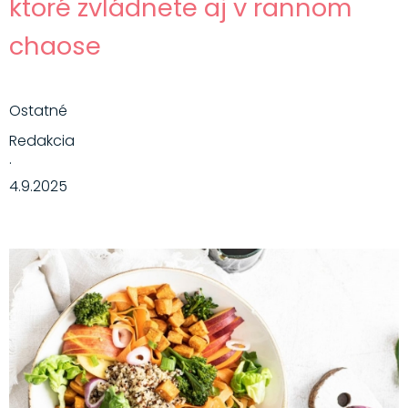
ktoré zvládnete aj v rannom
chaose
Ostatné
Redakcia
·
4.9.2025