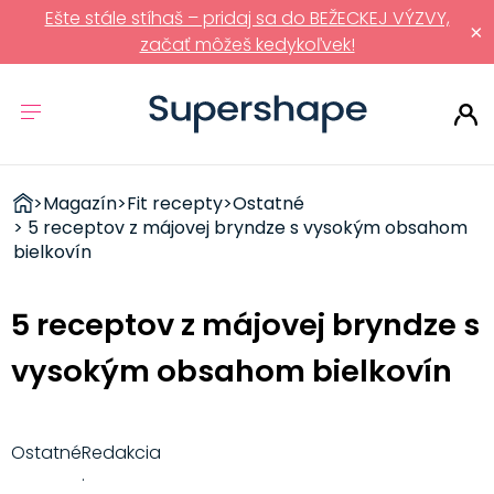
Ešte stále stíhaš – pridaj sa do BEŽECKEJ VÝZVY,
×
začať môžeš kedykoľvek!
ZDRAVÉ
>
Magazín
>
Fit recepty
>
Ostatné
RÝCHLOVKY
> 5 receptov z májovej bryndze s vysokým obsahom
bielkovín
5 receptov z májovej bryndze s
vysokým obsahom bielkovín
Ostatné
Redakcia
·