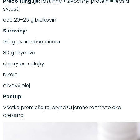
Prečo funguje:
rastlinný + živočíšny proteín = lepšia
sýtosť
cca 20–25 g bielkovín
Suroviny:
150 g uvareného cíceru
80 g bryndze
cherry paradajky
rukola
olivový olej
Postup:
Všetko premiešajte, bryndzu jemne rozmrvte ako
dressing.