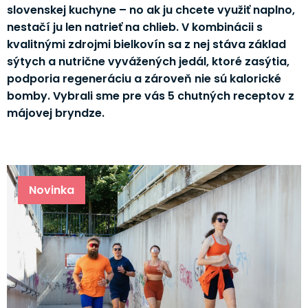
slovenskej kuchyne – no ak ju chcete využiť naplno,
nestačí ju len natrieť na chlieb. V kombinácii s
kvalitnými zdrojmi bielkovín sa z nej stáva základ
sýtych a nutrične vyvážených jedál, ktoré zasýtia,
podporia regeneráciu a zároveň nie sú kalorické
bomby. Vybrali sme pre vás 5 chutných receptov z
májovej bryndze.
Novinka