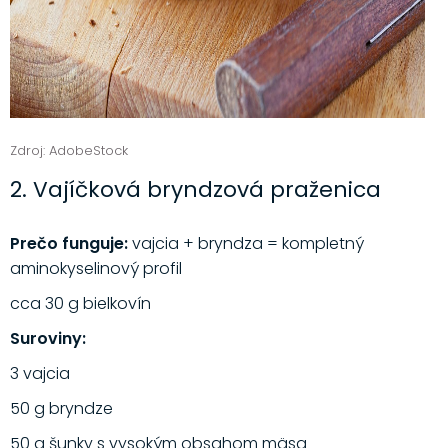
Zdroj: AdobeStock
2. Vajíčková bryndzová praženica
Prečo funguje:
vajcia + bryndza = kompletný
aminokyselinový profil
cca 30 g bielkovín
Suroviny:
3 vajcia
50 g bryndze
50 g šunky s vysokým obsahom mäsa