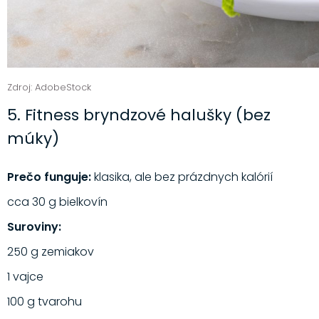
Zdroj: AdobeStock
5. Fitness bryndzové halušky (bez
múky)
Prečo funguje:
klasika, ale bez prázdnych kalórií
cca 30 g bielkovín
Suroviny:
250 g zemiakov
1 vajce
100 g tvarohu