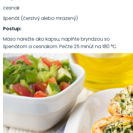
cesnak
špenát (čerstvý alebo mrazený)
Postup:
Mäso narežte ako kapsu, naplňte bryndzou so
špenátom a cesnakom. Pečte 25 minút na 180 °C.