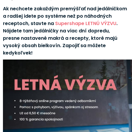
Ak nechcete zakaždým premýšľať nad jedálničkom
a radšej idete po systéme než po náhodných
receptoch, stavte na
Supershape LETNÚ VÝZVU
.
Nájdete tam jedálničky na viac dní dopredu,
presne nastavené makrá a recepty, ktoré majú
vysoký obsah bielkovín. Zapojiť sa môžete
kedykoľvek!