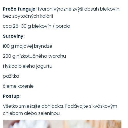
Prečo funguje:
tvaroh výrazne zvýši obsah bielkovín
bez zbytočných kalórií
cca 25–30 g bielkovín / porcia
Suroviny:
100 g majovej bryndze
200 g nízkotučného tvarohu
1 lyžica bieleho jogurtu
pažítka
čierne korenie
Postup:
Všetko zmiešajte dohladka. Podávajte s kváskovým
chlebom alebo zeleninou.