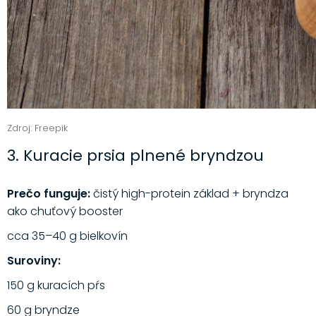
Zdroj: Freepik
3. Kuracie prsia plnené bryndzou
Prečo funguje:
čistý high-protein základ + bryndza
ako chuťový booster
cca 35–40 g bielkovín
Suroviny:
150 g kuracích pŕs
60 g bryndze