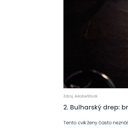
Zdroj: AdobeStock
2. Bulharský drep: b
Tento cvik ženy často neznáš