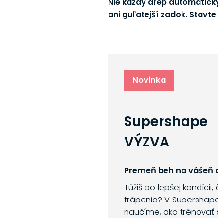
Nie každý drep automaticky
ani guľatejší zadok. Stavte
Novinka
Supershape
VÝZVA
Premeň beh na vášeň a
Túžiš po lepšej kondícii,
trápenia? V Supershap
naučíme, ako trénovať 