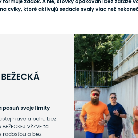
 formuje zadok. A nie, stovky opakovaní bez záťaže 
 na cviky, ktoré aktivujú sedacie svaly viac než nekone
 BEŽECKÁ
 posuň svoje limity
 čistej hlave a behu bez
e BEŽECKEJ VÝZVE ťa
s radosťou a bez