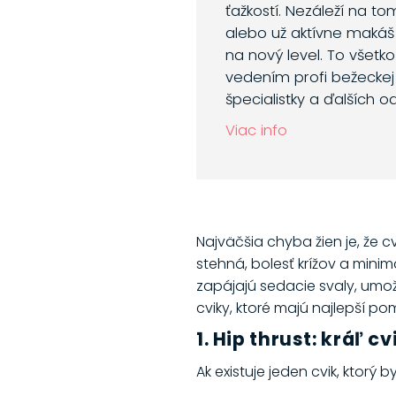
ťažkostí. Nezáleží na to
alebo už aktívne makáš
na nový level. To všetk
vedením profi bežeckej 
špecialistky a ďalších o
Viac info
Najväčšia chyba žien je, že c
stehná, bolesť krížov a mini
zapájajú sedacie svaly, umož
cviky, ktoré majú najlepší pom
1. Hip thrust: kráľ 
Ak existuje jeden cvik, ktorý 