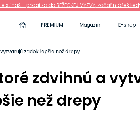
ále stíhaš – pridaj sa do BEŽECKEJ VÝZVY, začať môžeš ked
PREMIUM
Magazín
E-shop
a vytvarujú zadok lepšie než drepy
ktoré zdvihnú a vyt
šie než drepy