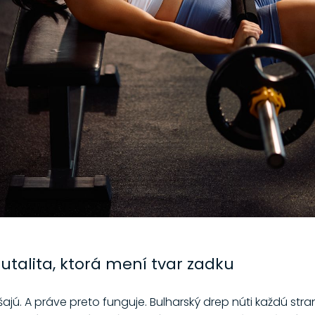
rutalita, ktorá mení tvar zadku
ajú. A práve preto funguje. Bulharský drep núti každú str