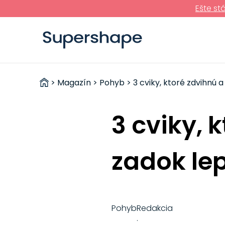
Ešte st
ZDRAVÉ
>
Magazín
>
Pohyb
> 3 cviky, ktoré zdvihnú 
RÝCHLOVKY
3 cviky, 
zadok lep
Pohyb
Redakcia
·