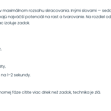
k v maximálnom rozsahu skracovania. Inými slovami — seda
majú najväčší potenciál na rast a tvarovanie. Na rozdiel o
c izoluje zadok.
,
ty,
k na 1–2 sekundy.
ornej fáze cítite viac driek než zadok, technika je zlá.