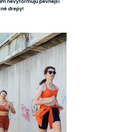
vám nevyformujú pevnejší
čné drepy!