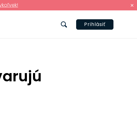
ykoľvek!
×
Prihlásiť
varujú