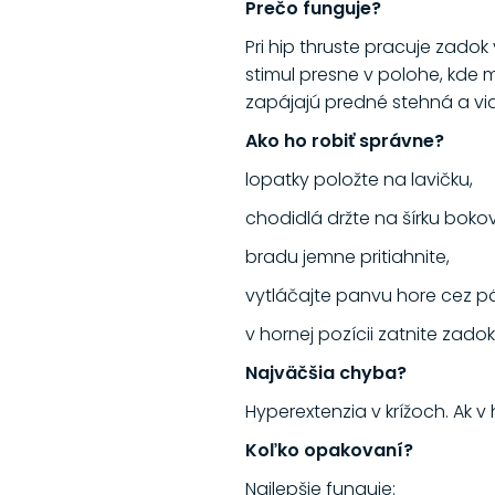
Prečo funguje?
Pri hip thruste pracuje zado
stimul presne v polohe, kde 
zapájajú predné stehná a via
Ako ho robiť správne?
lopatky položte na lavičku,
chodidlá držte na šírku bokov
bradu jemne pritiahnite,
vytláčajte panvu hore cez pä
v hornej pozícii zatnite zado
Najväčšia chyba?
Hyperextenzia v krížoch. Ak v h
Koľko opakovaní?
Najlepšie funguje: