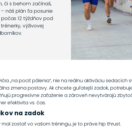
m, či s behom začínaš,
 – náš plán ťa posunie
o počas 12 týždňov pod
trénerky, výživovej
dborníkov.
vičia „na pocit pálenia“, nie na reálnu aktiváciu sedacích
málna zmena postavy. Ak chcete guľatejší zadok, potrebujet
ňujú progresívne zaťaženie a zároveň nevytvárajú zbytočný
er efektivita vs. čas.
cvikov na zadok
by mal zostať vo vašom tréningu, je to práve hip thrust.