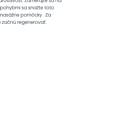
arostlivosť. Zamerajte sa na
i pohybmi sa snažte toto
e masážne pomôcky . Za
a začnú regenerovať.