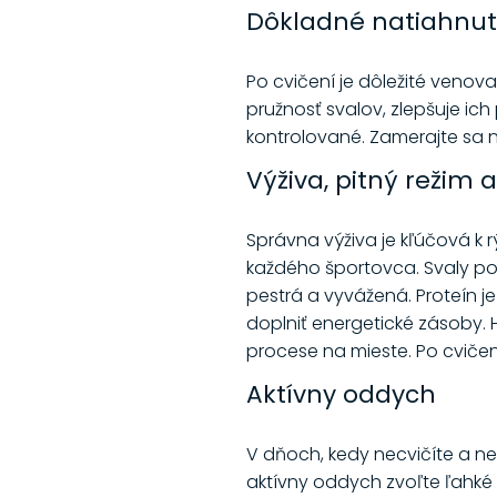
Dôkladné natiahnut
Po cvičení je dôležité venov
pružnosť svalov, zlepšuje ich
kontrolované. Zamerajte sa n
Výživa, pitný režim 
Správna výživa je kľúčová k r
každého športovca. Svaly pot
pestrá a vyvážená. Proteín 
doplniť energetické zásoby. 
procese na mieste. Po cvičen
Aktívny oddych
V dňoch, kedy necvičíte a ne
aktívny oddych zvoľte ľahké 