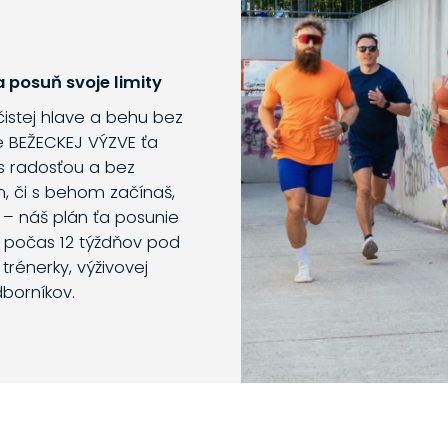
 posuň svoje limity
 čistej hlave a behu bez
e BEŽECKEJ VÝZVE ťa
s radosťou a bez
m, či s behom začínaš,
 – náš plán ťa posunie
o počas 12 týždňov pod
trénerky, výživovej
dborníkov.