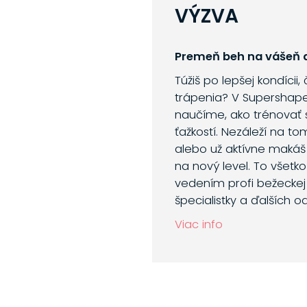
VÝZVA
Premeň beh na vášeň a
Túžiš po lepšej kondícii,
trápenia? V Supershap
naučíme, ako trénovať 
ťažkostí. Nezáleží na to
alebo už aktívne makáš
na nový level. To všetk
vedením profi bežeckej 
špecialistky a ďalších o
Viac info