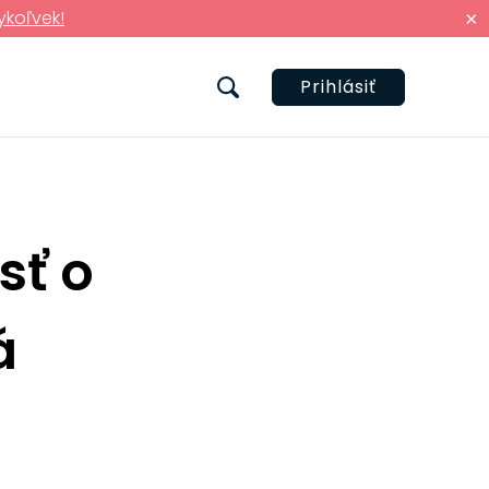
ykoľvek!
×
Prihlásiť
sť o
á