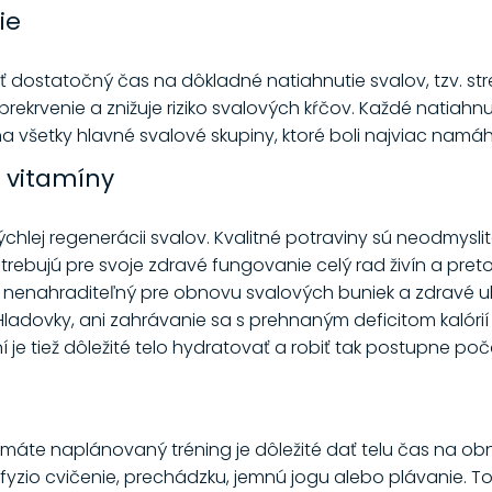
ie
ať dostatočný čas na dôkladné natiahnutie svalov, tzv. st
 prekrvenie a znižuje riziko svalových kŕčov. Každé natiah
a všetky hlavné svalové skupiny, ktoré boli najviac nam
a vitamíny
ýchlej regenerácii svalov. Kvalitné potraviny sú neodmysl
rebujú pre svoje zdravé fungovanie celý rad živín a pret
je nenahraditeľný pre obnovu svalových buniek a zdravé
Hladovky, ani zahrávanie sa s prehnaným deficitom kalórií 
í je tiež dôležité telo hydratovať a robiť tak postupne po
máte naplánovaný tréning je dôležité dať telu čas na obn
fyzio cvičenie, prechádzku, jemnú jogu alebo plávanie. Tou