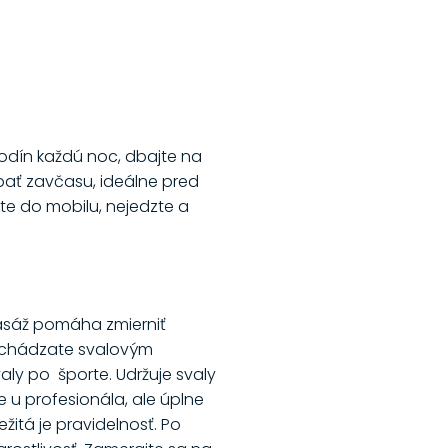
hodín každú noc, dbajte na
pať zavčasu, ideálne pred
e do mobilu, nejedzte a
Masáž pomáha zmierniť
redchádzate svalovým
aly po športe. Udržuje svaly
e u profesionála, ale úplne
žitá je pravidelnosť. Po