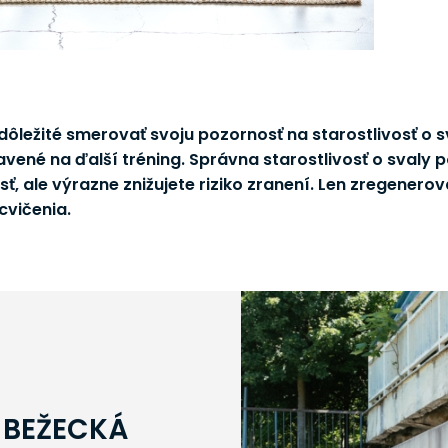
dôležité smerovať svoju pozornosť na starostlivosť o s
avené na ďalší tréning. Správna starostlivosť o svaly p
ť, ale výrazne znižujete riziko zranení. Len zregener
cvičenia.
 BEŽECKÁ