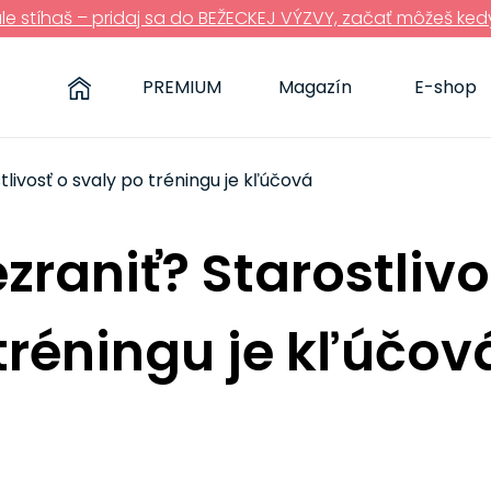
ále stíhaš – pridaj sa do BEŽECKEJ VÝZVY, začať môžeš ked
PREMIUM
Magazín
E-shop
tlivosť o svaly po tréningu je kľúčová
zraniť? Starostlivo
tréningu je kľúčov