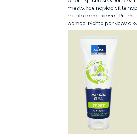
dobrej sprche si vyberte kva
miesto, kde najviac cítite n
miesto rozmasírovať. Pre ma
pomoci týchto pohybov a kva