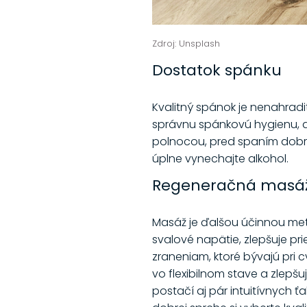
Zdroj: Unsplash
Dostatok spánku
Kvalitný spánok je nenahradi
správnu spánkovú hygienu, a
polnocou, pred spaním dobre
úplne vynechajte alkohol.
Regeneračná masá
Masáž je ďalšou účinnou met
svalové napätie, zlepšuje pr
zraneniam, ktoré bývajú pri 
vo flexibilnom stave a zlepšu
postačí aj pár intuitívnych ť