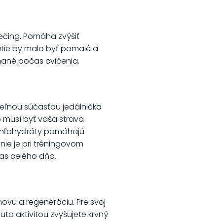
rečing. Pomáha zvýšiť
nutie by malo byť pomalé a
áhané počas cvičenia.
iteľnou súčasťou jedálnička
o musí byť vaša strava
 uhľohydráty pomáhajú
nie je pri tréningovom
čas celého dňa.
ovu a regeneráciu. Pre svoj
to aktivitou zvyšujete krvný