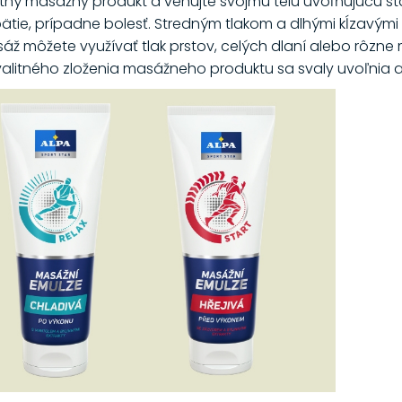
litný masážny produkt a venujte svojmu telu uvoľňujúcu st
apätie, prípadne bolesť. Stredným tlakom a dlhými kĺzavým
sáž môžete využívať tlak prstov, celých dlaní alebo rôzn
litného zloženia masážneho produktu sa svaly uvoľnia 