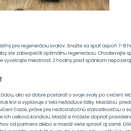
teľný pre regeneráciu svalov. Snažte sa spať aspoň 7-8 
by ste zabezpečili optimálnu regeneráciu. Chodievajte s
 vyvetrajte miestnosť, 2 hodiny pred spánkom nepozerajt
ž
ódou, ako sa dobre postarať o svoje svaly po cvičení. 
ietok krvi a vyplavuje z tela nežiadúce látky. Masážou p
cvičení časté, práve pre nedostatočnú starostlivosťou o sv
je ich celkovú kondíciu. Masáž si môžete dopriať pravideln
ahov od partnera alebo si masáž viete spraviť aj samé. Dôle