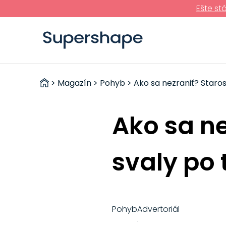
Ešte st
ZDRAVÉ
>
Magazín
>
Pohyb
> Ako sa nezraniť? Staros
RÝCHLOVKY
Ako sa ne
svaly po 
Pohyb
Advertoriál
·