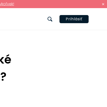
ykoľvek!
×
Prihlásiť
ké
u?