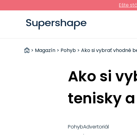
Ešte st
ZDRAVÉ
>
Magazín
>
Pohyb
> Ako si vybrať vhodné b
RÝCHLOVKY
Ako si v
tenisky a
Pohyb
Advertoriál
·