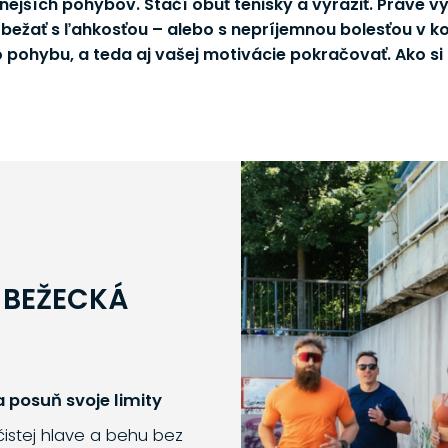
nejších pohybov. Stačí obuť tenisky a vyraziť. Práve 
 bežať s ľahkosťou – alebo s nepríjemnou bolesťou v 
pohybu, a teda aj vašej motivácie pokračovať. Ako si 
 BEŽECKÁ
 posuň svoje limity
 čistej hlave a behu bez