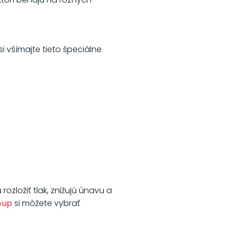
 všímajte tieto špeciálne
zložiť tlak, znižujú únavu a
oup
si môžete vybrať