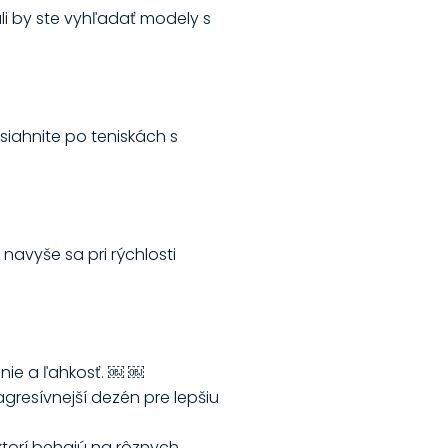
i by ste vyhľadať modely s
iahnite po teniskách s
avyše sa pri rýchlosti
nie a ľahkosť. ￼ ￼
gresívnejší dezén pre lepšiu
ktorí behajú na rôznych