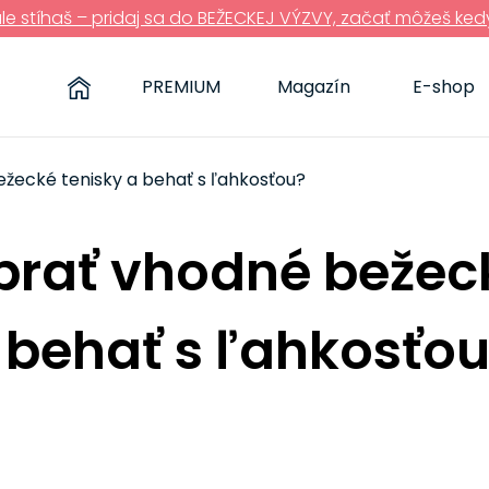
ále stíhaš – pridaj sa do BEŽECKEJ VÝZVY, začať môžeš ked
PREMIUM
Magazín
E-shop
ežecké tenisky a behať s ľahkosťou?
ybrať vhodné bežec
 behať s ľahkosťo