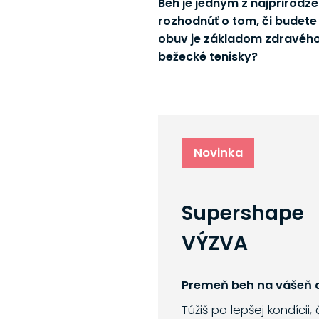
Beh je jedným z najprirodze
rozhodnúť o tom, či budete
obuv je základom zdravého 
bežecké tenisky?
Novinka
Supershape
VÝZVA
Premeň beh na vášeň a
Túžiš po lepšej kondícii,