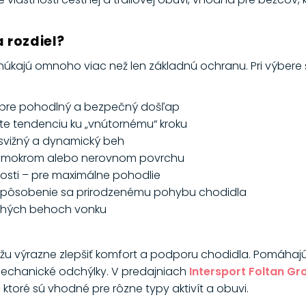
a rozdiel?
kajú omnoho viac než len základnú ochranu. Pri výbere si
– pre pohodlný a bezpečný došľap
e tendenciu ku „vnútornému“ kroku
svižný a dynamický beh
na mokrom alebo nerovnom povrchu
osti – pre maximálne pohodlie
– prispôsobenie sa prirodzenému pohybu chodidla
dlhých behoch vonku
žu výrazne zlepšiť komfort a podporu chodidla. Pomáhajú ro
echanické odchýlky. V predajniach
Intersport Foltan Gr
ktoré sú vhodné pre rôzne typy aktivít a obuvi.