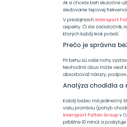
Ak si chcete beh skutočne už
sledovanie tepovej frekvenci
V predajniach
Intersport Fo
aspekty. Či ste začiatočník,
ktorých každý krok poteší.
Prečo je správna be
Pri behu sú vaše nohy vysta
Nevhodná obuv môže viesť k 
absorbovať nárazy, podporujú
Analýza chodidla a 
Každý bežec má jedinečný štý
vašu pronáciu (pohyb chodidl
Intersport Foltan Group
v O
približne 10 minút a poskyt