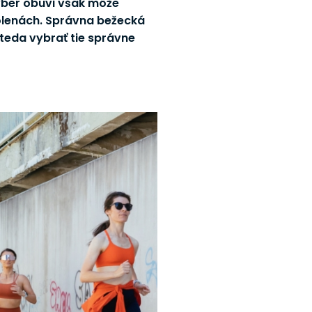
výber obuvi však môže
kolenách. Správna bežecká
teda vybrať tie správne