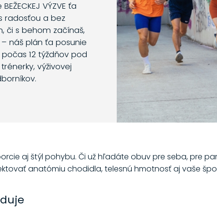
e BEŽECKEJ VÝZVE ťa
s radosťou a bez
m, či s behom začínaš,
 – náš plán ťa posunie
o počas 12 týždňov pod
trénerky, výživovej
dborníkov.
orcie aj štýl pohybu. Či už hľadáte obuv pre seba, pre par
ektovať anatómiu chodidla, telesnú hmotnosť aj vaše špor
oduje