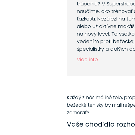
trápenia? V Supershap
naučíme, ako trénovať 
ťažkostí. Nezáleží na to
alebo už aktívne makáš
na nový level. To všetk
vedením profi bežeckej 
špecialistky a ďalších o
Viac info
Každý z nás má iné telo, prop
bežecké tenisky by mali rešp
zamerať?
Vaše chodidlo rozh