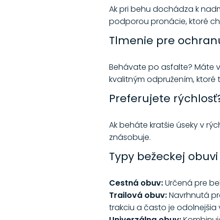
Ak pri behu dochádza k nadm
podporou pronácie, ktoré chr
Tlmenie pre ochran
Behávate po asfalte? Máte v
kvalitným odpružením, ktoré t
Preferujete rýchlos
Ak beháte kratšie úseky v r
znásobuje.
Typy bežeckej obuvi
Cestná obuv:
Určená pre beh
Trailová obuv:
Navrhnutá pre
trakciu a často je odolnejš
Univerzálna obuv:
Kombinuje 