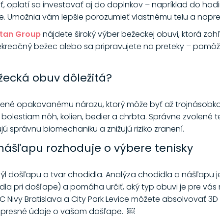
iť, oplatí sa investovať aj do doplnkov – napríklad do ho
e. Umožnia vám lepšie porozumieť vlastnému telu a napred
ltan Group
nájdete široký výber bežeckej obuvi, ktorá z
 rekreačný bežec alebo sa pripravujete na preteky – pomôžu
žecká obuv dôležitá?
vené opakovanému nárazu, ktorý môže byť až trojnásobko
bolestiam nôh, kolien, bedier a chrbta. Správne zvolené 
 správnu biomechaniku a znižujú riziko zranení.
nášľapu rozhoduje o výbere tenisky
l došľapu a tvar chodidla. Analýza chodidla a nášľapu je p
a pri došľape) a pomáha určiť, aký typ obuvi je pre vás 
C Nivy Bratislava a City Park Levice môžete absolvovať 3D 
uje presné údaje o vašom došľape. ￼