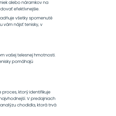
diniek alebo náramkov na
ovať efektívnejšie.
ohľadňuje všetky spomenuté
 vám nájsť tenisky, v
m vašej telesnej hmotnosti.
tenisky pomáhajú
roces, ktorý identifikuje
najvhodnejší. V predajniach
analýzu chodidla, ktorá trvá