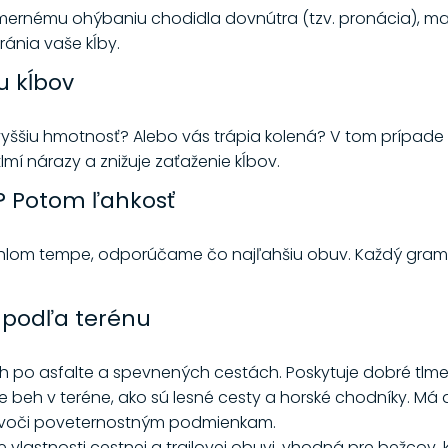
ernému ohýbaniu chodidla dovnútra (tzv. pronácia), mal
ánia vaše kĺby.
u kĺbov
yššiu hmotnosť? Alebo vás trápia kolená? V tom prípade s
lmí nárazy a znižuje zaťaženie kĺbov.
ť? Potom ľahkosť
ýchlom tempe, odporúčame čo najľahšiu obuv. Každý gram n
 podľa terénu
 po asfalte a spevnených cestách. Poskytuje dobré tlme
 beh v teréne, ako sú lesné cesty a horské chodníky. Má a
ia voči poveternostným podmienkam.
vlastnosti cestnej a trailovej obuvi, vhodná pre bežcov, 