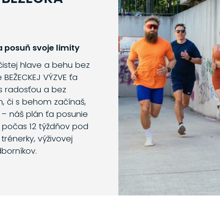
 posuň svoje limity
 čistej hlave a behu bez
e BEŽECKEJ VÝZVE ťa
s radosťou a bez
m, či s behom začínaš,
 – náš plán ťa posunie
o počas 12 týždňov pod
trénerky, výživovej
dborníkov.