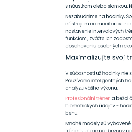
s náustkom alebo slamkou. Na
Nezabudnime na hodinky. Šp
nástrojom na monitorovanie 
nastavenie intervalových tr
funkciami, zvážte ich zaobs
dosahovaniu osobných reko
Maximalizujte svoj 
V súčasnosti už hodinky ni
Používanie inteligentných h
analýzu vášho výkonu.
Profesionálni tréneri
a bežci č
biometrických údajov - hodin
behu.
Mnohé modely sú vybavené GP
tréningu, čo je pre bežcov 