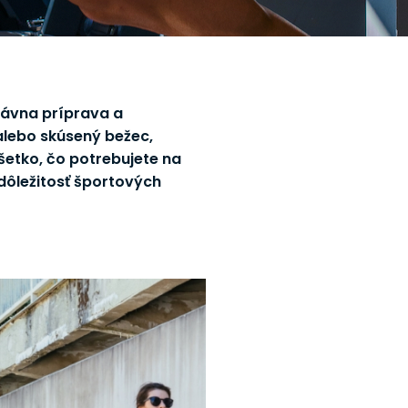
rávna príprava a
alebo skúsený bežec,
šetko, čo potrebujete na
 dôležitosť športových