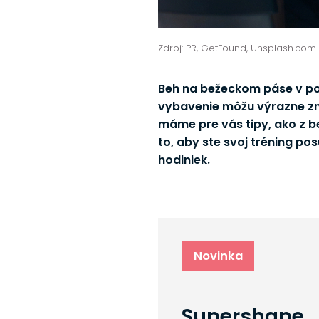
Zdroj: PR, GetFound, Unsplash.com
Beh na bežeckom páse v pos
vybavenie môžu výrazne zme
máme pre vás tipy, ako z b
to, aby ste svoj tréning po
hodiniek.
Novinka
Supershape