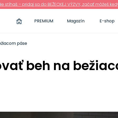
ále stíhaš – pridaj sa do BEŽECKEJ VÝZVY, začať môžeš ked
PREMIUM
Magazín
E-shop
ežiacom páse
ovať beh na bežia