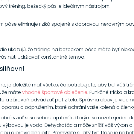
vý tréning, bežecký pás je ideálnym nástrojom.
 páse eliminuje riziká spojené s dopravou, nerovným po
štúdie ukazujú, že tréning na bežeckom páse môže byť niek
vás núti udržiavať konštantné tempo.
silňovni
, je dôležité mať všetko, čo potrebujete, aby bol váš trén
, že máte
vhodné športové oblečenie
. Funkčné tričko a k
u a zároveň odvádzať pot z tela. Správna obuv je viac n
 oporou a odpružením, ktoré ochráni vaše kolená a členk
obré vziať si so sebou aj uterák, ktorým si môžete jednod
výbavou je voda. Dehydratácia môže znížiť váš výkon a zvý
dou a pravidelne pite. Premyslite si, aký typ fľaše je pri 