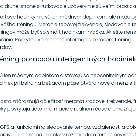
 druhej strane skrutkovacie uzávery nie sú veľmi praktick
ortové hodinky nie sú len módnym doplnkom, ale môžu b
vášho tréningu. Meranie tepovej frekvencie, sledovanie
éningov môže byť so smart hodinkami hračka. Ak ešte nem
taranie. Poskytnú vám cenné informácie o vašom tréningu
rdov.
tréning pomocou inteligentných hodinie
e sú len módnym doplnkom a stávajú sa neoceniteľným pa
odiniek pri behu na bežiacom páse otvára nové dimenzie 
asto zdôrazňujú dôležitosť merania srdcovej frekvencie, f
ky poskytujú tieto informácie v reálnom čase a umožňujú 
S a funkciami na sledovanie tempa, vzdialenosti a doko
pripravujúcich sa na preteky v rôznorodom teréne nevyhn