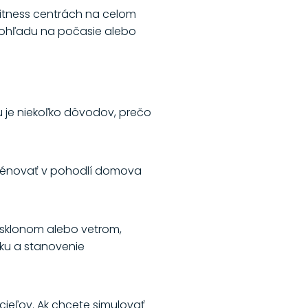
fitness centrách na celom
z ohľadu na počasie alebo
Tu je niekoľko dôvodov, prečo
 trénovať v pohodlí domova
 sklonom alebo vetrom,
ku a stanovenie
a cieľov. Ak chcete simulovať