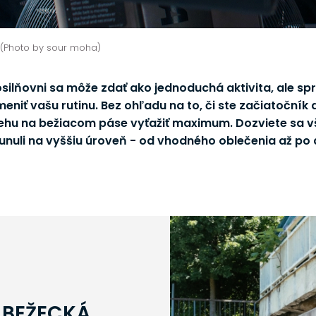
 (Photo by sour moha)
ilňovni sa môže zdať ako jednoduchá aktivita, ale sp
niť vašu rutinu. Bez ohľadu na to, či ste začiatočník 
ehu na bežiacom páse vyťažiť maximum. Dozviete sa v
sunuli na vyššiu úroveň - od vhodného oblečenia až po
 BEŽECKÁ