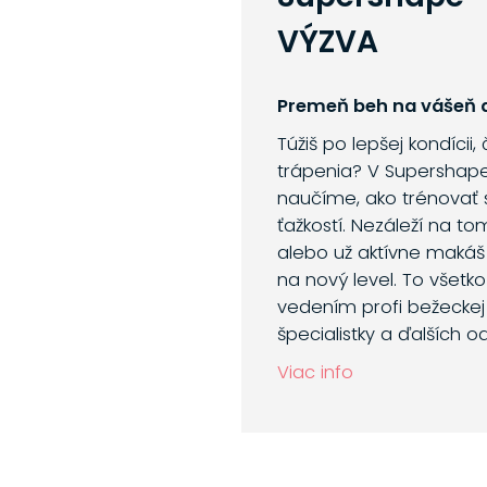
VÝZVA
Premeň beh na vášeň a
Túžiš po lepšej kondícii,
trápenia? V Supershap
naučíme, ako trénovať 
ťažkostí. Nezáleží na to
alebo už aktívne makáš
na nový level. To všetk
vedením profi bežeckej 
špecialistky a ďalších o
Viac info