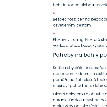
beh do kopca alebo intervalo
Bezpečnosť: beh na bežiacom
osvetlenými cestami.
Efektívny tréning: Niektoré 
vonku, pretože bežecký pás 
Potreby na beh v po
Keď sa chystáte do posilňovne
odchodom z domu sa uistite
pomôžu udržať telesnú teplot
musí byť pohodlná, s dobrou
Okrem oblečenia a obuvi je d
náradie. Ďalšou nevyhnutnou 
majte vždy po ruke fľašu s vo