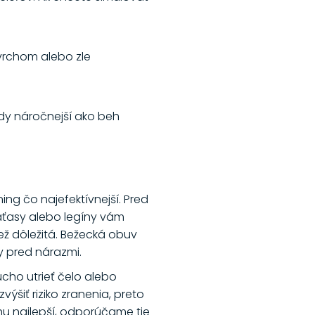
vrchom alebo zle
edy náročnejší ako beh
ing čo najefektívnejší. Pred
raťasy alebo legíny vám
ež dôležitá. Bežecká obuv
y pred nárazmi.
ucho utrieť čelo alebo
šiť riziko zranenia, preto
behu najlepší, odporúčame tie