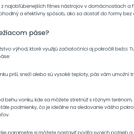
m z najobľúbenejších fitnes nástrojov v domácnostiach a 
ú pohodlný a efektívny spôsob, ako sa dostať do formy be
bežiacom páse?
vo výhod, ktoré využijú začiatočníci aj pokročilí bežci. 
páse:
onku prší, sneží alebo sú vysoké teploty, pás vám umožní
 od behu vonku, kde sa môžete stretnúť s rôznym terénom,
tále podmienky, čo je ideálne na sledovanie vášho pokro
ľov.
 ďalšie parametre si môžete nastaviť podľa svojich potrieb 