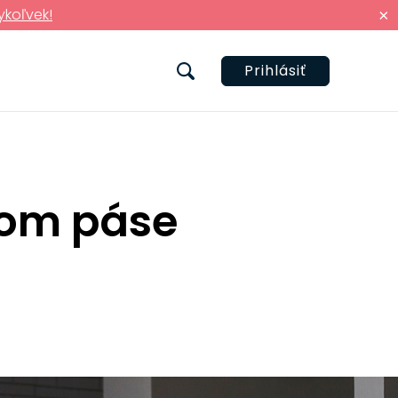
ykoľvek!
×
Prihlásiť
com páse