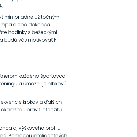
é.
yť mimoriadne užitočným
 tempa alebo dokonca
áte hodinky s bežeckými
 a budú vás motivovať k
k
rtnerom každého športovca.
tréningu a umožňuje hĺbkovú
rekvencie krokov a ďalších
okamžite upraviť intenzitu
nca aj výškového profilu
utné. Pomocou inteligentných