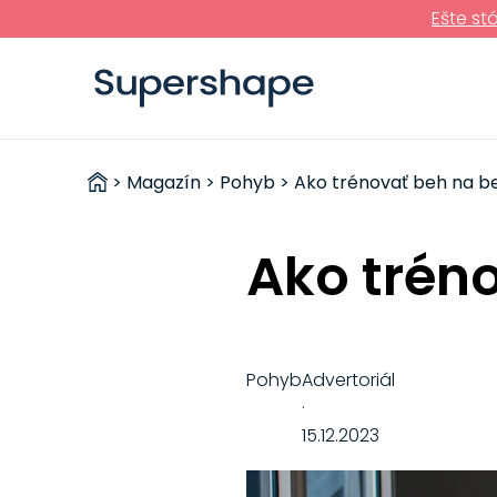
Ešte st
ZDRAVÉ
>
Magazín
>
Pohyb
> Ako trénovať beh na b
RÝCHLOVKY
Ako trén
Pohyb
Advertoriál
·
15.12.2023