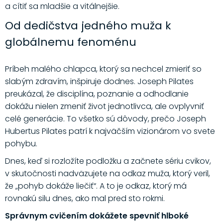
a cítiť sa mladšie a vitálnejšie.
Od dedičstva jedného muža k
globálnemu fenoménu
Príbeh malého chlapca, ktorý sa nechcel zmieriť so
slabým zdravím, inšpiruje dodnes. Joseph Pilates
preukázal, že disciplína, poznanie a odhodlanie
dokážu nielen zmeniť život jednotlivca, ale ovplyvniť
celé generácie. To všetko sú dôvody, prečo Joseph
Hubertus Pilates patrí k najväčším vizionárom vo svete
pohybu.
Dnes, keď si rozložíte podložku a začnete sériu cvikov,
v skutočnosti nadväzujete na odkaz muža, ktorý veril,
že „pohyb dokáže liečiť“. A to je odkaz, ktorý má
rovnakú silu dnes, ako mal pred sto rokmi.
Správnym cvičením dokážete spevniť hlboké