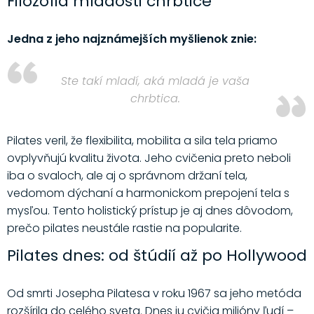
Filozofia mladosti chrbtice
Jedna z jeho najznámejších myšlienok znie:
Ste takí mladí, aká mladá je vaša
chrbtica.
Pilates veril, že flexibilita, mobilita a sila tela priamo
ovplyvňujú kvalitu života. Jeho cvičenia preto neboli
iba o svaloch, ale aj o správnom držaní tela,
vedomom dýchaní a harmonickom prepojení tela s
mysľou. Tento holistický prístup je aj dnes dôvodom,
prečo pilates neustále rastie na popularite.
Pilates dnes: od štúdií až po Hollywood
Od smrti Josepha Pilatesa v roku 1967 sa jeho metóda
rozšírila do celého sveta. Dnes ju cvičia milióny ľudí –