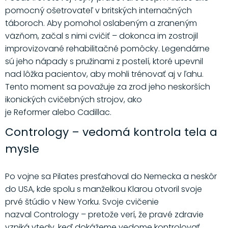
pomocný ošetrovateľ v britských internačných
táboroch. Aby pomohol oslabeným a zraneným
väzňom, začal s nimi cvičiť – dokonca im zostrojil
improvizované rehabilitačné pomôcky. Legendárne
sú jeho nápady s pružinami z postelí, ktoré upevnil
nad lôžka pacientov, aby mohli trénovať aj v ľahu.
Tento moment sa považuje za zrod jeho neskorších
ikonických cvičebných strojov, ako
je Reformer alebo Cadillac.
Contrology – vedomá kontrola tela a
mysle
Po vojne sa Pilates presťahoval do Nemecka a neskôr
do USA, kde spolu s manželkou Klarou otvoril svoje
prvé štúdio v New Yorku. Svoje cvičenie
nazval Contrology – pretože verí, že pravé zdravie
vzniká vtedy, keď dokážeme vedome kontrolovať