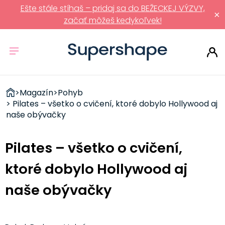
Ešte stále stíhaš – pridaj sa do BEŽECKEJ VÝZVY,
×
začať môžeš kedykoľvek!
ZDRAVÉ
>
Magazín
>
Pohyb
RÝCHLOVKY
> Pilates – všetko o cvičení, ktoré dobylo Hollywood aj
naše obývačky
Pilates – všetko o cvičení,
ktoré dobylo Hollywood aj
naše obývačky