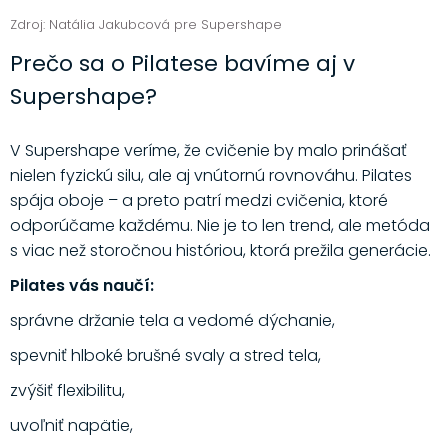
Zdroj: Natália Jakubcová pre Supershape
Prečo sa o Pilatese bavíme aj v
Supershape?
V Supershape veríme, že cvičenie by malo prinášať
nielen fyzickú silu, ale aj vnútornú rovnováhu. Pilates
spája oboje – a preto patrí medzi cvičenia, ktoré
odporúčame každému. Nie je to len trend, ale metóda
s viac než storočnou históriou, ktorá prežila generácie.
Pilates vás naučí:
správne držanie tela a vedomé dýchanie,
spevniť hlboké brušné svaly a stred tela,
zvýšiť flexibilitu,
uvoľniť napätie,