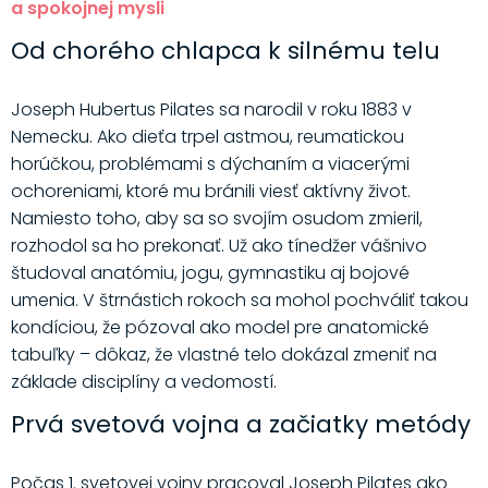
a spokojnej mysli
Od chorého chlapca k silnému telu
Joseph Hubertus Pilates sa narodil v roku 1883 v
Nemecku. Ako dieťa trpel astmou, reumatickou
horúčkou, problémami s dýchaním a viacerými
ochoreniami, ktoré mu bránili viesť aktívny život.
Namiesto toho, aby sa so svojím osudom zmieril,
rozhodol sa ho prekonať. Už ako tínedžer vášnivo
študoval anatómiu, jogu, gymnastiku aj bojové
umenia. V štrnástich rokoch sa mohol pochváliť takou
kondíciou, že pózoval ako model pre anatomické
tabuľky – dôkaz, že vlastné telo dokázal zmeniť na
základe disciplíny a vedomostí.
Prvá svetová vojna a začiatky metódy
Počas 1. svetovej vojny pracoval Joseph Pilates ako