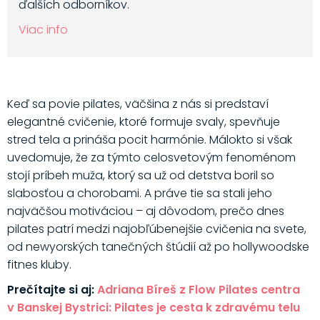
ďalších odborníkov.
Viac info
Keď sa povie pilates, väčšina z nás si predstaví
elegantné cvičenie, ktoré formuje svaly, spevňuje
stred tela a prináša pocit harmónie. Málokto si však
uvedomuje, že za týmto celosvetovým fenoménom
stojí príbeh muža, ktorý sa už od detstva boril so
slabosťou a chorobami. A práve tie sa stali jeho
najväčšou motiváciou – aj dôvodom, prečo dnes
pilates patrí medzi najobľúbenejšie cvičenia na svete,
od newyorských tanečných štúdií až po hollywoodske
fitnes kluby.
Prečítajte si aj:
Adriana Bíreš z Flow Pilates centra
v Banskej Bystrici: Pilates je cesta k zdravému telu