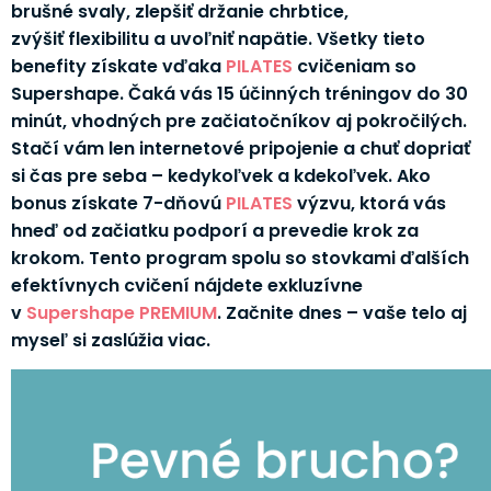
brušné svaly, zlepšiť držanie chrbtice,
zvýšiť flexibilitu a uvoľniť napätie. Všetky tieto
benefity získate vďaka
PILATES
cvičeniam so
Supershape. Čaká vás 15 účinných tréningov do 30
minút, vhodných pre začiatočníkov aj pokročilých.
Stačí vám len internetové pripojenie a chuť dopriať
si čas pre seba – kedykoľvek a kdekoľvek. Ako
bonus získate 7-dňovú
PILATES
výzvu, ktorá vás
hneď od začiatku podporí a prevedie krok za
krokom. Tento program spolu so stovkami ďalších
efektívnych cvičení nájdete exkluzívne
v
Supershape PREMIUM
. Začnite dnes – vaše telo aj
myseľ si zaslúžia viac.