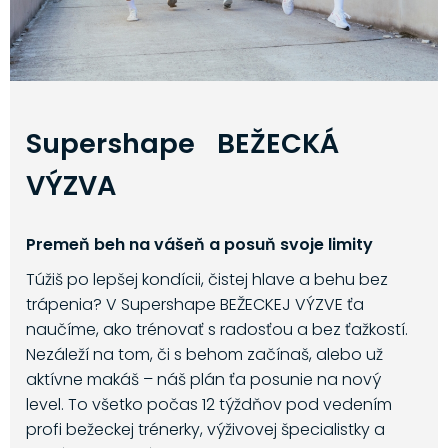
Supershape BEŽECKÁ
VÝZVA
Premeň beh na vášeň a posuň svoje limity
Túžiš po lepšej kondícii, čistej hlave a behu bez
trápenia? V Supershape BEŽECKEJ VÝZVE ťa
naučíme, ako trénovať s radosťou a bez ťažkostí.
Nezáleží na tom, či s behom začínaš, alebo už
aktívne makáš – náš plán ťa posunie na nový
level. To všetko počas 12 týždňov pod vedením
profi bežeckej trénerky, výživovej špecialistky a