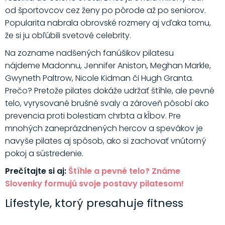
od športovcov cez ženy po pôrode až po seniorov.
Popularita nabrala obrovské rozmery aj vďaka tomu,
že si ju obľúbili svetové celebrity.
Na zozname nadšených fanúšikov pilatesu
nájdeme Madonnu, Jennifer Aniston, Meghan Markle,
Gwyneth Paltrow, Nicole Kidman či Hugh Granta.
Prečo? Pretože pilates dokáže udržať štíhle, ale pevné
telo, vyrysované brušné svaly a zároveň pôsobí ako
prevencia proti bolestiam chrbta a kĺbov. Pre
mnohých zaneprázdnených hercov a spevákov je
navyše pilates aj spôsob, ako si zachovať vnútorný
pokoj a sústredenie.
Prečítajte si aj:
Štíhle a pevné telo? Známe
Slovenky formujú svoje postavy pilatesom!
Lifestyle, ktorý presahuje fitness