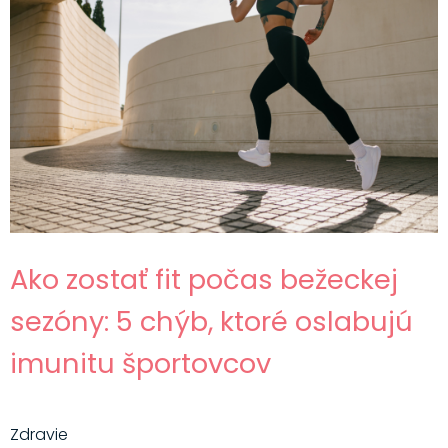
Ako zostať fit počas bežeckej
sezóny: 5 chýb, ktoré oslabujú
imunitu športovcov
Zdravie