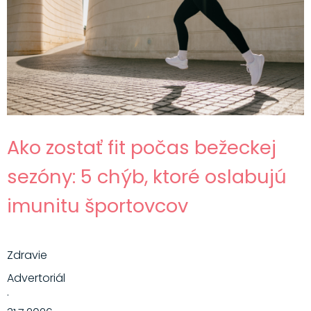
Ako zostať fit počas bežeckej
sezóny: 5 chýb, ktoré oslabujú
imunitu športovcov
Zdravie
Advertoriál
·