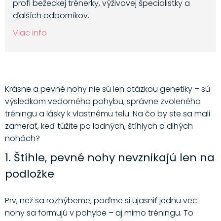
profi bežeckej trénerky, výživovej špecialistky a
ďalších odborníkov.
Viac info
Krásne a pevné nohy nie sú len otázkou genetiky – sú
výsledkom vedomého pohybu, správne zvoleného
tréningu a lásky k vlastnému telu. Na čo by ste sa mali
zamerať, keď túžite po ladných, štíhlych a dlhých
nohách?
1. Štíhle, pevné nohy nevznikajú len na
podložke
Prv, než sa rozhýbeme, poďme si ujasniť jednu vec:
nohy sa formujú v pohybe – aj mimo tréningu. To