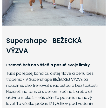
Supershape BEŽECKÁ
VÝZVA
Premeň beh na vášeň a posuň svoje limity
Túžiš po lepšej kondícii, čistej hlave a behu bez
trápenia? V Supershape BEŽECKEJ VÝZVE ťa
naučíme, ako trénovať s radosťou a bez ťažkostí.
Nezáleží na tom, či s behom začínaš, alebo už
aktívne makáš – náš plán ťa posunie na nový
level. To všetko počas 12 týždňov pod vedením