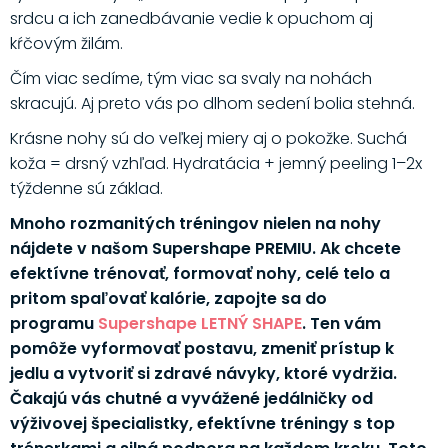
srdcu a ich zanedbávanie vedie k opuchom aj
kŕčovým žilám.
Čím viac sedíme, tým viac sa svaly na nohách
skracujú. Aj preto vás po dlhom sedení bolia stehná.
Krásne nohy sú do veľkej miery aj o pokožke. Suchá
koža = drsný vzhľad. Hydratácia + jemný peeling 1–2x
týždenne sú základ.
Mnoho rozmanitých tréningov nielen na nohy
nájdete v našom Supershape PREMIU. Ak chcete
efektívne trénovať, formovať nohy, celé telo a
pritom spaľovať kalórie, zapojte sa do
programu
Supershape LETNÝ SHAPE
. Ten vám
pomôže vyformovať postavu, zmeniť prístup k
jedlu a vytvoriť si zdravé návyky, ktoré vydržia.
Čakajú vás chutné a vyvážené jedálničky od
výživovej špecialistky, efektívne tréningy s top