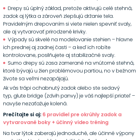
Drepy sú úplný základ, pretože aktivujú celé stehná,
zadok aj lýtka a zároveň zlepšujú držanie tela.
Pravidelným drepovaním si viete nielen spevniť svaly,
ale aj vytvarovať prirodzené krivky.
Výpady sú skvelé na modelovanie stehien – hlavne
ich prednej aj zadnej časti – a keď ich robíte
kontrolovane, posilňujete aj stabilizačné svaly.
Sumo drepy sú zasa zamerané na vnútorné stehná,
ktoré bývajú u žien problémovou partiou, no v bežnom
živote sa veľmi nezapájajú.
Ak vás trápi ochabnutý zadok alebo ste sedavý
typ, glute bridge (zdvih panvy) je váš najlepší priateľ –
navyše nezaťažuje kolená.
Prečítajte si aj:
6 pravidiel pre okrúhly zadok a
vytvarované boky + účinný video tréning
Na tvar lýtok zaberajú jednoduché, ale účinné výpony