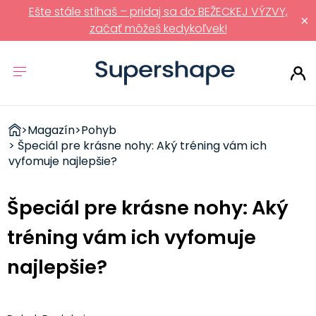
Ešte stále stíhaš – pridaj sa do BEŽECKEJ VÝZVY,
×
začať môžeš kedykoľvek!
ZDRAVÉ
>
Magazín
>
Pohyb
RÝCHLOVKY
> Špeciál pre krásne nohy: Aký tréning vám ich
vyfomuje najlepšie?
Špeciál pre krásne nohy: Aký
tréning vám ich vyfomuje
najlepšie?