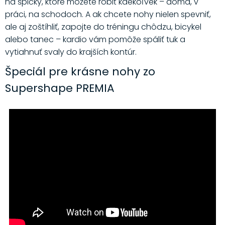
na špičky, ktoré môžete robiť kdekoľvek – doma, v
práci, na schodoch. A ak chcete nohy nielen spevniť,
ale aj zoštíhliť, zapojte do tréningu chôdzu, bicykel
alebo tanec – kardio vám pomôže spáliť tuk a
vytiahnuť svaly do krajších kontúr.
Špeciál pre krásne nohy zo
Supershape PREMIA