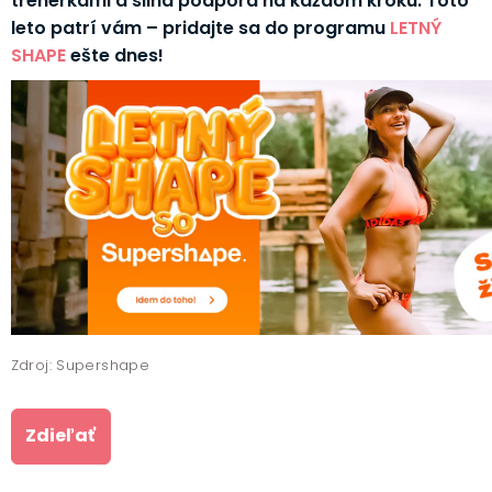
trénerkami a silná podpora na každom kroku. Toto
leto patrí vám – pridajte sa do programu
LETNÝ
SHAPE
ešte dnes!
Zdroj: Supershape
Zdieľať