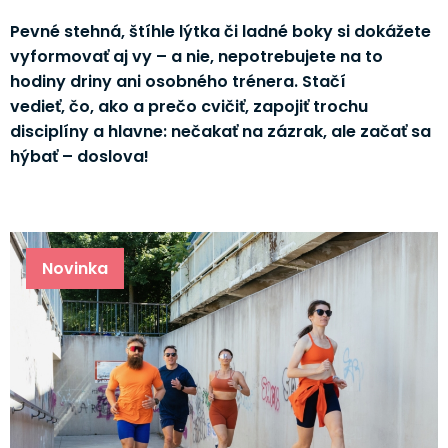
Pevné stehná, štíhle lýtka či ladné boky si dokážete
vyformovať aj vy – a nie, nepotrebujete na to
hodiny driny ani osobného trénera. Stačí
vedieť, čo, ako a prečo cvičiť, zapojiť trochu
disciplíny a hlavne: nečakať na zázrak, ale začať sa
hýbať – doslova!
Novinka