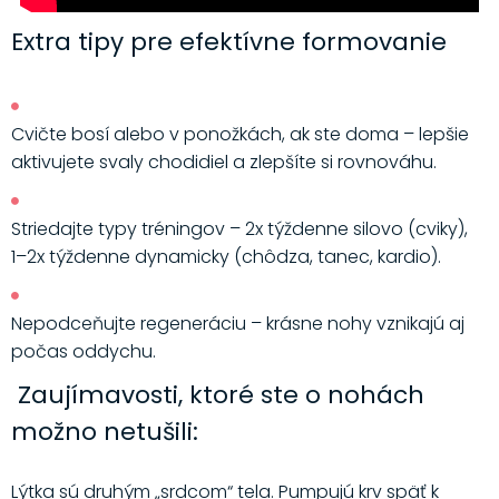
Extra tipy pre efektívne formovanie
Cvičte bosí alebo v ponožkách, ak ste doma – lepšie
aktivujete svaly chodidiel a zlepšíte si rovnováhu.
Striedajte typy tréningov – 2x týždenne silovo (cviky),
1–2x týždenne dynamicky (chôdza, tanec, kardio).
Nepodceňujte regeneráciu – krásne nohy vznikajú aj
počas oddychu.
Zaujímavosti, ktoré ste o nohách
možno netušili:
Lýtka sú druhým „srdcom“ tela. Pumpujú krv späť k