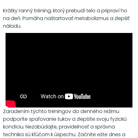
Krátky ranný tréning, ktorý prebudí telo a pripraví ho
na deň. Pomáha naštartovať metabolizmus a zlepšiť
náladu.
Zaradením týchto tréningov do denného režimu
podporíte spaľovanie tukov a zlepšíte svoju fyzickú
kondíciu. Nezabúdajte, pravidelnosť a správna
technika sú kľúčom k úspechu. Začnite ešte dnes a