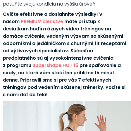
posuňte svoju kondíciu na vyššiu úroveň!
Cvičte efektívne a dosiahnite výsledky! V
našom
PREMIUM členstve
máte prístup k
desiatkam hodín rôznych video tréningov na
domáce cvičenie, vedeným výzvam so skúsenými
odborníkmi a jedálničkom s chutnými fit receptami
od výživových špecialistov. Súčasťou
predplatného sú aj vysokointenzívne cvičenia
z programu
Supershape HOT 15
pre spaľovanie a
svaly, na ktoré vám stačí len približne 15 minút
denne. Pripravili sme si pre vás 7 efektívnych
tréningov pod vedením skúsenej trénerky. Poďte si
s nami dať do tela!