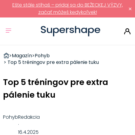
Ešte stále stíhaš – pridaj sa do BEŽECKEJ VÝZVY,
×
začať môžeš kedykoľvek!
ZDRAVÉ
>
Magazín
>
Pohyb
RÝCHLOVKY
> Top 5 tréningov pre extra pálenie tuku
Top 5 tréningov pre extra
pálenie tuku
Pohyb
Redakcia
·
16.4.2025