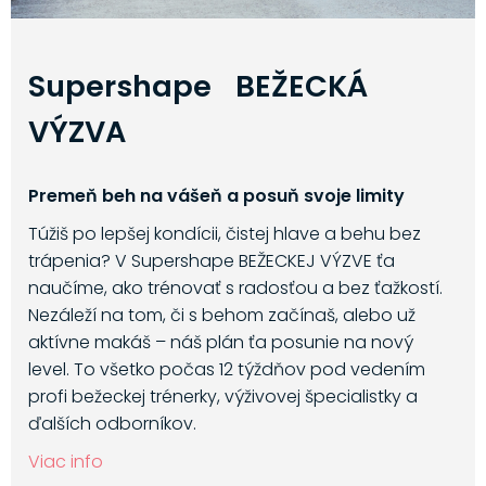
Supershape BEŽECKÁ
VÝZVA
Premeň beh na vášeň a posuň svoje limity
Túžiš po lepšej kondícii, čistej hlave a behu bez
trápenia? V Supershape BEŽECKEJ VÝZVE ťa
naučíme, ako trénovať s radosťou a bez ťažkostí.
Nezáleží na tom, či s behom začínaš, alebo už
aktívne makáš – náš plán ťa posunie na nový
level. To všetko počas 12 týždňov pod vedením
profi bežeckej trénerky, výživovej špecialistky a
ďalších odborníkov.
Viac info