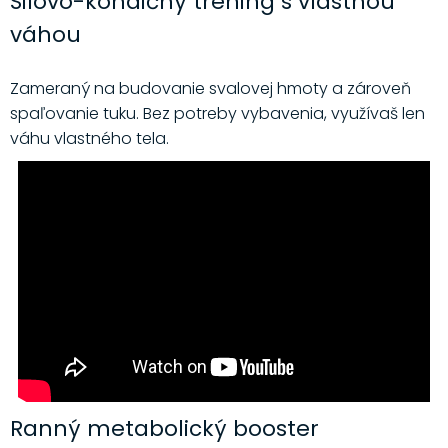
Silovo-kondičný tréning s vlastnou
váhou
Zameraný na budovanie svalovej hmoty a zároveň
spaľovanie tuku. Bez potreby vybavenia, využívaš len
váhu vlastného tela.
Ranný metabolický booster