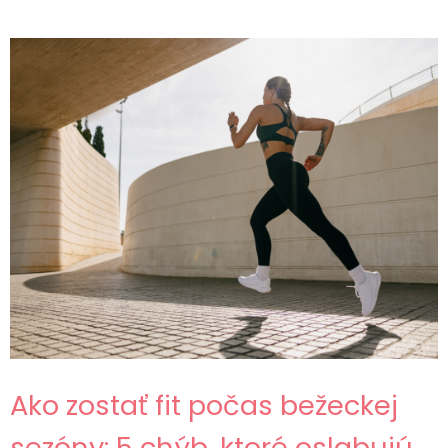
Ako zostať fit počas bežeckej
sezóny: 5 chýb, ktoré oslabujú