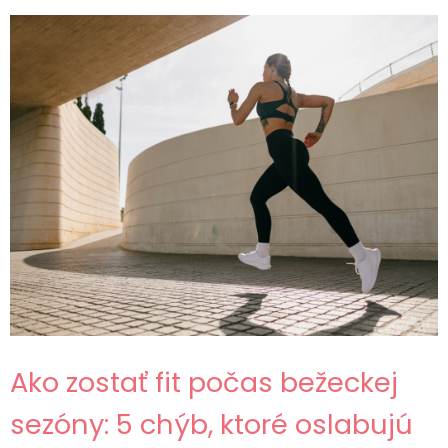
Ako zostať fit počas bežeckej
sezóny: 5 chýb, ktoré oslabujú