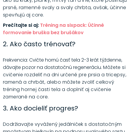
ako sú kľuky, planky, mŕtvy ťah a iné, ktoré posilňujú
prsné, ramenné svaly a svaly chrbta, avšak, účinne
spevňujú aj core.
Prečítajte si aj:
Tréning na sixpack: Účinné
formovanie bruška bez brušákov
2. Ako často trénovať?
Frekvencia: Cvičte hornú časť tela 2-3 krát týždenne,
dávajte pozor na dostatočnú regeneráciu.
Môžete si
cvičenie rozdeliť na dni určené pre prsia a tricepsy,
ramená a chrbát, alebo môžete zvoliť celkový
tréning hornej časti tela a doplniť aj cvičenie
zamerané na core.
3. Ako docieliť progres?
Dodržiavajte vyvážený jedálniček s dostatočným
množstvom bielkovín na podporu svalového rastu