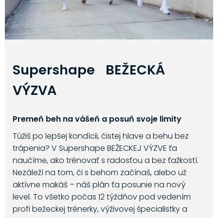
Supershape BEŽECKÁ
VÝZVA
Premeň beh na vášeň a posuň svoje limity
Túžiš po lepšej kondícii, čistej hlave a behu bez
trápenia? V Supershape BEŽECKEJ VÝZVE ťa
naučíme, ako trénovať s radosťou a bez ťažkostí.
Nezáleží na tom, či s behom začínaš, alebo už
aktívne makáš – náš plán ťa posunie na nový
level. To všetko počas 12 týždňov pod vedením
profi bežeckej trénerky, výživovej špecialistky a