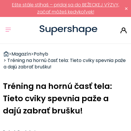
Ešte stále stíhaš – pridaj sa do BEŽECKEJ VÝZVY,
×
začať môžeš kedykoľvek!
ZDRAVÉ
>
Magazín
>
Pohyb
RÝCHLOVKY
> Tréning na hornú časť tela: Tieto cviky spevnia paže
a dajú zabrať brušku!
Tréning na hornú časť tela:
Tieto cviky spevnia paže a
dajú zabrať brušku!