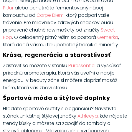
Doplniť energiu budete môcť hroznovou šťavou
PiJur
alebo ochutnáte fermentovaný nápoj
kombuchu od
Carpe Diem
, ktorý podporí vaše
trávenie. Pre milovníkov zdravých snackov budú
pripravené chutné raw maškrty od značky
Sweet
Pop
. O celodenný pitný režim sa postará
Gemerka
,
ktorá dodá vášmu telu potrebný horčík a minerály.
Krása, regenerácia a starostlivosť
Zastaviť sa môžete v stánku
Puressentiel
a vyskúšať
prírodnú aromaterapiu, ktorá vás uvoľní a nabije
energiou. V beauty zóne si môžete dopriať masáž
tváre, ktorá vás zbaví stresu.
Športová móda a štýlové doplnky
Hľadáte športové outfity s eleganciou? Navštívte
stánok unikátnej štýlovej značky
Athleeya
, kde nájdete
trendy kúsky a môžete sa zapojiť do tomboly o
štýlové oblečenie. Milovníci ručne vyrábaných