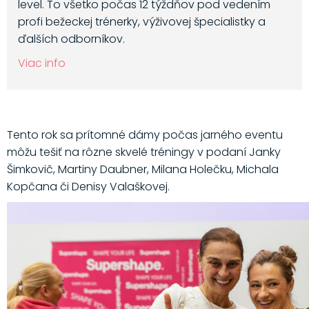
level. To všetko počas 12 týždňov pod vedením
profi bežeckej trénerky, výživovej špecialistky a
ďalších odborníkov.
Viac info
Tento rok sa prítomné dámy počas jarného eventu
môžu tešiť na rôzne skvelé tréningy v podaní Janky
Šimkovič, Martiny Daubner, Milana Holečku, Michala
Kopčana či Denisy Valaškovej.