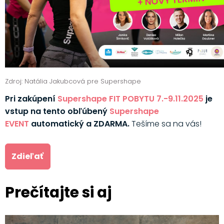
Zdroj: Natália Jakubcová pre Supershape
Pri zakúpení
Supershape FIT POBYTU 7.-9.11.2025
je
vstup na tento obľúbený
Supershape
EVENT
automatický a ZDARMA.
Tešíme sa na vás!
Zdieľať
Prečítajte si aj