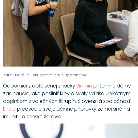
Zdroj: Natália Jakubcová pre Supershape
Odborníci z obľúbenej značky
Biomin
prítomné dámy
zas naučia, ako posilniť kĺby a svaly vďaka unikátnym
doplnkom z vaječných škrupín. Slovenská spoločnosť
Eifela
predvedie svoje účinné prípravky zamerané na
imunitu a ženské zdravie.