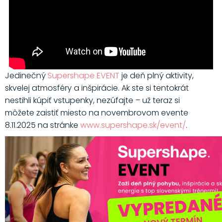
Jedinečný
Supershape EVENT
je deň plný aktivity,
skvelej atmosféry a inšpirácie. Ak ste si tentokrát
nestihli kúpiť vstupenky, nezúfajte – už teraz si
môžete zaistiť miesto na novembrovom evente
8.11.2025 na stránke
www.supershape.sk/event/
.