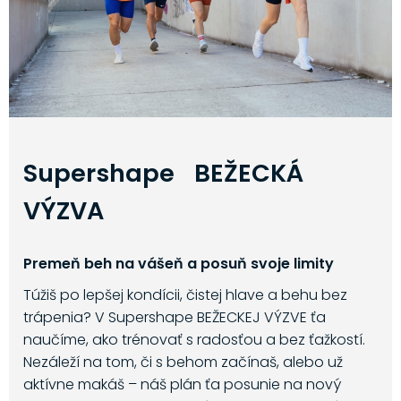
Supershape BEŽECKÁ
VÝZVA
Premeň beh na vášeň a posuň svoje limity
Túžiš po lepšej kondícii, čistej hlave a behu bez
trápenia? V Supershape BEŽECKEJ VÝZVE ťa
naučíme, ako trénovať s radosťou a bez ťažkostí.
Nezáleží na tom, či s behom začínaš, alebo už
aktívne makáš – náš plán ťa posunie na nový