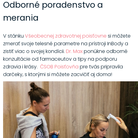
Odborné poradenstvo a
merania
V stánku
Všeobecnej zdravotnej poisťovne
si môžete
zmerať svoje telesné parametre na prístroji InBody a
zistiť viac o svojej kondícii.
Dr. Max
ponúkne odborné
konzultácie od farmaceutov a tipy na podporu
zdravia i krásy.
ČSOB Poisťovňa
pre tvás pripravila
darčeky, s ktorými si môžete zacvičiť aj doma!