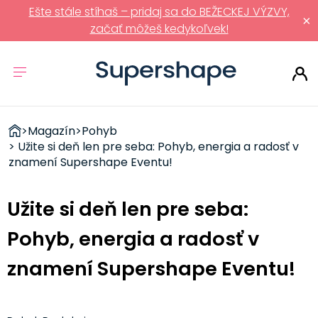
Ešte stále stíhaš – pridaj sa do BEŽECKEJ VÝZVY,
×
začať môžeš kedykoľvek!
ZDRAVÉ
>
Magazín
>
Pohyb
RÝCHLOVKY
> Užite si deň len pre seba: Pohyb, energia a radosť v
znamení Supershape Eventu!
Užite si deň len pre seba:
Pohyb, energia a radosť v
znamení Supershape Eventu!