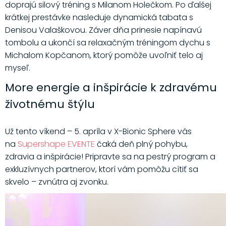
doprajú silový tréning s Milanom Holečkom. Po ďalšej
krátkej prestávke nasleduje dynamická tabata s
Denisou Valaškovou. Záver dňa prinesie napínavú
tombolu a ukončí sa relaxačným tréningom dychu s
Michalom Kopčanom, ktorý pomôže uvoľniť telo aj
myseľ.
More energie a inšpirácie k zdravému
životnému štýlu
Už tento víkend – 5. apríla v X-Bionic Sphere vás
na
Supershape EVENTE
čaká deň plný pohybu,
zdravia a inšpirácie! Pripravte sa na pestrý program a
exkluzívnych partnerov, ktorí vám pomôžu cítiť sa
skvelo – zvnútra aj zvonku.