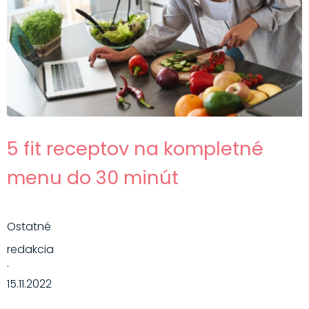
5 fit receptov na kompletné
menu do 30 minút
Ostatné
redakcia
·
15.11.2022