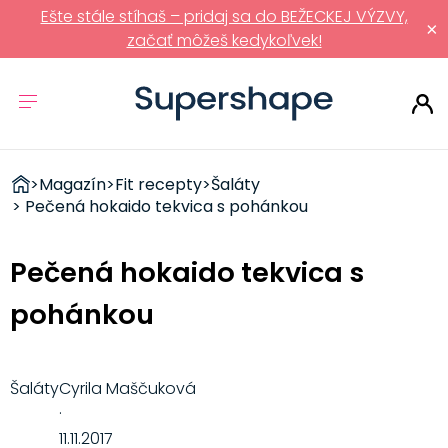
Ešte stále stíhaš – pridaj sa do BEŽECKEJ VÝZVY,
×
začať môžeš kedykoľvek!
ZDRAVÉ
>
Magazín
>
Fit recepty
>
Šaláty
RÝCHLOVKY
> Pečená hokaido tekvica s pohánkou
Pečená hokaido tekvica s
pohánkou
Šaláty
Cyrila Maščuková
·
11.11.2017