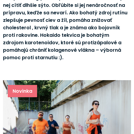
nej cítiť dlhšie sýto. Obľúbite si jej nenáročnosť na
prípravu, keďže sa nevarí. Ako bohatý zdroj rutínu
zlepšuje pevnosť ciev a žíl, pomáha znižovať
cholesterol , krvný tlak a je známa ako bojovník
proti rakovine. Hokaido tekvica je bohatým
zdrojom karotenoidov, ktoré sú protizápalové a
pomáhajú chrániť kolagenové vlákna – výborná
pomoc proti starnutiu :).
Novinka