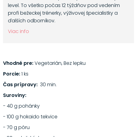
level. To všetko počas 12 týždňov pod vedením
profi bežeckej trénerky, výživovej špecialistky a
ďalších odborníkov.
Viac info
Vhodné pre:
Vegetarián, Bez lepku
Porcie:
1 ks
Čas prípravy:
30 min.
Suroviny:
- 40 g pohánky
- 100 g hokaido tekvice
- 70 g póru