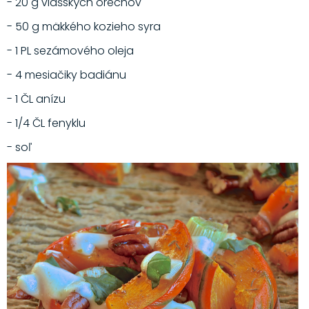
- 20 g vlašských orechov
- 50 g mäkkého kozieho syra
- 1 PL sezámového oleja
- 4 mesiačiky badiánu
- 1 ČL anízu
- 1/4 ČL fenyklu
- soľ