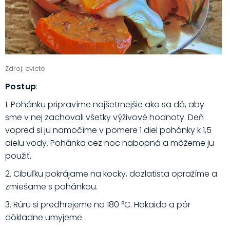
Zdroj: cvicte
Postup
:
1. Pohánku pripravíme najšetrnejšie ako sa dá, aby
sme v nej zachovali všetky výživové hodnoty. Deň
vopred si ju namočíme v pomere 1 diel pohánky k 1,5
dielu vody. Pohánka cez noc nabopná a môžeme ju
použiť.
2. Cibuľku pokrájame na kocky, dozlatista opražíme a
zmiešame s pohánkou.
3. Rúru si predhrejeme na 180 °C. Hokaido a pór
dôkladne umyjeme.