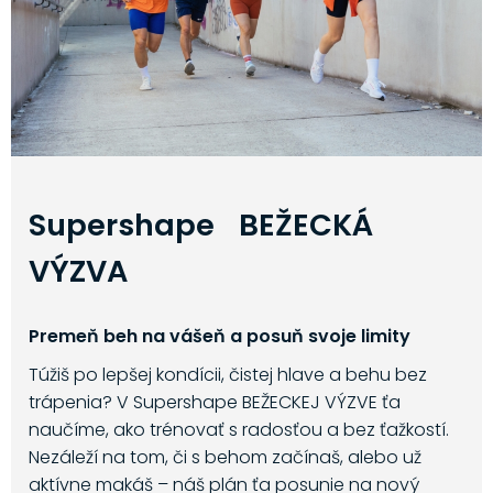
Supershape BEŽECKÁ
VÝZVA
Premeň beh na vášeň a posuň svoje limity
Túžiš po lepšej kondícii, čistej hlave a behu bez
trápenia? V Supershape BEŽECKEJ VÝZVE ťa
naučíme, ako trénovať s radosťou a bez ťažkostí.
Nezáleží na tom, či s behom začínaš, alebo už
aktívne makáš – náš plán ťa posunie na nový