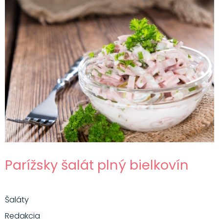
Parížsky šalát plný bielkovín
Šaláty
Redakcia