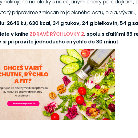
 nakrájané na plátky s nakrájanými cherry paradajkami,
torý pripravíme zmiešaním jablčného octu, oleja, vývaru, s
u: 2646 kJ, 630 kcal, 34 g tukov, 24 g bielkovín, 54 g 
dete v knihe
ZDRAVÉ RÝCHLOVKY 2
, spolu s ďalšími 85 
 si pripravíte jednoducho a rýchlo do 30 minút.