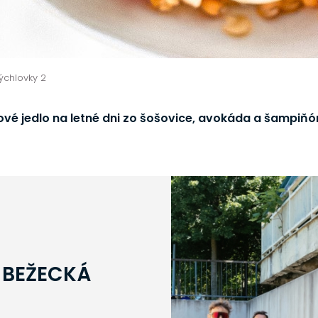
ýchlovky 2
tové jedlo na letné dni zo šošovice, avokáda a šampiňó
 BEŽECKÁ