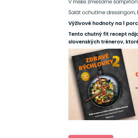
V miske zmiešame šampiňóny
Šalát ochutíme dressingom, k
Výživové hodnoty na 1 porci
Tento chutný fit recept náj
slovenských trénerov, ktoré