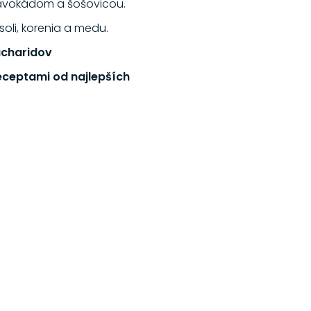
 avokádom a šošovicou.
oli, korenia a medu.
sacharidov
receptami od najlepších