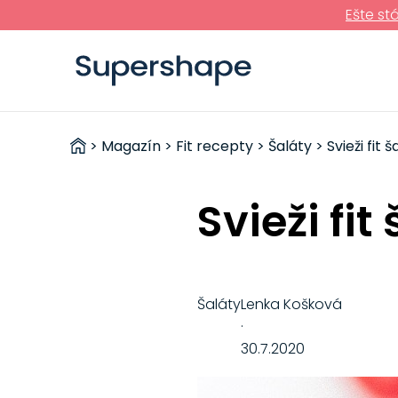
Ešte st
ZDRAVÉ
>
Magazín
>
Fit recepty
>
Šaláty
> Svieži fit
RÝCHLOVKY
Svieži fi
Šaláty
Lenka Košková
·
30.7.2020