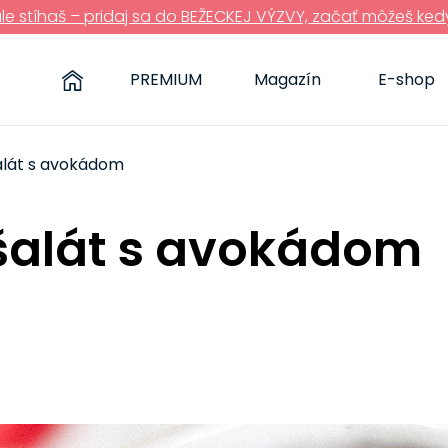
ále stíhaš – pridaj sa do BEŽECKEJ VÝZVY, začať môžeš ked
PREMIUM
Magazín
E-shop
 šalát s avokádom
t šalát s avokádom