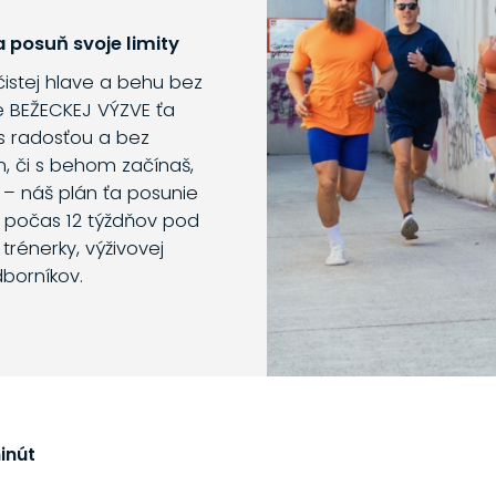
 posuň svoje limity
 čistej hlave a behu bez
e BEŽECKEJ VÝZVE ťa
s radosťou a bez
m, či s behom začínaš,
 – náš plán ťa posunie
o počas 12 týždňov pod
trénerky, výživovej
dborníkov.
inút