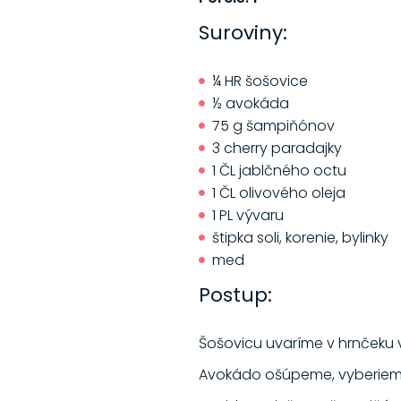
Suroviny:
¼ HR šošovice
½ avokáda
75 g šampiňónov
3 cherry paradajky
1 ČL jablčného octu
1 ČL olivového oleja
1 PL vývaru
štipka soli, korenie, bylinky
med
Postup:
Šošovicu uvaríme v hrnčeku 
Avokádo ošúpeme, vyberieme