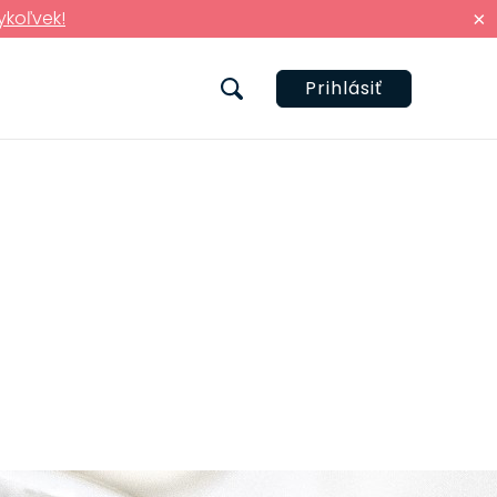
ykoľvek!
×
Prihlásiť