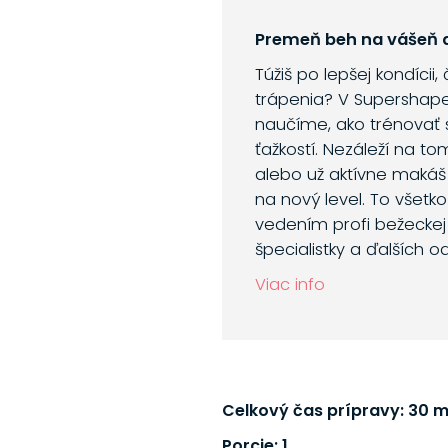
Premeň beh na vášeň a
Túžiš po lepšej kondícii,
trápenia? V Supershap
naučíme, ako trénovať 
ťažkostí. Nezáleží na to
alebo už aktívne makáš
na nový level. To všetk
vedením profi bežeckej 
špecialistky a ďalších o
Viac info
Celkový čas prípravy: 30 m
Porcie: 1