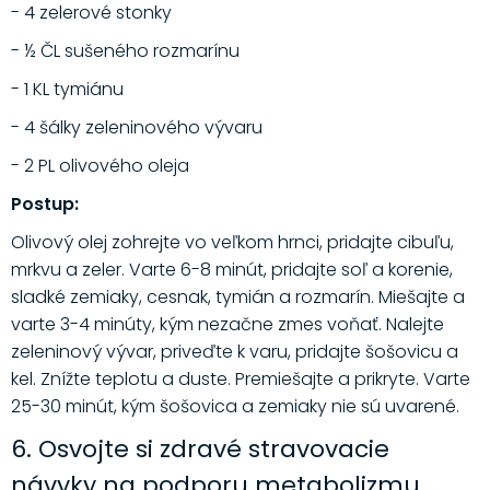
- 4 zelerové stonky
- ½ ČL sušeného rozmarínu
- 1 KL tymiánu
- 4 šálky zeleninového vývaru
- 2 PL olivového oleja
Postup:
Olivový olej zohrejte vo veľkom hrnci, pridajte cibuľu,
mrkvu a zeler. Varte 6-8 minút, pridajte soľ a korenie,
sladké zemiaky, cesnak, tymián a rozmarín. Miešajte a
varte 3-4 minúty, kým nezačne zmes voňať. Nalejte
zeleninový vývar, priveďte k varu, pridajte šošovicu a
kel. Znížte teplotu a duste. Premiešajte a prikryte. Varte
25-30 minút, kým šošovica a zemiaky nie sú uvarené.
6. Osvojte si zdravé stravovacie
návyky na podporu metabolizmu