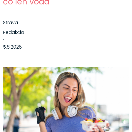
čo len voda
Strava
Redakcia
·
5.8.2026