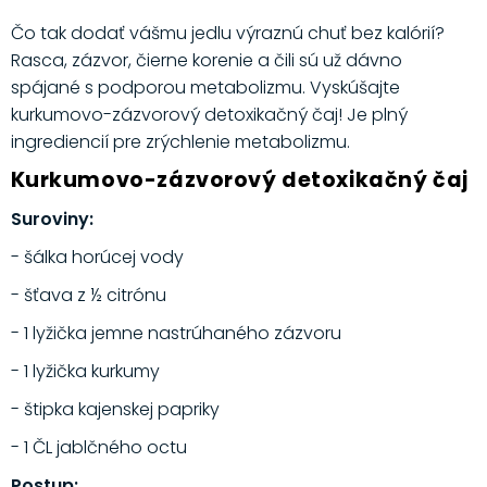
Čo tak dodať vášmu jedlu výraznú chuť bez kalórií?
Rasca, zázvor, čierne korenie a čili sú už dávno
spájané s podporou metabolizmu. Vyskúšajte
kurkumovo-zázvorový detoxikačný čaj! Je plný
ingrediencií pre zrýchlenie metabolizmu.
Kurkumovo-zázvorový detoxikačný čaj
Suroviny:
- šálka horúcej vody
- šťava z ½ citrónu
- 1 lyžička jemne nastrúhaného zázvoru
- 1 lyžička kurkumy
- štipka kajenskej papriky
- 1 ČL jablčného octu
Postup: