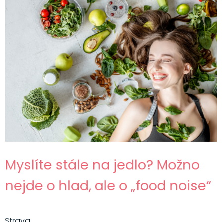
Myslíte stále na jedlo? Možno
nejde o hlad, ale o „food noise“
Strava