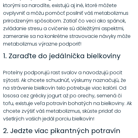
ktorými sa narodíte, existujú aj iné, ktoré môžete
ovplyvniť a môžu pomôcť posilniť váš metabolizmus
prirodzeným spôsobom. Zatiaľ čo veci ako spánok,
zvládanie stresu a cvičenie sú dôležitými aspektmi,
zameranie sa na konkrétne stravovacie návyky môže
metabolizmus výrazne podporiť!
1. Zaraďte do jedálnička bielkoviny
Proteíny podporujú rast svalov a navodzujú pocit
sýtosti. Ak chcete schudnúť, výskumy naznačujú, že
na strávenie bielkovín telo potrebuje viac kalórií. Od
lososa cez grécky jogurt až po orechy, semená či
tofu, existuje veľa potravín bohatých na bielkoviny. Ak
chcete zvýšiť váš metabolizmus, skúste pridať do
všetkých vašich jedál porciu bielkovín!
2. Jedzte viac pikantných potravín