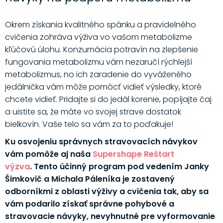
Okrem získania kvalitného spánku a pravidelného
cvičenia zohráva výživa vo vašom metabolizme
kľúčovú úlohu. Konzumácia potravín na zlepšenie
fungovania metabolizmu vám nezaručí rýchlejší
metabolizmus, no ich zaradenie do vyváženého
jedálnička vám môže pomôcť vidieť výsledky, ktoré
chcete vidieť. Pridajte si do jedál korenie, popíjajte čaj
a uistite sa, že máte vo svojej strave dostatok
bielkovín. Vaše telo sa vám za to poďakuje!
Ku osvojeniu správnych stravovacích návykov
vám pomôže aj naša
Supershape Reštart
výzva
. Tento účinný program pod vedením Janky
Šimkovič a Michala Páleníka je zostavený
odborníkmi z oblasti výživy a cvičenia tak, aby sa
vám podarilo získať správne pohybové a
stravovacie návyky, nevyhnutné pre vyformovanie