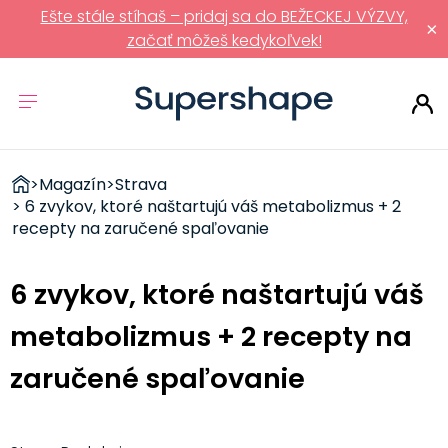
Ešte stále stíhaš – pridaj sa do BEŽECKEJ VÝZVY,
×
začať môžeš kedykoľvek!
ZDRAVÉ
>
Magazín
>
Strava
RÝCHLOVKY
> 6 zvykov, ktoré naštartujú váš metabolizmus + 2
recepty na zaručené spaľovanie
6 zvykov, ktoré naštartujú váš
metabolizmus + 2 recepty na
zaručené spaľovanie