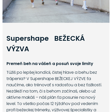
Supershape BEŽECKÁ
VÝZVA
Premeň beh na vášeň a posuň svoje limity
Túžiš po lepšej kondícii, čistej hlave a behu bez
trápenia? V Supershape BEŽECKEJ VÝZVE ťa
naučíme, ako trénovať s radosťou a bez ťažkostí.
Nezáleží na tom, či s behom začínaš, alebo už
aktívne makáš – náš plán ťa posunie na nový
level. To všetko počas 12 týždňov pod vedením
profi bežeckej trénerky, výživovej špecialistky a