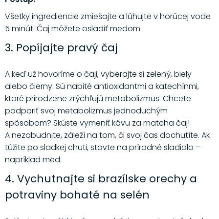
Všetky ingrediencie zmiešajte a lúhujte v horúcej vode
5 minút. Čaj môžete osladiť medom.
3. Popíjajte pravý čaj
A keď už hovoríme o čaji, vyberajte si zelený, biely
alebo čierny. Sú nabité antioxidantmi a katechínmi,
ktoré prirodzene zrýchľujú metabolizmus. Chcete
podporiť svoj metabolizmus jednoduchým
spôsobom? Skúste vymeniť kávu za matcha čaj!
A nezabudnite, záleží na tom, či svoj čas dochutíte. Ak
túžite po sladkej chuti, stavte na prírodné sladidlo –
napríklad med.
4. Vychutnajte si brazílske orechy a
potraviny bohaté na selén