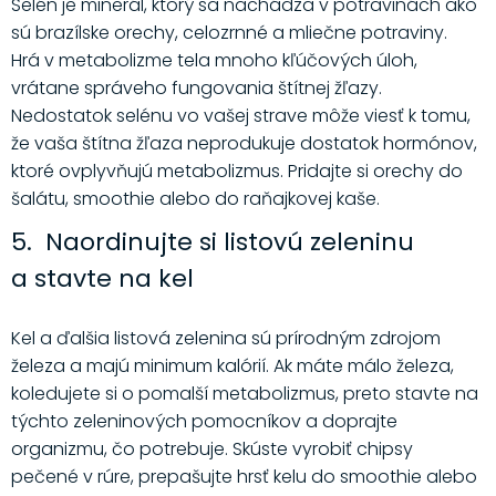
Selén je minerál, ktorý sa nachádza v potravinách ako
sú brazílske orechy, celozrnné a mliečne potraviny.
Hrá v metabolizme tela mnoho kľúčových úloh,
vrátane správeho fungovania štítnej žľazy.
Nedostatok selénu vo vašej strave môže viesť k tomu,
že vaša štítna žľaza neprodukuje dostatok hormónov,
ktoré ovplyvňujú metabolizmus. Pridajte si orechy do
šalátu, smoothie alebo do raňajkovej kaše.
5. Naordinujte si listovú zeleninu
a stavte na kel
Kel a ďalšia listová zelenina sú prírodným zdrojom
železa a majú minimum kalórií. Ak máte málo železa,
koledujete si o pomalší metabolizmus, preto stavte na
týchto zeleninových pomocníkov a doprajte
organizmu, čo potrebuje. Skúste vyrobiť chipsy
pečené v rúre, prepašujte hrsť kelu do smoothie alebo