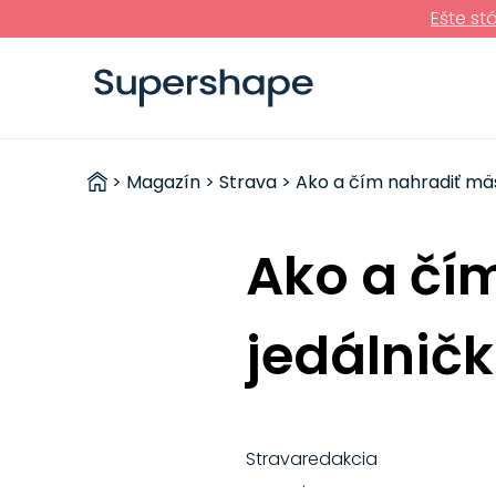
Ešte st
ZDRAVÉ
>
Magazín
>
Strava
> Ako a čím nahradiť mäs
RÝCHLOVKY
Ako a čí
jedálnič
Strava
redakcia
·