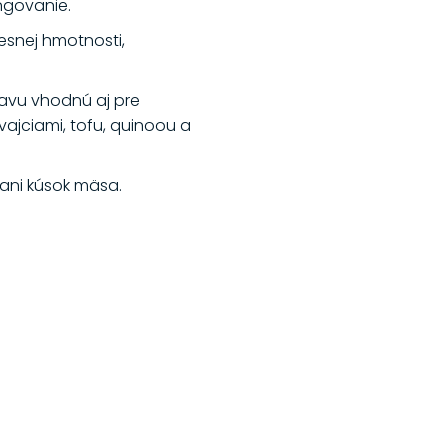
ungovanie.
esnej hmotnosti,
ravu vhodnú aj pre
vajciami, tofu, quinoou a
e ani kúsok mäsa.