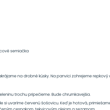
vicové semiačka
akrájame na drobné kúsky. Na panvici zohrejeme repkový o
eleninu trochu pripečieme. Bude chrumkavejšia.
de si uvaríme červenú šošovicu. Keď je hotová, primiešame
tlačeným cesnakom, tekvicovým olejom a sezamom.