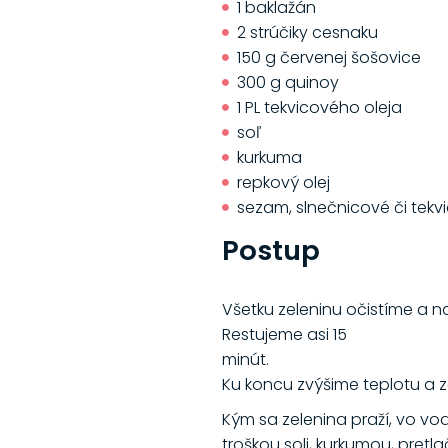
1 baklažán
2 strúčiky cesnaku
150 g červenej šošovice
300 g quinoy
1 PL tekvicového oleja
soľ
kurkuma
repkový olej
sezam, slnečnicové či tek
Postup
Všetku zeleninu očistíme a n
Restujeme asi 15
minút.
Ku koncu zvýšime teplotu a z
Kým sa zelenina praží, vo vo
troškou soli, kurkumou, pre