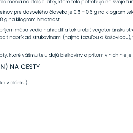
le menia na ďalšie látky, ktoré telo potrebuje na svoje f
nov pre dospelého človeka je 0,5 – 0,6 g na kilogram tel
,8 g na kilogram hmotnosti.
é príjem mäsa vedia nahradiť a tak urobiť vegetariánsku st
diť napríklad strukovinami (najmä fazuľou a šošovicou), 
cepty, ktoré vášmu telu dajú bielkoviny a pritom v nich nie j
EN) NA CESTY
ke v článku)