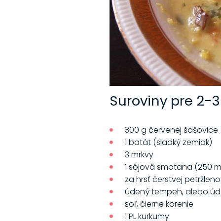
Suroviny pre 2-
300 g červenej šošovice
1 batát (sladký zemiak)
3 mrkvy
1 sójová smotana (250 m
za hrsť čerstvej petržleno
údený tempeh, alebo úd
soľ, čierne korenie
1 PL kurkumy