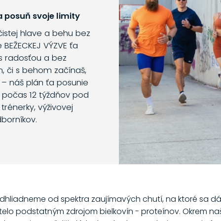
 posuň svoje limity
 čistej hlave a behu bez
e BEŽECKEJ VÝZVE ťa
s radosťou a bez
m, či s behom začínaš,
 – náš plán ťa posunie
o počas 12 týždňov pod
trénerky, výživovej
dborníkov.
dhliadneme od spektra zaujímavých chutí, na ktoré sa dá 
 telo podstatným zdrojom bielkovín - proteínov. Okrem naš