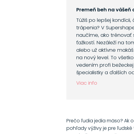
Premeň beh na vášeň a
Túžiš po lepšej kondícii,
trápenia? V Supershap
naučíme, ako trénovať 
ťažkostí. Nezáleží na to
alebo už aktívne makáš
na nový level. To všetk
vedením profi bežeckej 
špecialistky a ďalších o
Viac info
Prečo ľudia jedia mäso? Ak o
pohľady výživy je pre ľudské