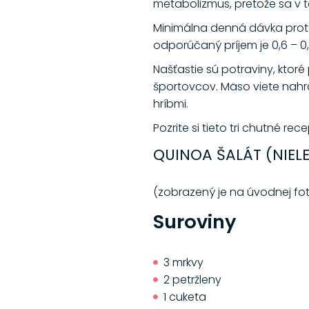
metabolizmus, pretože sa v te
Minimálna denná dávka proteí
odporúčaný príjem je 0,6 – 0
Našťastie sú potraviny, ktor
športovcov. Mäso viete nahra
hríbmi.
Pozrite si tieto tri chutné re
QUINOA ŠALÁT (NIEL
(zobrazený je na úvodnej fot
Suroviny
3 mrkvy
2 petržleny
1 cuketa