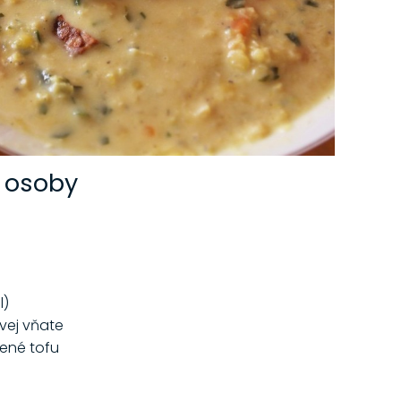
3 osoby
l)
vej vňate
ené tofu