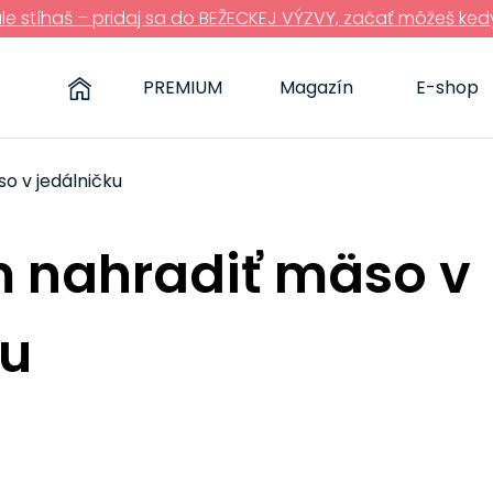
ále stíhaš – pridaj sa do BEŽECKEJ VÝZVY, začať môžeš ked
PREMIUM
Magazín
E-shop
o v jedálničku
m nahradiť mäso v
ku