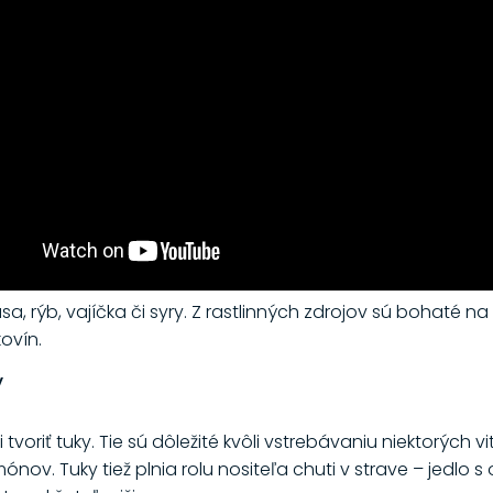
a, rýb, vajíčka či syry. Z rastlinných zdrojov sú bohaté na
kovín.
y
 tvoriť tuky. Tie sú dôležité kvôli vstrebávaniu niektorých v
ónov. Tuky tiež plnia rolu nositeľa chuti v strave – jedlo