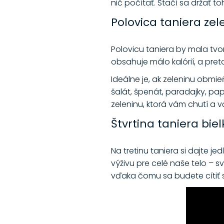
nič počítať. Stačí sa držať 
Polovica taniera zel
Polovicu taniera by mala tvo
obsahuje málo kalórií, a preto
Ideálne je, ak zeleninu obmi
šalát, špenát, paradajky, pap
zeleninu, ktorá vám chutí a v
Štvrtina taniera bie
Na tretinu taniera si dajte j
výživu pre celé naše telo – 
vďaka čomu sa budete cítiť s