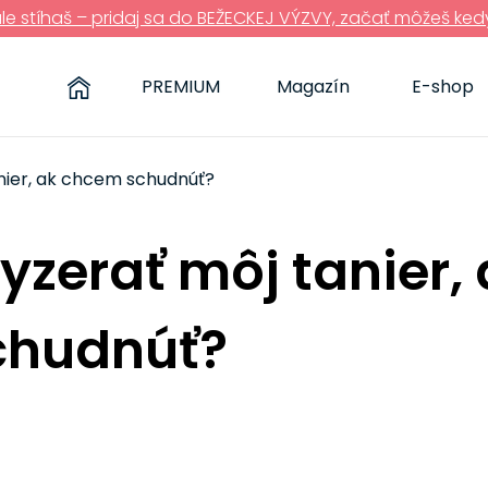
ále stíhaš – pridaj sa do BEŽECKEJ VÝZVY, začať môžeš ked
PREMIUM
Magazín
E-shop
nier, ak chcem schudnúť?
zerať môj tanier, 
chudnúť?