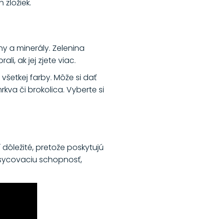
 zložiek.
ny a minerály. Zelenina
li, ak jej zjete viac.
všetkej farby. Môže si dať
rkva či brokolica. Vyberte si
 dôležité, pretože poskytujú
nasycovaciu schopnosť,