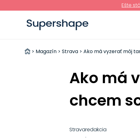
Ešte st
ZDRAVÉ
>
Magazín
>
Strava
> Ako má vyzerať môj ta
RÝCHLOVKY
Ako má vy
chcem s
Strava
redakcia
·