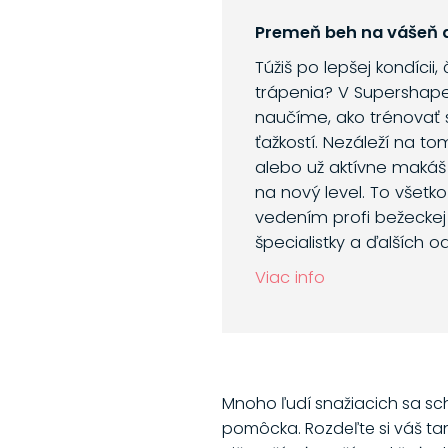
Premeň beh na vášeň a
Túžiš po lepšej kondícii,
trápenia? V Supershap
naučíme, ako trénovať 
ťažkostí. Nezáleží na to
alebo už aktívne makáš
na nový level. To všetk
vedením profi bežeckej 
špecialistky a ďalších o
Viac info
Mnoho ľudí snažiacich sa sch
pomôcka. Rozdeľte si váš tani