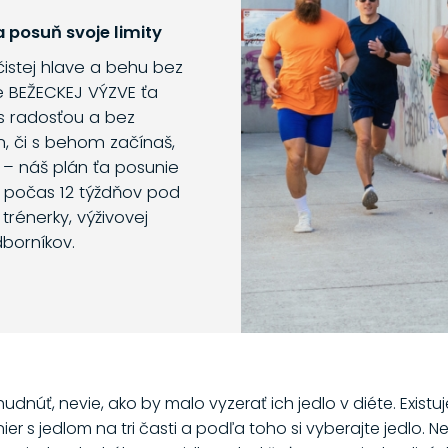
 posuň svoje limity
 čistej hlave a behu bez
e BEŽECKEJ VÝZVE ťa
s radosťou a bez
m, či s behom začínaš,
 – náš plán ťa posunie
o počas 12 týždňov pod
trénerky, výživovej
dborníkov.
udnúť, nevie, ako by malo vyzerať ich jedlo v diéte. Exist
er s jedlom na tri časti a podľa toho si vyberajte jedlo. Ne