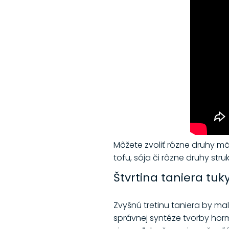
Môžete zvoliť rôzne druhy mäs
tofu, sója či rôzne druhy stru
Štvrtina taniera tuk
Zvyšnú tretinu taniera by mali
správnej syntéze tvorby horm