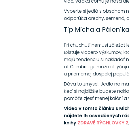
viac, vďaka čomu je naša dié
Vyberte si jedlá s obsahom ne
odporúča orechy, semená, av
Tip Michala Páleníka
Pri chudnutí nemusí záležať le
Existuje viacero výskumov, kt
majú tendenciu si nakladať na
of Cambridge môže obyčajné zm
u priemernej dospelej populá
Dáva to zmysel. Jedlo na ma
Keď si najbližšie budete nakl
pomôže zjesť menej kalórií 
Video v tomto článku s Mi
nájdete 15 osvedčených rád
knihy
ZDRAVÉ RÝCHLOVKY 2