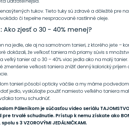
ta udržateľnejšia.
nasýtených tukov. Tieto tuky sú zdravé a dôležité pre naš
okádo či tepelne nespracované rastlinné oleje.
: Ako zjesť o 30 - 40% menej?
n na jedle, ale aj na samotnom tanieri, z ktorého jete – ko
oré dokázali, že veľkosť taniera má priamy súvis s množstv
 veľký tanier až o 30 – 40% viac jedla ako na malý tanier.
enšenie veľkosti taniera znížiť denný kalorický príjem až 
cie.
lom tanieri pôsobí opticky väčšie a my máme podvedome 
adať jedlo, vyskúšajte použiť namiesto veľkého taniera mal
a vďaka tomu schudnúť.
chalom Páleníkom je súčasťou video seriálu TAJOMSTV
 pre trvalé schudnutie. Prístup k nemu získate ako 
, spolu s 3 VZOROVÝMI JEDÁLNIČKAMI.