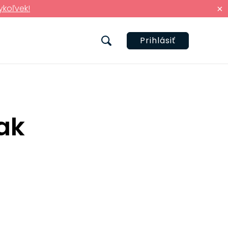
ykoľvek!
×
Prihlásiť
ak