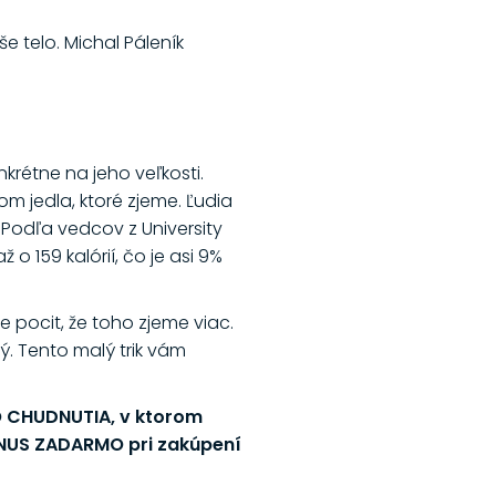
e telo. Michal Páleník
nkrétne na jeho veľkosti.
om jedla, ktoré zjeme. Ľudia
 Podľa vedcov z University
o 159 kalórií, čo je asi 9%
pocit, že toho zjeme viac.
ý. Tento malý trik vám
O CHUDNUTIA, v ktorom
BONUS ZADARMO pri zakúpení