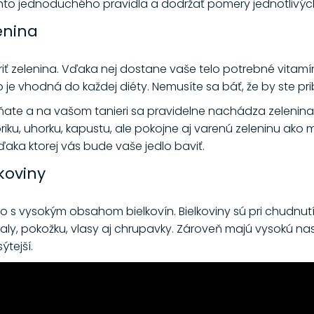
tohto jednoduchého pravidla a dodržať pomery jednotlivých
enina
riť zelenina. Vďaka nej dostane vaše telo potrebné vitamí
 je vhodná do každej diéty. Nemusíte sa báť, že by ste pribra
eňate a na vašom tanieri sa pravidelne nachádza zelenina 
riku, uhorku, kapustu, ale pokojne aj varenú zeleninu ako m
ďaka ktorej vás bude vaše jedlo baviť.
lkoviny
edlo s vysokým obsahom bielkovín. Bielkoviny sú pri chudnutí
svaly, pokožku, vlasy aj chrupavky. Zároveň majú vysokú 
ýtejší.