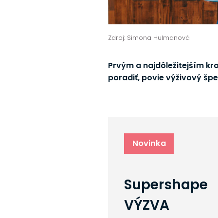
Zdroj: Simona Hulmanová
Prvým a najdôležitejším kro
poradiť, povie výživový špec
Novinka
Supershape
VÝZVA