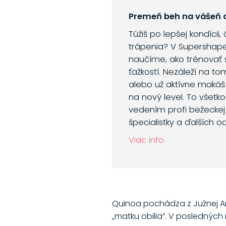
Premeň beh na vášeň a
Túžiš po lepšej kondícii,
trápenia? V Supershap
naučíme, ako trénovať 
ťažkostí. Nezáleží na to
alebo už aktívne makáš
na nový level. To všetk
vedením profi bežeckej 
špecialistky a ďalších o
Viac info
Quinoa pochádza z Južnej Am
„matku obilia“. V posledných