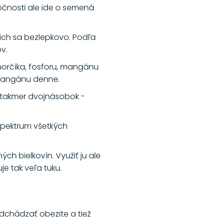
točnosti ale ide o semená
cich sa bezlepkovo. Podľa
v.
 horčíka, fosforu, mangánu
 mangánu denne.
e takmer dvojnásobok -
spektrum všetkých
ch bielkovín. Využiť ju ale
e tak veľa tuku.
chádzať obezite a tiež