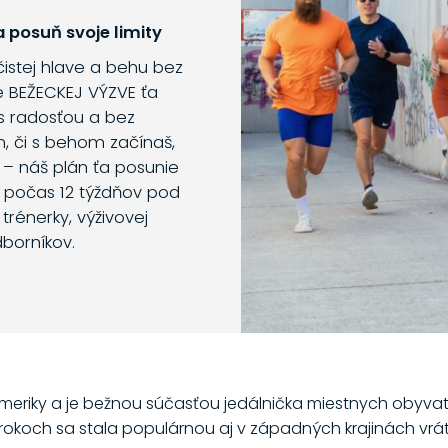
 posuň svoje limity
 čistej hlave a behu bez
e BEŽECKEJ VÝZVE ťa
s radosťou a bez
m, či s behom začínaš,
 – náš plán ťa posunie
o počas 12 týždňov pod
trénerky, výživovej
dborníkov.
eriky a je bežnou súčasťou jedálnička miestnych obyvateľ
 rokoch sa stala populárnou aj v západných krajinách vrá