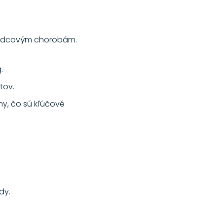
 srdcovým chorobám.
.
tov.
ny, čo sú kľúčové
dy.