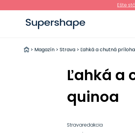
Ešte st
ZDRAVÉ
>
Magazín
>
Strava
> Ľahká a chutná príloha 
RÝCHLOVKY
Ľahká a c
quinoa
Strava
redakcia
·