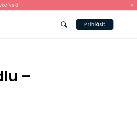
ykoľvek!
×
Prihlásiť
dlu –