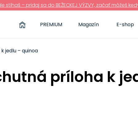
ále stíhaš – pridaj sa do BEŽECKEJ VÝZVY, začať môžeš ked
PREMIUM
Magazín
E-shop
k jedlu – quinoa
hutná príloha k je