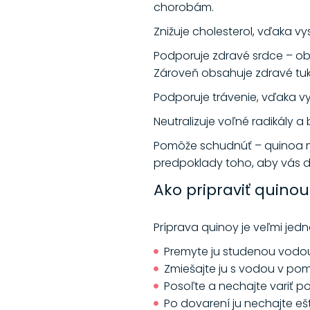
chorobám.
Znižuje cholesterol, vďaka v
Podporuje zdravé srdce – o
Zároveň obsahuje zdravé t
Podporuje trávenie, vďaka v
Neutralizuje voľné radikály 
Pomôže schudnúť – quinoa má 
predpoklady toho, aby vás dos
Ako pripraviť quinou
Príprava quinoy je veľmi je
Premyte ju studenou vodou,
Zmiešajte ju s vodou v pom
Posoľte a nechajte variť po
Po dovarení ju nechajte ešt