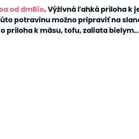
oa od dmBio
. Výživná ľahká príloha k j
úto potravinu možno pripraviť na slano
o príloha k mäsu, tofu, zaliata bielym..