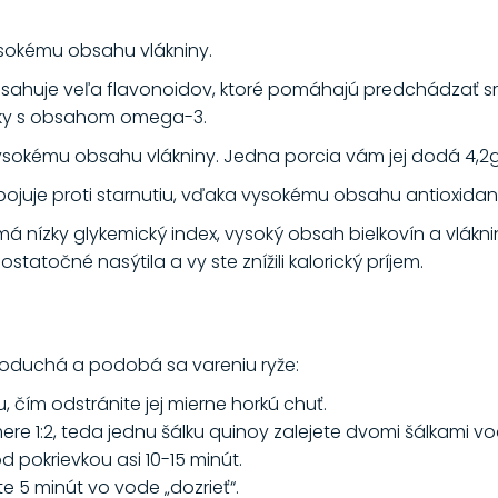
ysokému obsahu vlákniny.
bsahuje veľa flavonoidov, ktoré pomáhajú predchádzať
uky s obsahom omega-3.
ysokému obsahu vlákniny. Jedna porcia vám jej dodá 4,2g
a bojuje proti starnutiu, vďaka vysokému obsahu antioxidan
nízky glykemický index, vysoký obsah bielkovín a vlákni
tatočné nasýtila a vy ste znížili kalorický príjem.
dnoduchá a podobá sa vareniu ryže:
 čím odstránite jej mierne horkú chuť.
ere 1:2, teda jednu šálku quinoy zalejete dvomi šálkami vo
d pokrievkou asi 10-15 minút.
e 5 minút vo vode „dozrieť“.