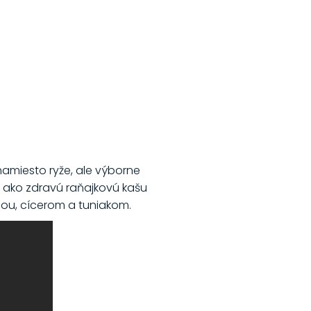
 namiesto ryže, ale výborne
ad ako zdravú raňajkovú kašu
nou, cícerom a tuniakom.