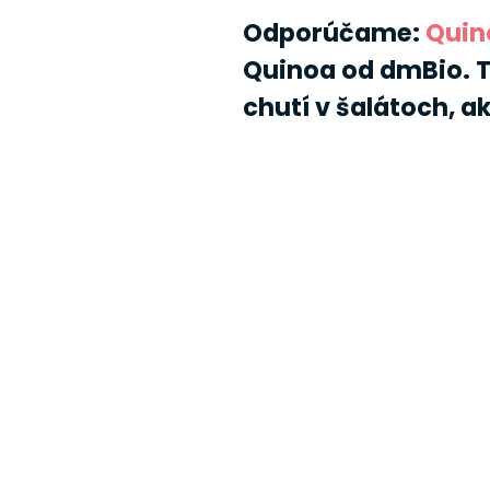
Odporúčame:
Quin
Quinoa od dmBio. T
chutí v šalátoch, ak