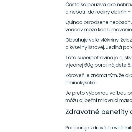
Často sa používa ako náhrada 
a nepatrí do rodiny obilnín –
Quinoa prirodzene neobsahuje
vedcov môže konzumovanie qui
Obsahuje veľa vlákniny, žele
a kyseliny listovej. Jediná
Táto superpotravina je aj sk
v jednej 60g porcii nájdete 8
Zároveň je známa tým, že ak
aminokyselín.
Je preto výbornou voľbou pre
môžu aj bežní milovníci mäsa
Zdravotné benefity 
Podporuje zdravé črevné mi