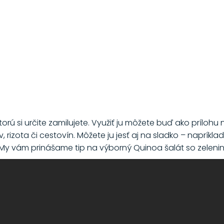
orú si určite zamilujete. Využiť ju môžete buď ako prílohu
, rizota či cestovín. Môžete ju jesť aj na sladko – napríkl
 My vám prinášame tip na výborný Quinoa šalát so zeleni