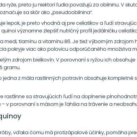
ryže, preto ju niektorí ľudia považujú za obilninu. V sku
 označuje sa skôr ako „pseudoobilnina“.
 lepok, je preto vhodná aj pre celiatikov a ľudí stravujú
noi významne zlepšiť nutričný profil jedálničku celiatiko
za medi, tiamínu a vitamínu B6. Je tiež výborným zdrojom
 porcia pokryje viac ako polovicu odporúčaného množstva
velým zdrojom bielkovín. V porovnaní s ryžou ich obsahuj
,5 gramu.
o jedna z mála rastlinných potravín obsahuje kompletné 
 rastlinne sa stravujúcich ľudí na doplnenie plnohodnotný
 – v porovnaní s mäsom je ľahšia na trávenie a neobsahuj
quinoy
króby, vďaka čomu má protizápalové účinky, pomáha pred