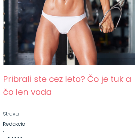
Pribrali ste cez leto? Čo je tuk a
čo len voda
Strava
Redakcia
·