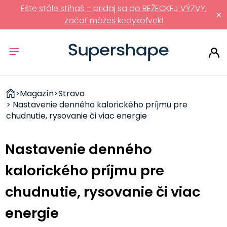
Ešte stále stíhaš – pridaj sa do BEŽECKEJ VÝZVY,
×
začať môžeš kedykoľvek!
ZDRAVÉ
>
Magazín
>
Strava
RÝCHLOVKY
> Nastavenie denného kalorického príjmu pre
chudnutie, rysovanie či viac energie
Nastavenie denného
kalorického príjmu pre
chudnutie, rysovanie či viac
energie