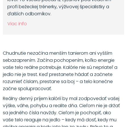
profi bežeckej trénerky, výživovej špecialistky a
ďalších odborníkov.
Viac info
Chudnutie nezačína menším tanierom ani vyšším
sebazaprením. Začína pochopením, koľko energie
vaše telo reálne potrebuje. Kalórie nie sú nepriateľ a
jedlo nie je trest. Keď prestanete hádať a začnete
rozumieť číslam, prestane sa boj – a telo konečne
začne spolupracovať.
Reálny denný príjem kalórií by mal zodpovedať vašej
výške, váhe, pohybu a realite dňa. Cieľom nie je držať
sa jedného čísla navždy. Cieľom je pochopiť, ako
vaše telo reaguje na jedlo – kedy má dosť, kedy mu
chýba energia a kedy jete len zo zvyku. Práve to a