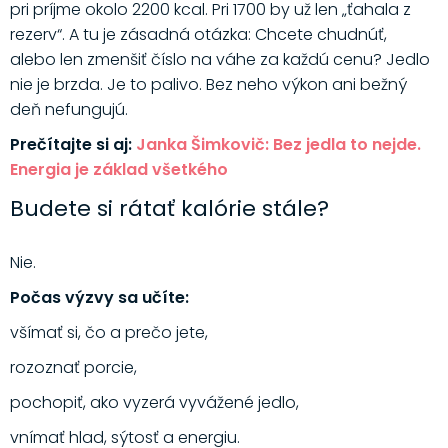
pri príjme okolo 2200 kcal. Pri 1700 by už len „ťahala z
rezerv“. A tu je zásadná otázka: Chcete chudnúť,
alebo len zmenšiť číslo na váhe za každú cenu? Jedlo
nie je brzda. Je to palivo. Bez neho výkon ani bežný
deň nefungujú.
Prečítajte si aj:
Janka Šimkovič: Bez jedla to nejde.
Energia je základ všetkého
Budete si rátať kalórie stále?
Nie.
Počas výzvy sa učíte:
všímať si, čo a prečo jete,
rozoznať porcie,
pochopiť, ako vyzerá vyvážené jedlo,
vnímať hlad, sýtosť a energiu.