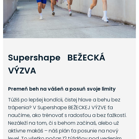
Supershape BEŽECKÁ
VÝZVA
Premeň beh na vášeň a posuň svoje limity
Túžiš po lepšej kondícii, čistej hlave a behu bez
trápenia? V Supershape BEŽECKEJ VÝZVE ťa
naučíme, ako trénovať s radosťou a bez ťažkostí.
Nezáleží na tom, či s behom začínaš, alebo už
aktívne makáš – náš plán ťa posunie na nový
level. To všetko počas 12 týždňov pod vedením