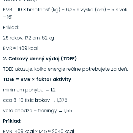
BMR = 10 × hmotnosť (kg) + 6,25 × výška (cm) – 5 × vek
– 161
Príklad:
25 rokov, 172 cm, 62 kg
BMR ≈ 1409 kcal
2. Celkový denný výdaj (TDEE)
TDEE ukazuje, koľko energie reálne potrebujete za deň.
TDEE = BMR × faktor aktivity
minimum pohybu → 1,2
cca 8–10 tisíc krokov → 1,375
veľa chôdze + tréningy → 1,55
Príklad:
BMR 1409 kcal × 1,45 ≈ 2040 kcal