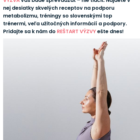
VÝZVA
vás bude sprevádzať – nie tlačiť. Nájdete v
nej desiatky skvelých receptov na podporu
metabolizmu, tréningy so slovenskými top
trénermi, veľa užitočných informácií a podpory.
Pridajte sa k nám do
REŠTART VÝZVY
ešte dnes!