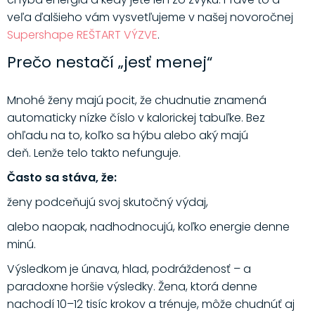
veľa ďalšieho vám vysvetľujeme v našej novoročnej
Supershape REŠTART VÝZVE
.
Prečo nestačí „jesť menej“
Mnohé ženy majú pocit, že chudnutie znamená
automaticky nízke číslo v kalorickej tabuľke. Bez
ohľadu na to, koľko sa hýbu alebo aký majú
deň. Lenže telo takto nefunguje.
Často sa stáva, že:
ženy podceňujú svoj skutočný výdaj,
alebo naopak, nadhodnocujú, koľko energie denne
minú.
Výsledkom je únava, hlad, podráždenosť – a
paradoxne horšie výsledky. Žena, ktorá denne
nachodí 10–12 tisíc krokov a trénuje, môže chudnúť aj