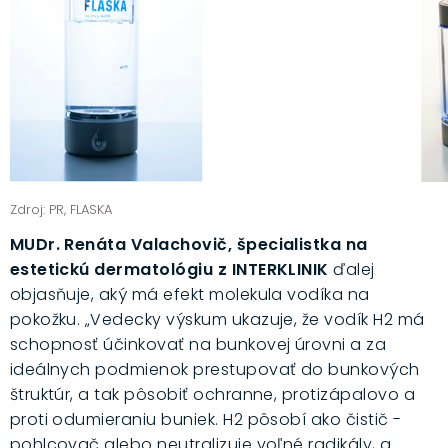
Zdroj: PR, FLASKA
MUDr. Renáta Valachovič, špecialistka na
estetickú dermatológiu z INTERKLINIK
ďalej
objasňuje, aký má efekt molekula vodíka na
pokožku. „Vedecky výskum ukazuje, že vodík H2 má
schopnosť účinkovať na bunkovej úrovni a za
ideálnych podmienok prestupovať do bunkových
štruktúr, a tak pôsobiť ochranne, protizápalovo a
proti odumieraniu buniek. H2 pôsobí ako čistič -
pohlcovač alebo neutralizuje voľné radikály, a