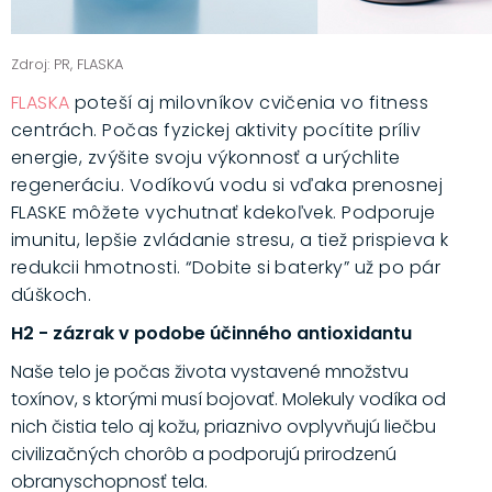
Zdroj: PR, FLASKA
FLASKA
poteší aj milovníkov cvičenia vo fitness
centrách. Počas fyzickej aktivity pocítite príliv
energie, zvýšite svoju výkonnosť a urýchlite
regeneráciu. Vodíkovú vodu si vďaka prenosnej
FLASKE môžete vychutnať kdekoľvek. Podporuje
imunitu, lepšie zvládanie stresu, a tiež prispieva k
redukcii hmotnosti. “Dobite si baterky” už po pár
dúškoch.
H2 - zázrak v podobe účinného antioxidantu
Naše telo je počas života vystavené množstvu
toxínov, s ktorými musí bojovať. Molekuly vodíka od
nich čistia telo aj kožu, priaznivo ovplyvňujú liečbu
civilizačných chorôb a podporujú prirodzenú
obranyschopnosť tela.