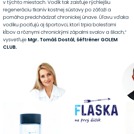
v týchto miestach. Vodík tak zaisťuje rýchlejšiu
regeneráciu tkanív kostnej sústavy po záťaži a
pomáha predchádzať chronickej únave. Úľavu vďaka
vodíku pociťujú aj športovci, ktorí trpia bolesťami
kĺbov a rôznymi chronickými zápalmi svalov a šliach,“
vysvetľuje
Mgr. Tomáš Dostál, šéftréner GOLEM
CLUB.