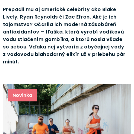
Prepadli mu aj americké celebrity ako Blake
Lively, Ryan Reynolds či Zac Efron. Aké je ich
tajomstvo? Očarila ich moderná zásobáreň
antioxidantov – fľaška, ktorá vyrobí vodíkovú
vodu stlačením gombíka, a ktorú nosia všade
so sebou. Vďaka nej vytvoria z obyčajnej vody
z vodovodu blahodarný elixír už v priebehu pár
minút.
Novinka