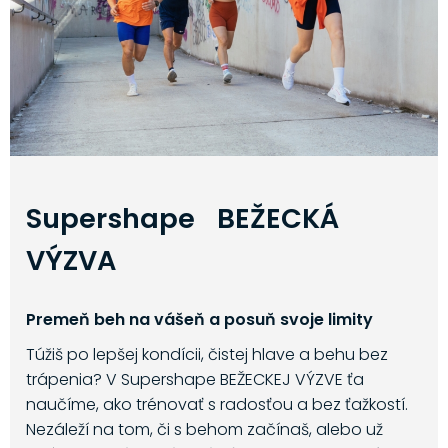
Supershape BEŽECKÁ
VÝZVA
Premeň beh na vášeň a posuň svoje limity
Túžiš po lepšej kondícii, čistej hlave a behu bez
trápenia? V Supershape BEŽECKEJ VÝZVE ťa
naučíme, ako trénovať s radosťou a bez ťažkostí.
Nezáleží na tom, či s behom začínaš, alebo už