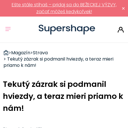
Ešte stále stíhaš – pridaj sa do BEŽECKEJ VÝZVY,
×
začať môžeš kedykoľvek!
ZDRAVÉ
>
Magazín
>
Strava
RÝCHLOVKY
> Tekutý zázrak si podmanil hviezdy, a teraz mieri
priamo k nám!
Tekutý zázrak si podmanil
hviezdy, a teraz mieri priamo k
nám!