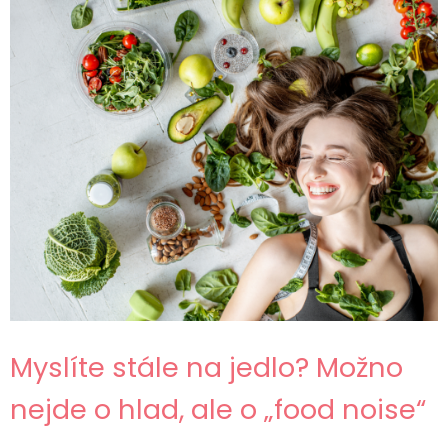
Myslíte stále na jedlo? Možno
nejde o hlad, ale o „food noise“