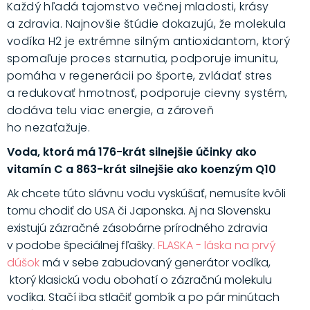
Každý hľadá tajomstvo večnej mladosti, krásy
a zdravia. Najnovšie štúdie dokazujú, že molekula
vodíka H2 je extrémne silným antioxidantom, ktorý
spomaľuje proces starnutia, podporuje imunitu,
pomáha v regenerácii po športe, zvládať stres
a redukovať hmotnosť, podporuje cievny systém,
dodáva telu viac energie, a zároveň
ho nezaťažuje.
Voda, ktorá má 176-krát silnejšie účinky ako
vitamín C a 863-krát silnejšie ako koenzým Q10
Ak chcete túto slávnu vodu vyskúšať, nemusíte kvôli
tomu chodiť do USA či Japonska. Aj na Slovensku
existujú zázračné zásobárne prírodného zdravia
v podobe špeciálnej fľašky.
FLASKA - láska na prvý
dúšok
má v sebe zabudovaný generátor vodíka,
ktorý klasickú vodu obohatí o zázračnú molekulu
vodíka. Stačí iba stlačiť gombík a po pár minútach