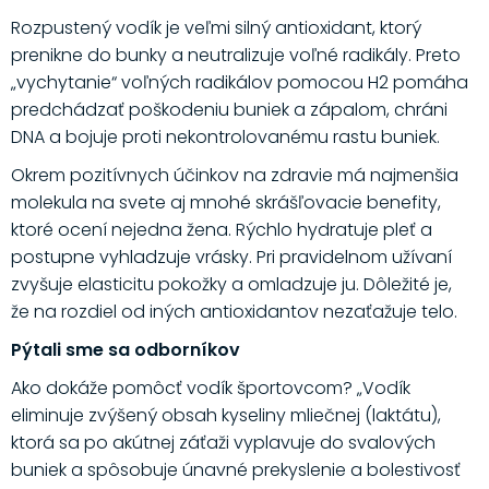
Rozpustený vodík je veľmi silný antioxidant, ktorý
prenikne do bunky a neutralizuje voľné radikály. Preto
„vychytanie“ voľných radikálov pomocou H2 pomáha
predchádzať poškodeniu buniek a zápalom, chráni
DNA a bojuje proti nekontrolovanému rastu buniek.
Okrem pozitívnych účinkov na zdravie má najmenšia
molekula na svete aj mnohé skrášľovacie benefity,
ktoré ocení nejedna žena. Rýchlo hydratuje pleť a
postupne vyhladzuje vrásky. Pri pravidelnom užívaní
zvyšuje elasticitu pokožky a omladzuje ju. Dôležité je,
že na rozdiel od iných antioxidantov nezaťažuje telo.
Pýtali sme sa odborníkov
Ako dokáže pomôcť vodík športovcom? „Vodík
eliminuje zvýšený obsah kyseliny mliečnej (laktátu),
ktorá sa po akútnej záťaži vyplavuje do svalových
buniek a spôsobuje únavné prekyslenie a bolestivosť