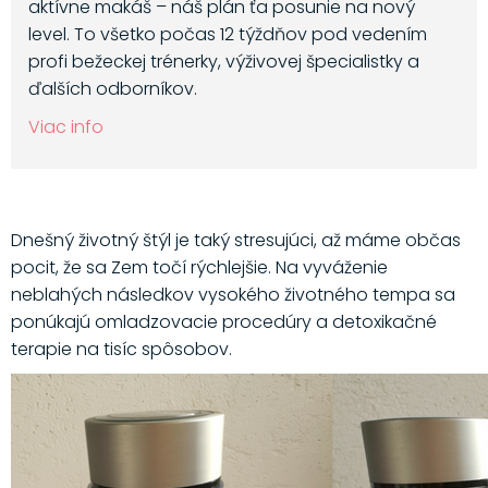
aktívne makáš – náš plán ťa posunie na nový
level. To všetko počas 12 týždňov pod vedením
profi bežeckej trénerky, výživovej špecialistky a
ďalších odborníkov.
Viac info
Dnešný životný štýl je taký stresujúci, až máme občas
pocit, že sa Zem točí rýchlejšie. Na vyváženie
neblahých následkov vysokého životného tempa sa
ponúkajú omladzovacie procedúry a detoxikačné
terapie na tisíc spôsobov.