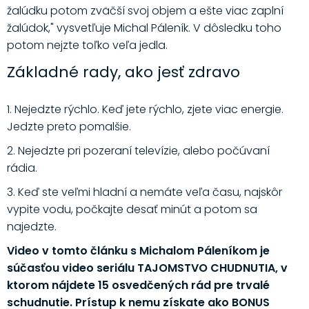
žalúdku potom zväčší svoj objem a ešte viac zaplní
žalúdok," vysvetľuje Michal Páleník. V dôsledku toho
potom nejzte toľko veľa jedla.
Základné rady, ako jesť zdravo
1. Nejedzte rýchlo. Keď jete rýchlo, zjete viac energie.
Jedzte preto pomalšie.
2. Nejedzte pri pozeraní televízie, alebo počúvaní
rádia.
3. Keď ste veľmi hladní a nemáte veľa času, najskôr
vypite vodu, počkajte desať minút a potom sa
najedzte.
Video v tomto článku s Michalom Páleníkom je
súčasťou video seriálu TAJOMSTVO CHUDNUTIA, v
ktorom nájdete 15 osvedčených rád pre trvalé
schudnutie. Prístup k nemu získate ako BONUS