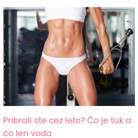
Pribrali ste cez leto? Čo je tuk a
čo len voda