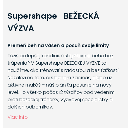
Supershape BEŽECKÁ
VÝZVA
Premeň beh na vášeň a posuň svoje limity
Túžiš po lepšej kondícii, čistej hlave a behu bez
trápenia? V Supershape BEŽECKEJ VÝZVE ťa
naučíme, ako trénovať s radosťou a bez ťažkostí.
Nezáleží na tom, či s behom začínaš, alebo už
aktívne makáš – náš plán ťa posunie na nový
level. To všetko počas 12 týždňov pod vedením
profi bežeckej trénerky, výživovej špecialistky a
ďalších odborníkov.
Viac info