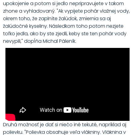
upokojenie a potom si jedlo nepripravujete v takom
zhone a vyhladovaný. "Ak vypijete pohár vlažnej vody,
okrem toho, že zaplníte žalúdok, zmiernia sa aj
žalúdočné kyseliny. Následkom toho potom nezjete
toľko jedla, ako by ste zjedli, keby ste ten pohár vody
nevypili," dopĺňa Michal Páleník.
Druhá možnosť je dať si niečo iné tekuté, napríklad aj
polievku. "Polievka obsahuje veľa vlákniny. Vláknina v