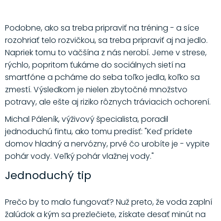
Podobne, ako sa treba pripraviť na tréning - a síce
rozohriať telo rozvičkou, sa treba pripraviť aj na jedlo.
Napriek tomu to väčšína z nás nerobí. Jeme v strese,
rýchlo, popritom ťukáme do sociálnych sietí na
smartfóne a pcháme do seba toľko jedla, koľko sa
zmestí. Výsledkom je nielen zbytočné množstvo
potravy, ale ešte aj riziko rôznych tráviacich ochorení.
Michal Páleník, výživový špecialista, poradil
jednoduchú fintu, ako tomu predísť: "Keď prídete
domov hladný a nervózny, prvé čo urobíte je - vypite
pohár vody. Veľký pohár vlažnej vody."
Jednoduchý tip
Prečo by to malo fungovať? Nuž preto, že voda zaplní
žalúdok a kým sa prezlečiete, získate desať minút na