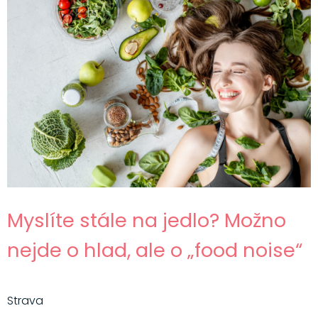
Myslíte stále na jedlo? Možno
nejde o hlad, ale o „food noise“
Strava