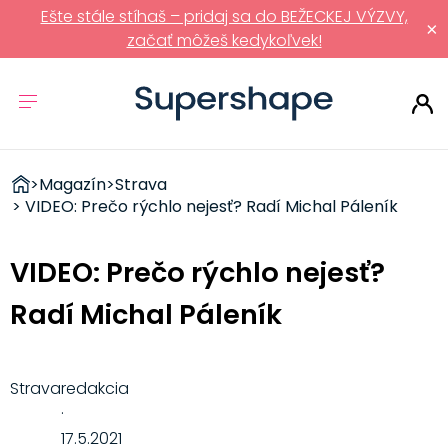
Ešte stále stíhaš – pridaj sa do BEŽECKEJ VÝZVY,
×
začať môžeš kedykoľvek!
ZDRAVÉ
>
Magazín
>
Strava
RÝCHLOVKY
> VIDEO: Prečo rýchlo nejesť? Radí Michal Páleník
VIDEO: Prečo rýchlo nejesť?
Radí Michal Páleník
Strava
redakcia
·
17.5.2021