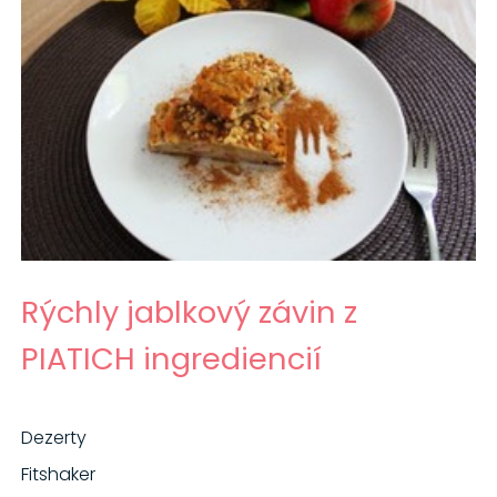
Rýchly jablkový závin z
PIATICH ingrediencií
Dezerty
Fitshaker