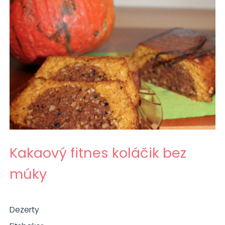
Kakaový fitnes koláčik bez
múky
Dezerty