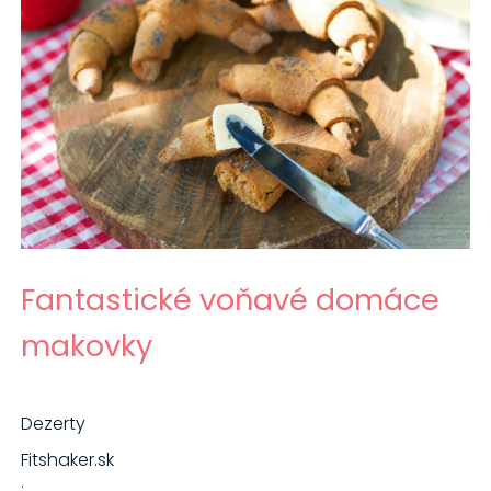
Fantastické voňavé domáce
makovky
Dezerty
Fitshaker.sk
·