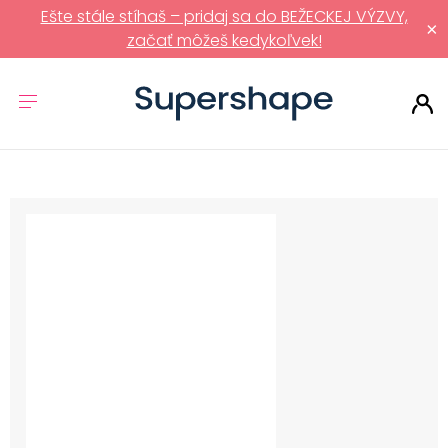
Ešte stále stíhaš – pridaj sa do BEŽECKEJ VÝZVY,
×
začať môžeš kedykoľvek!