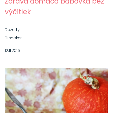
Zdravá domáca bábovka bez
výčitiek
Dezerty
Fitshaker
·
12.11.2015