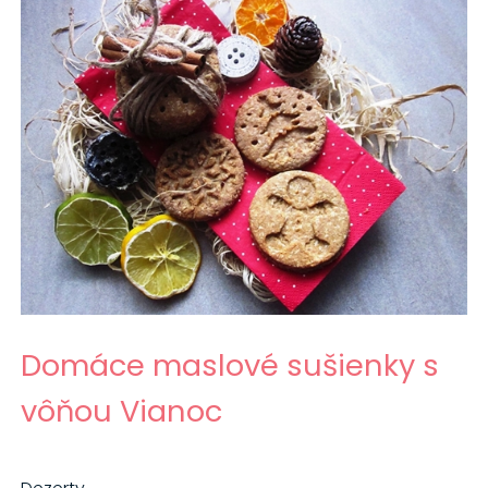
Domáce maslové sušienky s
vôňou Vianoc