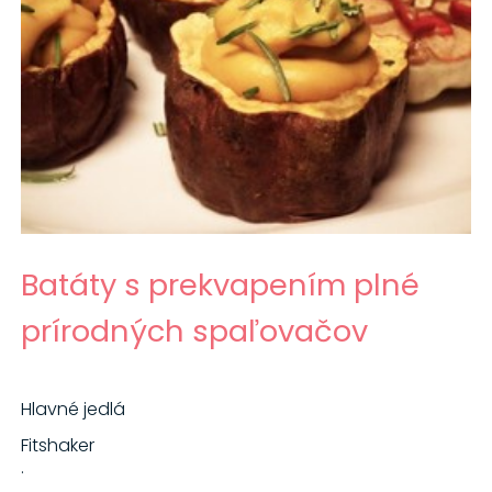
Batáty s prekvapením plné
prírodných spaľovačov
Hlavné jedlá
Fitshaker
·