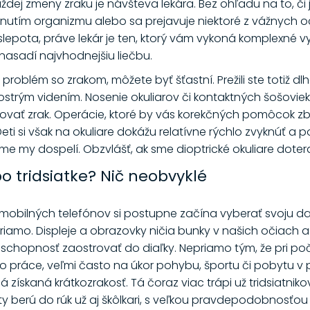
j zmeny zraku je návšteva lekára. Bez ohľadu na to, či 
utím organizmu alebo sa prejavuje niektoré z vážnych oc
pota, práve lekár je ten, ktorý vám vykoná komplexné vyšet
asadí najvhodnejšiu liečbu.
problém so zrakom, môžete byť šťastní. Prežili ste totiž d
eostrým videním. Nosenie okuliarov či kontaktných šošoviek
vať zrak. Operácie, ktoré by vás korekčných pomôcok zbavi
eti si však na okuliare dokážu relatívne rýchlo zvyknúť a 
ame my dospelí. Obzvlášť, ak sme dioptrické okuliare dote
po tridsiatke? Nič neobvyklé
mobilných telefónov si postupne začína vyberať svoju d
priamo. Displeje a obrazovky ničia bunky v našich očiach
schopnosť zaostrovať do diaľky. Nepriamo tým, že pri poč
o práce, veľmi často na úkor pohybu, športu či pobytu v 
 získaná krátkozrakosť. Tá čoraz viac trápi už tridsiatnik
ety berú do rúk už aj škôlkari, s veľkou pravdepodobnosťou