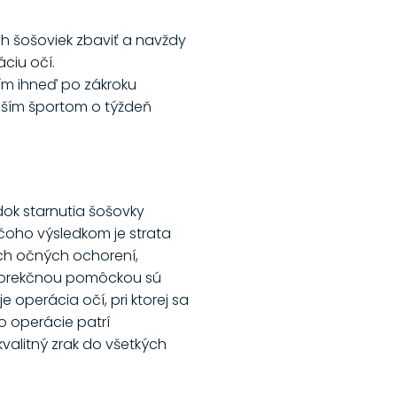
h šošoviek zbaviť a navždy
ciu očí.
ním ihneď po zákroku
ahším športom o týždeň
dok starnutia šošovky
 čoho výsledkom je strata
ných očných ochorení,
u korekčnou pomôckou sú
 operácia očí, pri ktorej sa
 operácie patrí
kvalitný zrak do všetkých