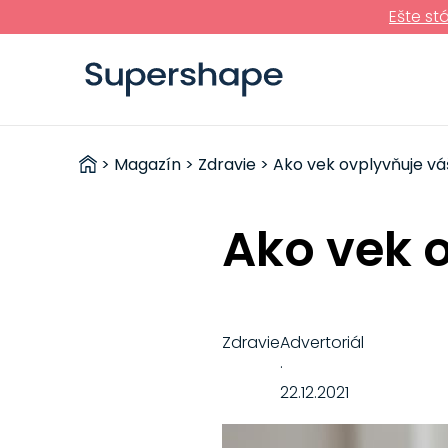
Ešte st
ZDRAVÉ
>
Magazín
>
Zdravie
> Ako vek ovplyvňuje vá
RÝCHLOVKY
Ako vek 
Zdravie
Advertoriál
·
22.12.2021