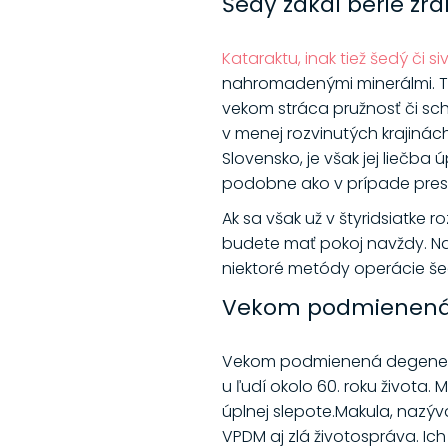
Šedý zákal berie zra
Kataraktu, inak tiež šedý či si
nahromadenými minerálmi. To
vekom stráca pružnosť či sc
v menej rozvinutých krajinách
Slovensko, je však jej liečb
podobne ako v prípade pre
Ak sa však už v štyridsiatke
budete mať pokoj navždy. Na u
niektoré metódy operácie še
Vekom podmienená
Vekom podmienená degeneráci
u ľudí okolo 60. roku života.
úplnej slepote.Makula, nazýva
VPDM aj zlá životospráva. Ic