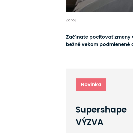
Zdroj:
Začínate pociťovať zmeny v
bežné vekom podmienené o
Novinka
Supershape
VÝZVA