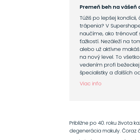
Premeň beh na vášeň a
Túžiš po lepšej kondícii,
trápenia? V Supershap
naučíme, ako trénovať 
ťažkostí. Nezáleží na to
alebo už aktívne makáš
na nový level. To všetk
vedením profi bežeckej 
špecialistky a ďalších o
Viac info
Približne po 40. roku života
degenerácia makuly. Čoraz čas