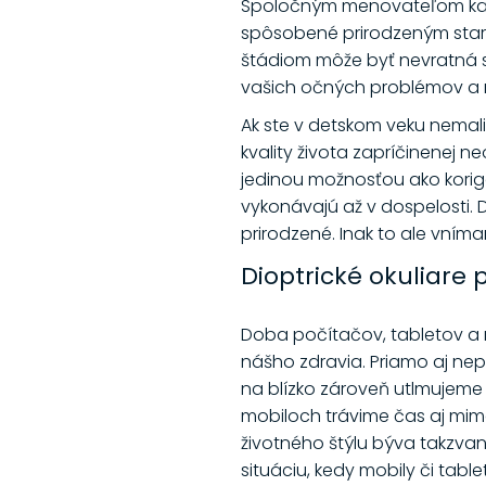
Spoločným menovateľom každe
spôsobené prirodzeným starn
štádiom môže byť nevratná sle
vašich očných problémov a n
Ak ste v detskom veku nemali 
kvality života zapríčinenej n
jedinou možnosťou ako korigo
vykonávajú až v dospelosti. D
prirodzené. Inak to ale vním
Dioptrické okuliare 
Doba počítačov, tabletov a 
nášho zdravia. Priamo aj ne
na blízko zároveň utlmujeme 
mobiloch trávime čas aj mim
životného štýlu býva takzvaná
situáciu, kedy mobily či tabl