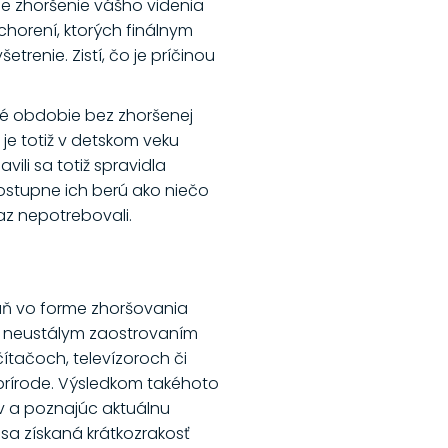
je zhoršenie vášho videnia
horení, ktorých finálnym
renie. Zistí, čo je príčinou
lhé obdobie bez zhoršenej
 je totiž v detskom veku
li sa totiž spravidla
postupne ich berú ako niečo
raz nepotrebovali.
aň vo forme zhoršovania
 a neustálym zaostrovaním
ítačoch, televízoroch či
prírode. Výsledkom takéhoto
ov a poznajúc aktuálnu
 sa získaná krátkozrakosť