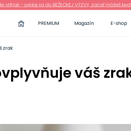
ále stíhaš – pridaj sa do BEŽECKEJ VÝZVY, začať môžeš ked
PREMIUM
Magazín
E-shop
š zrak
ovplyvňuje váš zra