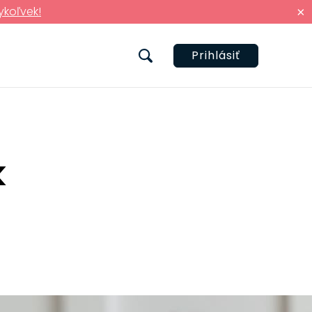
ykoľvek!
×
Prihlásiť
k