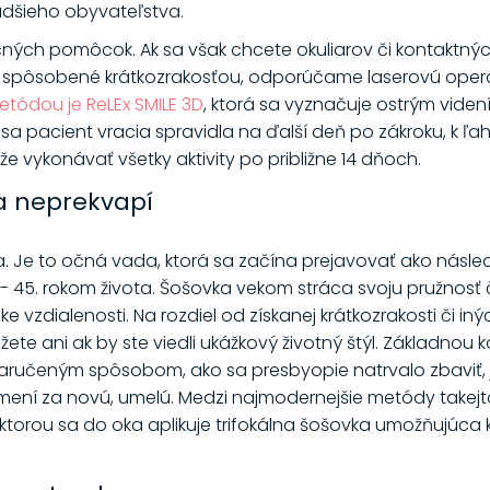
adšieho obyvateľstva.
čných pomôcok. Ak sa však chcete okuliarov či kontaktnýc
 spôsobené krátkozrakosťou, odporúčame laserovú operá
tódou je ReLEx SMILE 3D
, ktorá sa vyznačuje ostrým vide
sa pacient vracia spravidla na ďalší deň po zákroku, k ľ
 vykonávať všetky aktivity po približne 14 dňoch.
ia neprekvapí
. Je to očná vada, ktorá sa začína prejavovať ako násle
.- 45. rokom života. Šošovka vekom stráca svoju pružnosť
zke vzdialenosti. Na rozdiel od získanej krátkozrakosti či i
ete ani ak by ste viedli ukážkový životný štýl. Základno
zaručeným spôsobom, ako sa presbyopie natrvalo zbaviť, je
ní za novú, umelú. Medzi najmodernejšie metódy takejto
 ktorou sa do oka aplikuje trifokálna šošovka umožňujúca 