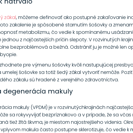
k natrvalo
vý zákal
, môžeme definovať ako postupné zakaľovanie inak
to zakalenie je spôsobené starnutím šošovky a zmenami j
hopnosť metabolizmu, čo vedie k spomínanému usádzaniu 
 jednou z najčastejších príčin slepoty. V rozvinutých krajin
a úplne bezproblémová a bežná. Odstrániť ju je možné le
sbyopie.
 rozhodnete pre výmenu šošovky kvôli nastupujúcej presbyo
melej šošovke sa totiž šedý zákal vytvoriť nemôže. Pozití
dého zákalu sú hradené z verejného zdravotníctva.
 degenerácia makuly
a makuly (VPDM) je v rozvinutýchkrajinách najčastejšou 
 Môže sa rokyvyvíjať bezpríznakovo a v prípade, že sa včas
ná tiež žltá škvrna, je miestom najostrejšieho videnia. Ok
h vplyvom makula často postupne sklerotizuje, čo vedie k 