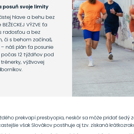
 posuň svoje limity
 čistej hlave a behu bez
e BEŽECKEJ VÝZVE ťa
s radosťou a bez
m, či s behom začínaš,
 – náš plán ťa posunie
o počas 12 týždňov pod
trénerky, výživovej
dborníkov.
 každého prekvapí presbyopia, neskôr sa môže pridať šed
tejšie však Slovákov postihuje aj tzv. získaná krátkozrak