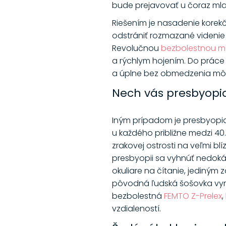
bude prejavovať u čoraz ml
Riešením je nasadenie korek
odstrániť rozmazané videnie
Revolučnou
bezbolestnou me
a rýchlym hojením. Do práce 
a úplne bez obmedzenia môže
Nech vás presbyop
Iným prípadom je presbyopia
u každého približne medzi 40
zrakovej ostrosti na veľmi blí
presbyopii sa vyhnúť nedokáž
okuliare na čítanie, jediným 
pôvodná ľudská šošovka vyme
bezbolestná
FEMTO Z-Prelex
,
vzdialeností.