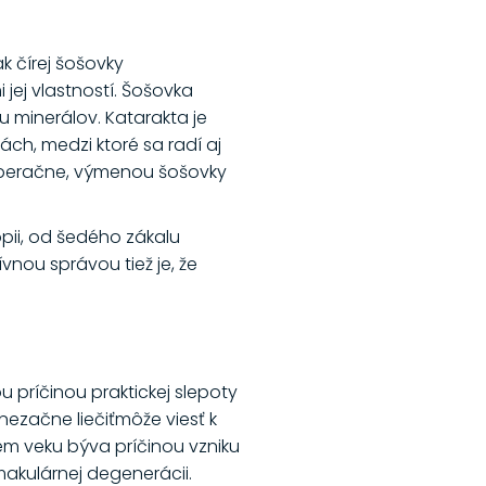
 čírej šošovky
ej vlastností. Šošovka
minerálov. Katarakta je
ách, medzi ktoré sa radí aj
n operačne, výmenou šošovky
pii, od šedého zákalu
vnou správou tiež je, že
príčinou praktickej slepoty
 nezačne liečiťmôže viesť k
rem veku býva príčinou vzniku
makulárnej degenerácii.