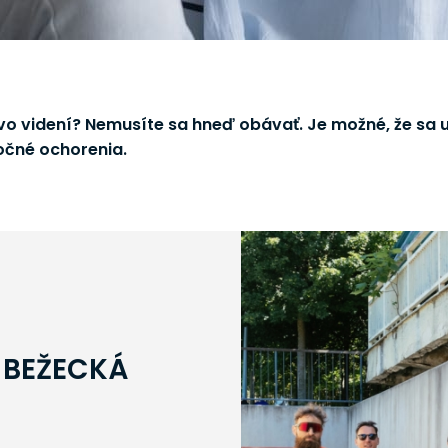
o videní? Nemusíte sa hneď obávať. Je možné, že sa u
čné ochorenia.
 BEŽECKÁ