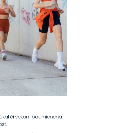
ý zákal či vekom podmienená
osť.