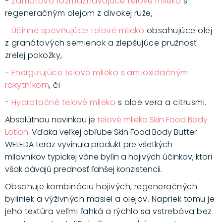
-
Zamatovo rozmaznávajúce telové mlieko
s
regeneračným olejom z divokej ruže
,
-
Účinne spevňujúce telové mlieko
obsahujúce olej
z granátových semienok a zlepšujúce pružnosť
zrelej pokožky,
-
Energizujúce telové mlieko s antioxidačným
rakytníkom
,
či
-
Hydratačné telové mliek
o
s aloe vera a citrusmi.
Absolútnou novinkou je
telové mlieko Skin Food Body
Lotion
. Vďaka veľkej obľube Skin Food Body Butter
WELEDA teraz vyvinula produkt pre všetkých
milovníkov typickej vône bylín a hojivých účinkov, ktorí
však dávajú prednosť ľahšej konzistencii.
Obsahuje kombináciu hojivých, regeneračných
byliniek a výživných masiel a olejov. Napriek tomu je
jeho textúra veľmi ľahká a rýchlo sa vstrebáva bez