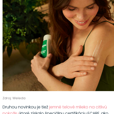
Zdroj: Weleda
Druhou novinkou je tiež
jemné telové mlieko na citlivú
pokožku
,ktoré získalo špeciálnu certifikáciu ECARF, ako