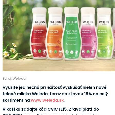
Zdroj: Weleda
Využite jedinečnú príležitosť vyskúšať nielen nové
telové mlieka Weleda, teraz so zľavou 15% na celý
sortiment na
www.weleda.sk
.
V košíku zadajte kód CVICTE15. Zľava platí do