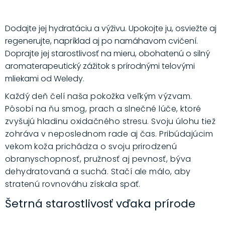
Dodajte jej hydratáciu a výživu. Upokojte ju, osviežte aj
regenerujte, napríklad aj po namáhavom cvičení.
Doprajte jej starostlivosť na mieru, obohatenú o silný
aromaterapeutický zážitok s prírodnými telovými
mliekami od Weledy.
Každý deň čelí naša pokožka veľkým výzvam.
Pôsobí na ňu smog, prach a slnečné lúče, ktoré
zvyšujú hladinu oxidačného stresu. Svoju úlohu tiež
zohráva v neposlednom rade aj čas. Pribúdajúcim
vekom koža prichádza o svoju prirodzenú
obranyschopnosť, pružnosť aj pevnosť, býva
dehydratovaná a suchá. Stačí ale málo, aby
stratenú rovnováhu získala späť.
Šetrná starostlivosť vďaka prírode