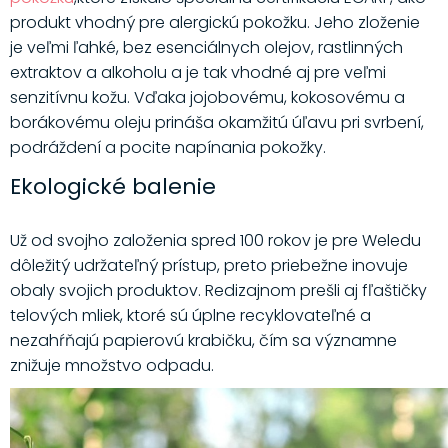
produkt vhodný pre alergickú pokožku. Jeho zloženie
je veľmi ľahké, bez esenciálnych olejov, rastlinných
extraktov a alkoholu a je tak vhodné aj pre veľmi
senzitívnu kožu. Vďaka jojobovému, kokosovému a
borákovému oleju prináša okamžitú úľavu pri svrbení,
podráždení a pocite napínania pokožky.
Ekologické balenie
Už od svojho založenia spred 100 rokov je pre Weledu
dôležitý udržateľný prístup, preto priebežne inovuje
obaly svojich produktov. Redizajnom prešli aj fľaštičky
telových mliek, ktoré sú úplne recyklovateľné a
nezahŕňajú papierovú krabičku, čím sa významne
znižuje množstvo odpadu.