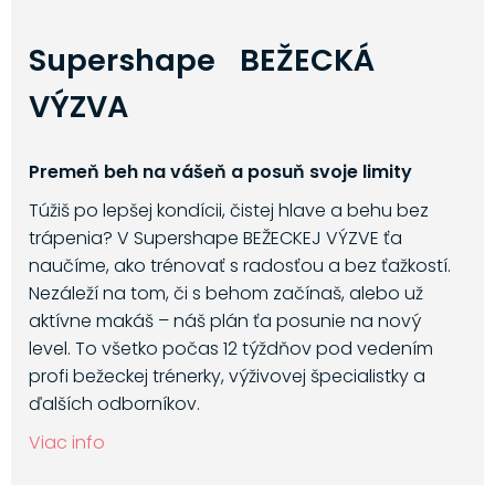
Supershape BEŽECKÁ
VÝZVA
Premeň beh na vášeň a posuň svoje limity
Túžiš po lepšej kondícii, čistej hlave a behu bez
trápenia? V Supershape BEŽECKEJ VÝZVE ťa
naučíme, ako trénovať s radosťou a bez ťažkostí.
Nezáleží na tom, či s behom začínaš, alebo už
aktívne makáš – náš plán ťa posunie na nový
level. To všetko počas 12 týždňov pod vedením
profi bežeckej trénerky, výživovej špecialistky a
ďalších odborníkov.
Viac info