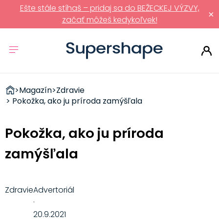
Ešte stále stíhaš – pridaj sa do BEŽECKEJ VÝZVY,
×
začať môžeš kedykoľvek!
ZDRAVÉ
>
Magazín
>
Zdravie
RÝCHLOVKY
> Pokožka, ako ju príroda zamýšľala
Pokožka, ako ju príroda
zamýšľala
Zdravie
Advertoriál
·
20.9.2021