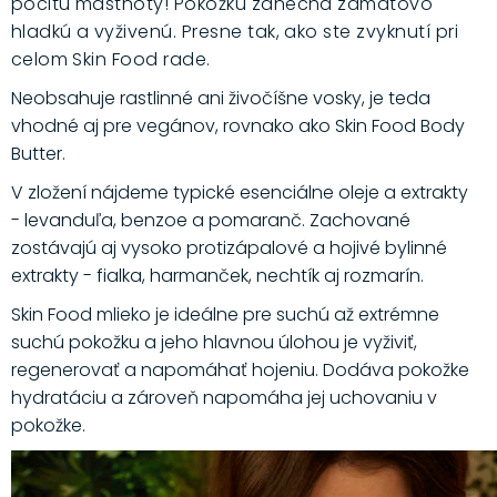
pocitu mastnoty! Pokožku zanechá zamatovo
hladkú a vyživenú. Presne tak, ako ste zvyknutí pri
celom Skin Food rade.
Neobsahuje rastlinné ani živočíšne vosky, je teda
vhodné aj pre vegánov, rovnako ako Skin Food Body
Butter.
V zložení nájdeme typické esenciálne oleje a extrakty
- levanduľa, benzoe a pomaranč. Zachované
zostávajú aj vysoko protizápalové a hojivé bylinné
extrakty - fialka, harmanček, nechtík aj rozmarín.
Skin Food mlieko je ideálne pre suchú až extrémne
suchú pokožku a jeho hlavnou úlohou je vyživiť,
regenerovať a napomáhať hojeniu. Dodáva pokožke
hydratáciu a zároveň napomáha jej uchovaniu v
pokožke.