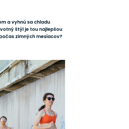
jom a vyhnú sa chladu
votný štýl je tou najlepšou
u počas zimných mesiacov?