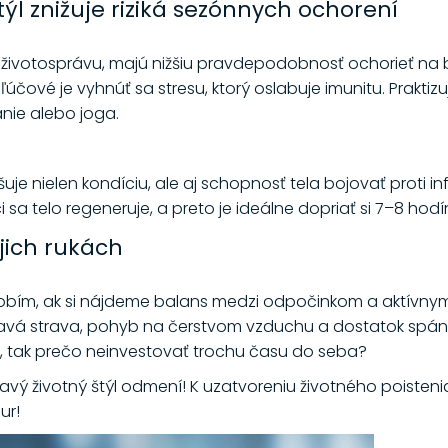
týl znižuje riziká sezónnych ochorení
oju životosprávu, majú nižšiu pravdepodobnosť ochorieť n
Kľúčové je vyhnúť sa stresu, ktorý oslabuje imunitu. Prakt
anie alebo joga.
uje nielen kondíciu, ale aj schopnosť tela bojovať proti in
 sa telo regeneruje, a preto je ideálne dopriať si 7–8 ho
jich rukách
bím, ak si nájdeme balans medzi odpočinkom a aktívnym
avá strava, pohyb na čerstvom vzduchu a dostatok spánk
m, tak prečo neinvestovať trochu času do seba?
avý životný štýl odmení! K uzatvoreniu životného poisteni
ur!