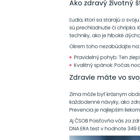
Ako zdravý životný š
Ľudia, ktorí sa starajú o sv
sú prechladnutie či chrípka. 
techniky, ako je hlboké dých
Okrem toho nezabúdajte na:
Pravidelný pohyb: Ten zlepš
Kvalitný spánok: Počas noci
Zdravie máte vo svo
Zima môže byť krásnym obdo
každodenné návyky, ako zdr
Prevencia je najlepším lieko
Aj ČSOB Poisťovňa vás za zdr
DNA ERA test v hodnote 349 E