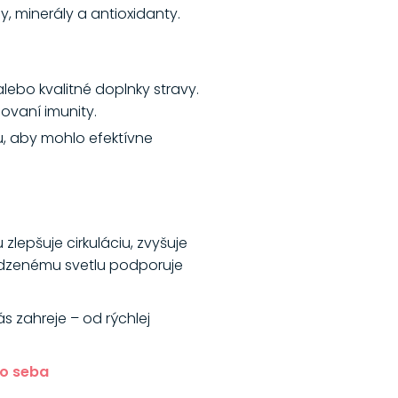
, minerály a antioxidanty.
 alebo kvalitné doplnky stravy.
ňovaní imunity.
u, aby mohlo efektívne
lepšuje cirkuláciu, zvyšuje
odzenému svetlu podporuje
s zahreje – od rýchlej
 o seba