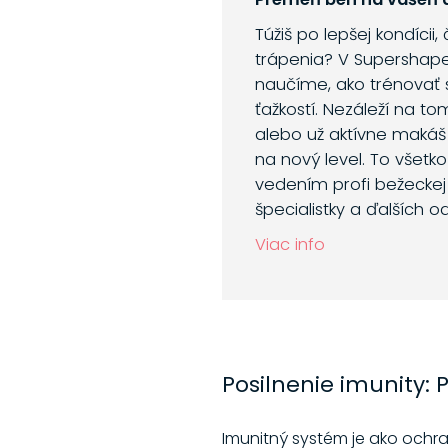
Túžiš po lepšej kondícii,
trápenia? V Supershap
naučíme, ako trénovať 
ťažkostí. Nezáleží na to
alebo už aktívne makáš
na nový level. To všetk
vedením profi bežeckej 
špecialistky a ďalších o
Viac info
Posilnenie imunity:
Imunitný systém je ako ochran