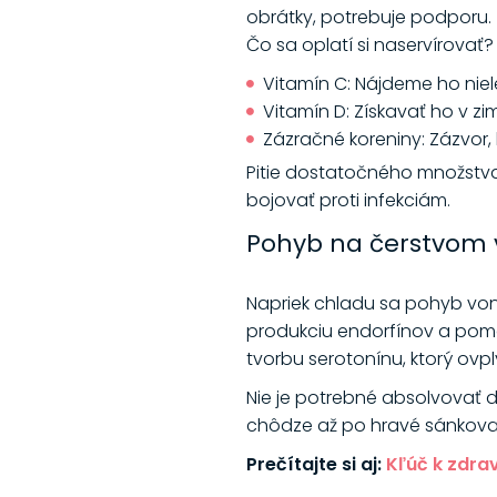
obrátky, potrebuje podporu. 
Čo sa oplatí si naservírovať?
Vitamín C: Nájdeme ho nielen
Vitamín D: Získavať ho v zim
Zázračné koreniny: Zázvor, 
Pitie dostatočného množstva 
bojovať proti infekciám.
Pohyb na čerstvom v
Napriek chladu sa pohyb vonk
produkciu endorfínov a pomá
tvorbu serotonínu, ktorý ovp
Nie je potrebné absolvovať dl
chôdze až po hravé sánkovan
Prečítajte si aj:
Kľúč k zdra