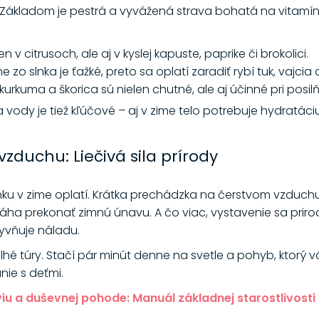
Základom je pestrá a vyvážená strava bohatá na vitamíny
 v citrusoch, ale aj v kyslej kapuste, paprike či brokolici.
e zo slnka je ťažké, preto sa oplatí zaradiť rybí tuk, vajcia
kurkuma a škorica sú nielen chutné, ale aj účinné pri posil
vody je tiež kľúčové – aj v zime telo potrebuje hydratáci
zduchu: Liečivá sila prírody
u v zime oplatí. Krátka prechádzka na čerstvom vzduchu z
ha prekonať zimnú únavu. A čo viac, vystavenie sa prir
lyvňuje náladu.
hé túry. Stačí pár minút denne na svetle a pohyb, ktorý vá
ie s deťmi.
viu a duševnej pohode: Manuál základnej starostlivosti