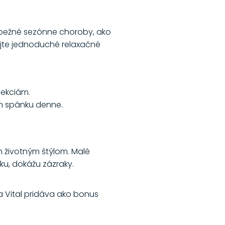
a bežné sezónne choroby, ako
izujte jednoduché relaxačné
fekciám.
dín spánku denne.
 životným štýlom. Malé
u, dokážu zázraky.
a Vital pridáva ako bonus