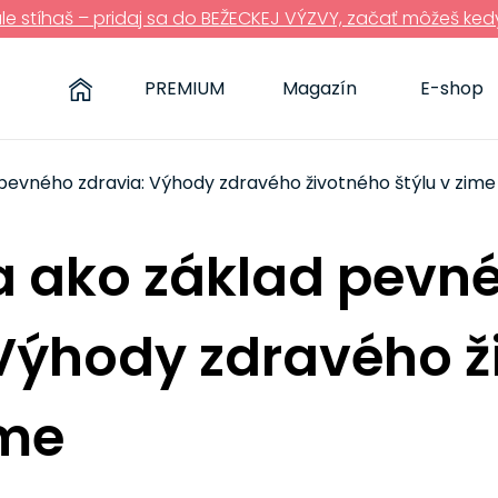
ále stíhaš – pridaj sa do BEŽECKEJ VÝZVY, začať môžeš ked
PREMIUM
Magazín
E-shop
pevného zdravia: Výhody zdravého životného štýlu v zime
a ako základ pevn
 Výhody zdravého 
ime