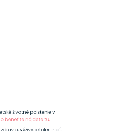
tské životné poistenie v
 o benefite nájdete tu.
dravia, výživy, intolerancií,