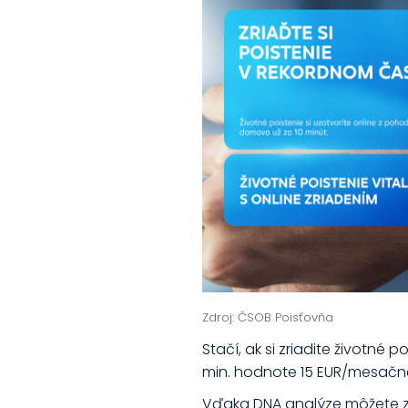
Zdroj: ČSOB Poisťovňa
Stačí, ak si zriadite životné p
min. hodnote 15 EUR/mesačne
Vďaka DNA analýze môžete zisti