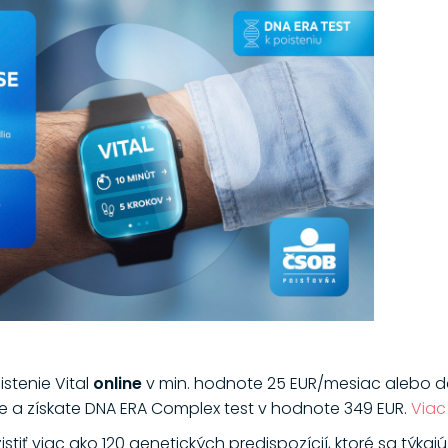
oistenie Vital
online
v min. hodnote 25 EUR/mesiac alebo de
 a získate DNA ERA Complex test v hodnote 349 EUR.
Viac
ť viac ako 120 genetických predispozícií, ktoré sa týkajú z