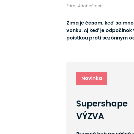
Zdroj: AdobeStock
Zima je časom, keď sa mnoh
vonku. Aj keď je odpočinok 
poistkou proti sezónnym o
Novinka
Supershape
VÝZVA
Premeň beh na vášeň a