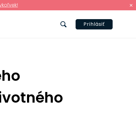
ykoľvek!
×
Prihlásiť
ého
životného