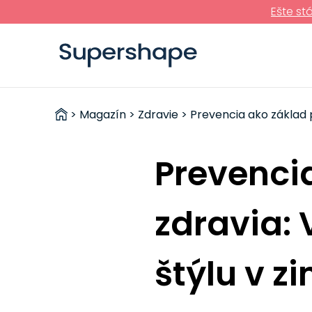
Ešte st
ZDRAVÉ
>
Magazín
>
Zdravie
> Prevencia ako základ 
RÝCHLOVKY
Prevenci
zdravia:
štýlu v z