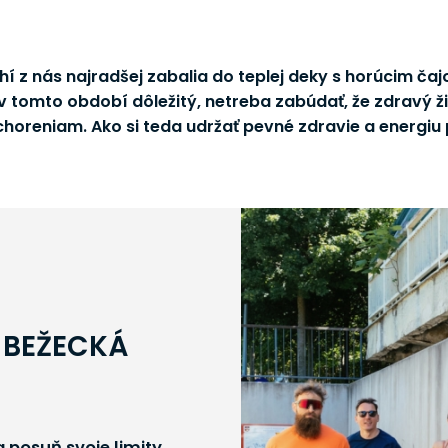
í z nás najradšej zabalia do teplej deky s horúcim ča
v tomto období dôležitý, netreba zabúdať, že zdravý ži
choreniam. Ako si teda udržať pevné zdravie a energi
 BEŽECKÁ
 posuň svoje limity