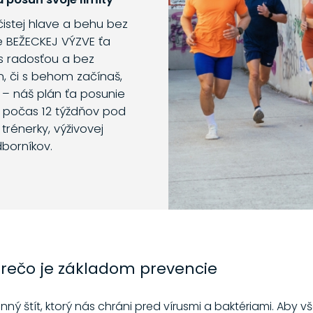
 čistej hlave a behu bez
e BEŽECKEJ VÝZVE ťa
s radosťou a bez
m, či s behom začínaš,
 – náš plán ťa posunie
o počas 12 týždňov pod
trénerky, výživovej
dborníkov.
 Prečo je základom prevencie
ný štít, ktorý nás chráni pred vírusmi a baktériami. Aby 