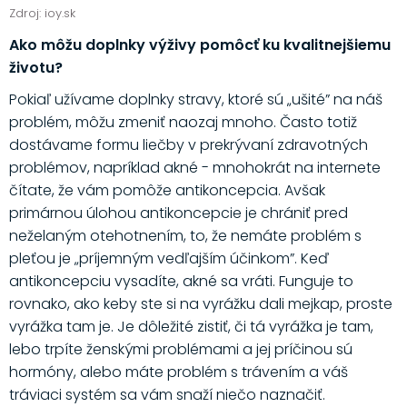
Zdroj: ioy.sk
Ako môžu doplnky výživy pomôcť ku kvalitnejšiemu
životu?
Pokiaľ užívame doplnky stravy, ktoré sú „ušité” na náš
problém, môžu zmeniť naozaj mnoho. Často totiž
dostávame formu liečby v prekrývaní zdravotných
problémov, napríklad akné - mnohokrát na internete
čítate, že vám pomôže antikoncepcia. Avšak
primárnou úlohou antikoncepcie je chrániť pred
neželaným otehotnením, to, že nemáte problém s
pleťou je „príjemným vedľajším účinkom”. Keď
antikoncepciu vysadíte, akné sa vráti. Funguje to
rovnako, ako keby ste si na vyrážku dali mejkap, proste
vyrážka tam je. Je dôležité zistiť, či tá vyrážka je tam,
lebo trpíte ženskými problémami a jej príčinou sú
hormóny, alebo máte problém s trávením a váš
tráviaci systém sa vám snaží niečo naznačiť.