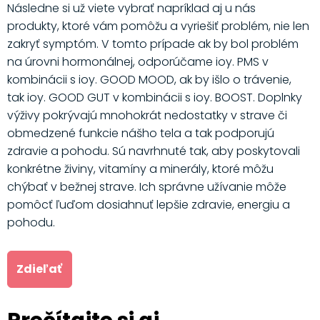
Následne si už viete vybrať napríklad aj u nás
produkty, ktoré vám pomôžu a vyriešiť problém, nie len
zakryť symptóm. V tomto prípade ak by bol problém
na úrovni hormonálnej, odporúčame ioy. PMS v
kombinácii s ioy. GOOD MOOD, ak by išlo o trávenie,
tak ioy. GOOD GUT v kombinácii s ioy. BOOST. Doplnky
výživy pokrývajú mnohokrát nedostatky v strave či
obmedzené funkcie nášho tela a tak podporujú
zdravie a pohodu. Sú navrhnuté tak, aby poskytovali
konkrétne živiny, vitamíny a minerály, ktoré môžu
chýbať v bežnej strave. Ich správne užívanie môže
pomôcť ľuďom dosiahnuť lepšie zdravie, energiu a
pohodu.
Zdieľať