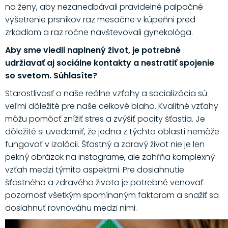
na ženy, aby nezanedbávali pravidelné palpačné
vyšetrenie prsníkov raz mesačne v kúpeňni pred
zrkadlom a raz ročne navštevovali gynekológa.
Aby sme viedli naplnený život, je potrebné
udržiavať aj sociálne kontakty a nestratiť spojenie
so svetom. Súhlasíte?
Starostlivosť o naše reálne vzťahy a socializácia sú
veľmi dôležité pre naše celkové blaho. Kvalitné vzťahy
môžu pomôcť znížiť stres a zvýšiť pocity šťastia. Je
dôležité si uvedomiť, že jedna z týchto oblastí nemôže
fungovať v izolácii. Šťastný a zdravý život nie je len
pekný obrázok na instagrame, ale zahŕňa komplexný
vzťah medzi týmito aspektmi. Pre dosiahnutie
šťastného a zdravého života je potrebné venovať
pozornosť všetkým spomínaným faktorom a snažiť sa
dosiahnuť rovnováhu medzi nimi.