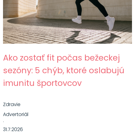
Ako zostať fit počas bežeckej
sezóny: 5 chýb, ktoré oslabujú
imunitu športovcov
Zdravie
Advertoriál
·
31.7.2026