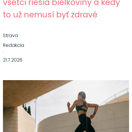
všetci riešia bielkoviny a kedy
to už nemusí byť zdravé
Strava
Redakcia
·
21.7.2026