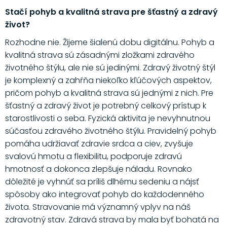
Stačí pohyb a kvalitná strava pre šťastný a zdravý
život?
Rozhodne nie. Žijeme šialenú dobu digitálnu. Pohyb a
kvalitná strava sú zásadnými zložkami zdravého
životného štýlu, ale nie sú jedinými. Zdravý životný štýl
je komplexný a zahŕňa niekoľko kľúčových aspektov,
pričom pohyb a kvalitná strava sú jednými z nich. Pre
šťastný a zdravý život je potrebný celkový prístup k
starostlivosti o seba. Fyzická aktivita je nevyhnutnou
súčasťou zdravého životného štýlu. Pravidelný pohyb
pomáha udržiavať zdravie srdca a ciev, zvyšuje
svalovú hmotu a flexibilitu, podporuje zdravú
hmotnosť a dokonca zlepšuje náladu. Rovnako
dôležité je vyhnúť sa príliš dlhému sedeniu a nájsť
spôsoby ako integrovať pohyb do každodenného
života. Stravovanie má významný vplyv na náš
zdravotný stav. Zdravá strava by mala byť bohatá na