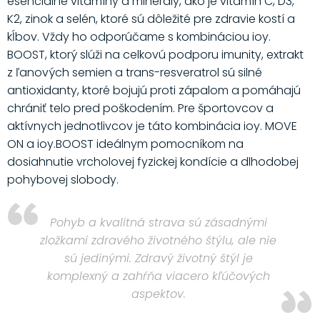
esenciálne vitamíny a minerály, ako je vitamín C, D3,
K2, zinok a selén, ktoré sú dôležité pre zdravie kostí a
kĺbov. Vždy ho odporúčame s kombináciou ioy.
BOOST, ktorý slúži na celkovú podporu imunity, extrakt
z ľanových semien a trans-resveratrol sú silné
antioxidanty, ktoré bojujú proti zápalom a pomáhajú
chrániť telo pred poškodením. Pre športovcov a
aktívnych jednotlivcov je táto kombinácia ioy. MOVE
ON a ioy.BOOST ideálnym pomocníkom na
dosiahnutie vrcholovej fyzickej kondície a dlhodobej
pohybovej slobody.
Pohyb a kvalitná strava sú zásadnými
zložkami zdravého životného štýlu, ale nie
sú jedinými. Zdravý životný štýl je
komplexný a zahŕňa viacero kľúčových
aspektov.