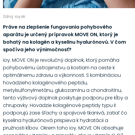
Zdroj: ioy.sk
Práve na zlepšenie fungovania pohybového
aparátu je určený prípravok MOVE ON, ktorý je
bohatý na kolagén a kyselinu hyalurónovú. V čom
spočíva jeho výnimočnosť?
ioy. MOVE ON je revolučný doplnok, ktorý pomáha
pohybovému ústrojenstvu a kostiam na ceste k
optimálnemu zdraviu a výkonnosti. S kombináciou
hovädzieho kolagénového peptidu,
metylsulfonylmetánu, glukozamínu a chondroitínu,
tento výživový doplnok poskytuje podporu pre kĺby a
chrupavky. Hovädzie kolagénové peptidy typu II
podporujú zase šľachy a spojivové tkanivá, zatiaľ čo
kyselina hyalurónová prispieva k hydratácii a
pružnosti kĺbov. Okrem toho ioy. MOVE ON obsahuje