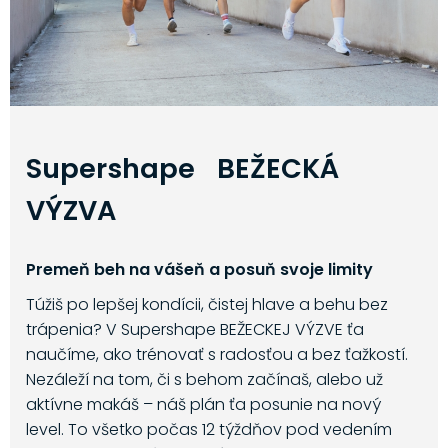
Supershape BEŽECKÁ
VÝZVA
Premeň beh na vášeň a posuň svoje limity
Túžiš po lepšej kondícii, čistej hlave a behu bez
trápenia? V Supershape BEŽECKEJ VÝZVE ťa
naučíme, ako trénovať s radosťou a bez ťažkostí.
Nezáleží na tom, či s behom začínaš, alebo už
aktívne makáš – náš plán ťa posunie na nový
level. To všetko počas 12 týždňov pod vedením