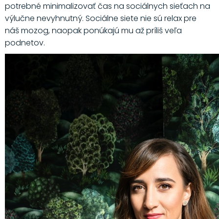
potrebné minimalizovať čas na sociálnych sieťach na
výlučne nevyhnutný. Sociálne siete nie sú relax pre
náš mozog, naopak ponúkajú mu až príliš veľa
podnetov.