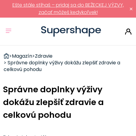
Ešte stále stíhaš – pridaj sa do BEŽECKEJ VÝZVY,
×
začať môžeš kedykoľvek!
ZDRAVÉ
>
Magazín
>
Zdravie
RÝCHLOVKY
> Správne doplnky výživy dokážu zlepšiť zdravie a
celkovú pohodu
Správne doplnky výživy
dokážu zlepšiť zdravie a
celkovú pohodu