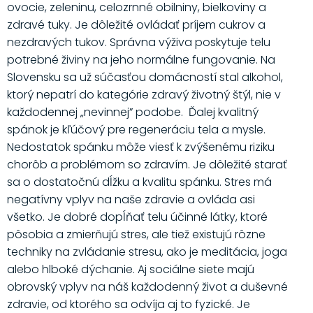
ovocie, zeleninu, celozrnné obilniny, bielkoviny a
zdravé tuky. Je dôležité ovládať príjem cukrov a
nezdravých tukov. Správna výživa poskytuje telu
potrebné živiny na jeho normálne fungovanie. Na
Slovensku sa už súčasťou domácností stal alkohol,
ktorý nepatrí do kategórie zdravý životný štýl, nie v
každodennej „nevinnej” podobe. Ďalej kvalitný
spánok je kľúčový pre regeneráciu tela a mysle.
Nedostatok spánku môže viesť k zvýšenému riziku
chorôb a problémom so zdravím. Je dôležité starať
sa o dostatočnú dĺžku a kvalitu spánku. Stres má
negatívny vplyv na naše zdravie a ovláda asi
všetko. Je dobré dopĺňať telu účinné látky, ktoré
pôsobia a zmierňujú stres, ale tiež existujú rôzne
techniky na zvládanie stresu, ako je meditácia, joga
alebo hlboké dýchanie. Aj sociálne siete majú
obrovský vplyv na náš každodenný život a duševné
zdravie, od ktorého sa odvíja aj to fyzické. Je