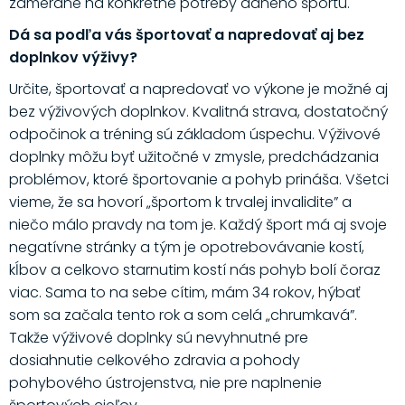
zamerané na konkrétne potreby daného športu.
Dá sa podľa vás športovať a napredovať aj bez
doplnkov výživy?
Určite, športovať a napredovať vo výkone je možné aj
bez výživových doplnkov. Kvalitná strava, dostatočný
odpočinok a tréning sú základom úspechu. Výživové
doplnky môžu byť užitočné v zmysle, predchádzania
problémov, ktoré športovanie a pohyb prináša. Všetci
vieme, že sa hovorí „športom k trvalej invalidite” a
niečo málo pravdy na tom je. Každý šport má aj svoje
negatívne stránky a tým je opotrebovávanie kostí,
kĺbov a celkovo starnutim kostí nás pohyb bolí čoraz
viac. Sama to na sebe cítim, mám 34 rokov, hýbať
som sa začala tento rok a som celá „chrumkavá”.
Takže výživové doplnky sú nevyhnutné pre
dosiahnutie celkového zdravia a pohody
pohybového ústrojenstva, nie pre naplnenie