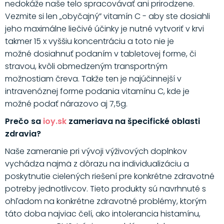
nedokáže naše telo spracovávať ani prirodzene.
Vezmite si len „obyčajný” vitamín C - aby ste dosiahli
jeho maximálne liečivé účinky je nutné vytvoriť v krvi
takmer 15 x vyššiu koncentráciu a toto nie je
možné dosiahnuť podaním v tabletovej forme, či
stravou, kvôli obmedzeným transportným
možnostiam čreva. Takže ten je najúčinnejší v
intravenóznej forme podania vitamínu C, kde je
možné podať nárazovo aj 7,5g.
Prečo sa
ioy.sk
zameriava na špecifické oblasti
zdravia?
Naše zameranie pri vývoji výživových doplnkov
vychádza najmä z dôrazu na individualizáciu a
poskytnutie cielených riešení pre konkrétne zdravotné
potreby jednotlivcov. Tieto produkty sú navrhnuté s
ohľadom na konkrétne zdravotné problémy, ktorým
táto doba najviac čelí, ako intolerancia histamínu,