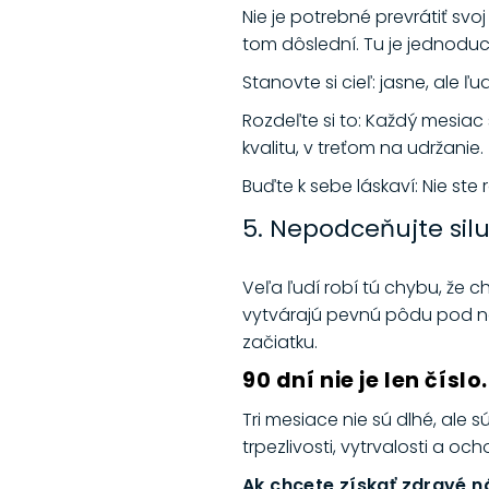
Nie je potrebné prevrátiť svo
tom dôslední. Tu je jednodu
Stanovte si cieľ: jasne, ale ľ
Rozdeľte si to: Každý mesiac
kvalitu, v treťom na udržanie.
Buďte k sebe láskaví: Nie ste
5. Nepodceňujte sil
Veľa ľudí robí tú chybu, že c
vytvárajú pevnú pôdu pod noha
začiatku.
90 dní nie je len číslo.
Tri mesiace nie sú dlhé, ale 
trpezlivosti, vytrvalosti a oc
Ak chcete získať zdravé n