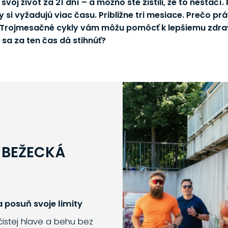
voj život za 21 dní – a možno ste zistili, že to nestačí.
si vyžadujú viac času. Približne tri mesiace. Prečo pr
. Trojmesačné cykly vám môžu pomôcť k lepšiemu zdrav
sa za ten čas dá stihnúť?
 BEŽECKÁ
 posuň svoje limity
 čistej hlave a behu bez