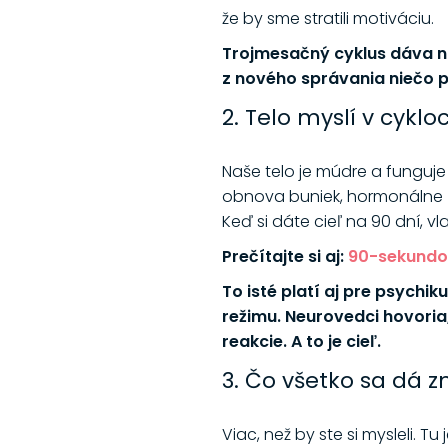
že by sme stratili motiváciu.
Trojmesačný cyklus dáva ná
z nového správania niečo p
2. Telo myslí v cyklo
Naše telo je múdre a funguj
obnova buniek, hormonálne zme
Keď si dáte cieľ na 90 dní, vl
Prečítajte si aj:
90-sekundov
To isté platí aj pre psychik
režimu. Neurovedci hovori
reakcie. A to je cieľ.
3. Čo všetko sa dá z
Viac, než by ste si mysleli. Tu