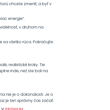
ktorú chcete zmeniť, a byť v
viac energie“.
avidelnosť, v druhom na
e sa všetko rúca. Pokračujte.
, realistické kroky. Tie
plne inde, než ste boli na
na nie je o dokonalosti. Je o
eraz je ten správny čas začať.
.
V
PREMIUM