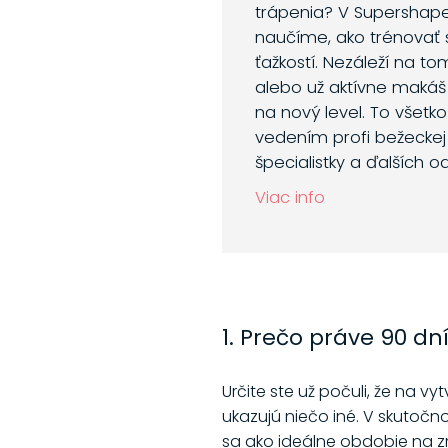
trápenia? V Supershap
naučíme, ako trénovať 
ťažkostí. Nezáleží na to
alebo už aktívne makáš
na nový level. To všetk
vedením profi bežeckej 
špecialistky a ďalších o
Viac info
1. Prečo práve 90 dn
Určite ste už počuli, že na v
ukazujú niečo iné. V skutočnos
sa ako ideálne obdobie na zme