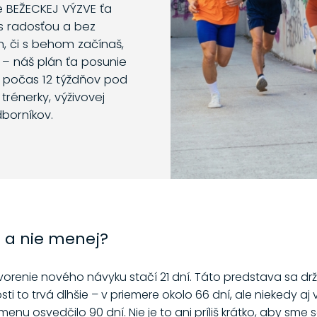
e BEŽECKEJ VÝZVE ťa
s radosťou a bez
m, či s behom začínaš,
 – náš plán ťa posunie
o počas 12 týždňov pod
trénerky, výživovej
dborníkov.
í a nie menej?
ytvorenie nového návyku stačí 21 dní. Táto predstava sa dr
ti to trvá dlhšie – v priemere okolo 66 dní, ale niekedy aj 
nu osvedčilo 90 dní. Nie je to ani príliš krátko, aby sme s