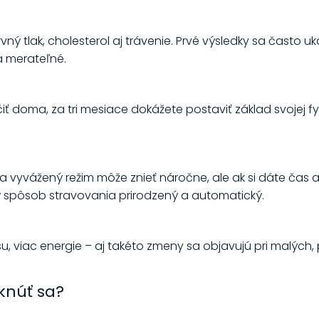
rvný tlak, cholesterol aj trávenie. Prvé výsledky sa často u
a merateľné.
čiť doma, za tri mesiace dokážete postaviť základ svojej f
a vyvážený režim môže znieť náročne, ale ak si dáte čas 
 spôsob stravovania prirodzený a automatický.
u, viac energie – aj takéto zmeny sa objavujú pri malých,
knúť sa?