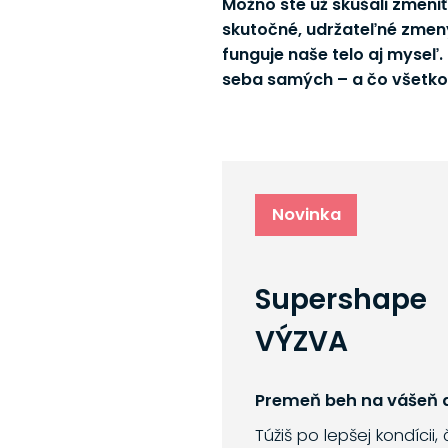
Možno ste už skúšali zmeniť s
skutočné, udržateľné zmeny 
funguje naše telo aj myseľ
seba samých – a čo všetko 
Novinka
Supershape
VÝZVA
Premeň beh na vášeň a
Túžiš po lepšej kondícii,