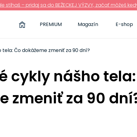
ále stíhaš – pridaj sa do BEŽECKEJ VÝZVY, začať môžeš ked
PREMIUM
Magazín
E-shop
 tela: Čo dokážeme zmeniť za 90 dní?
 cykly nášho tela
 zmeniť za 90 dní