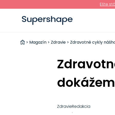
Ešte st
ZDRAVÉ
>
Magazín
>
Zdravie
> Zdravotné cykly nášho
RÝCHLOVKY
Zdravotné
dokážeme
Zdravie
Redakcia
·