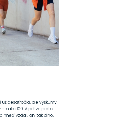
ží už desaťročia, ale výskumy
viac ako 100. A práve preto
a hneď vzdali, ani tak dlho,