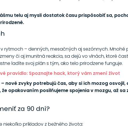
šmu telu aj mysli dostatok času prispôsobiť sa, pocho
rirodzené.
ch
e v rytmoch – denných, mesačných aj sezónnych. Mnohé p
ny či aj imunitná reakcia, sa dejú vo vlnách, ktoré často 
astne ladíte svoj plán s tým, ako telo prirodzene funguje.
é pravidlo: Spoznajte hack, ktorý vám zmení život
u – nové zvyky potrebujú čas, aby si ich mozog osvojil,
a, že opakovaním posilňujeme spojenia v mozgu, až sa
meniť za 90 dní?
 je niekoľko príkladov z bežného života: