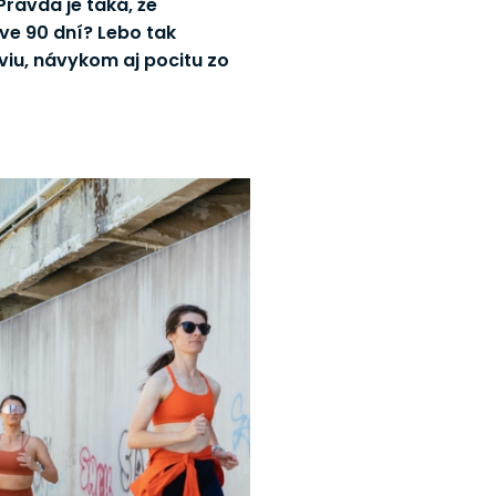
 Pravda je taká, že
áve 90 dní? Lebo tak
iu, návykom aj pocitu zo