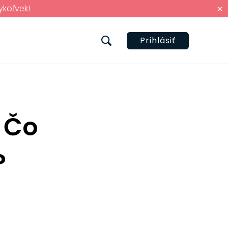
ykoľvek!
×
Prihlásiť
: Čo
?