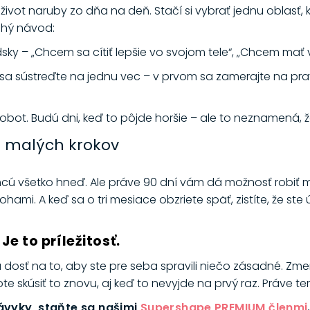
j život naruby zo dňa na deň. Stačí si vybrať jednu oblasť, 
chý návod:
udsky – „Chcem sa cítiť lepšie vo svojom tele“, „Chcem mať 
 sa sústreďte na jednu vec – v prvom sa zamerajte na pr
 robot. Budú dni, keď to pôjde horšie – ale to neznamená, ž
u malých krokov
hcú všetko hneď. Ale práve 90 dní vám dá možnosť robiť malé
mi. A keď sa o tri mesiace obzriete späť, zistíte, že ste ú
 Je to príležitosť.
sú dosť na to, aby ste pre seba spravili niečo zásadné. Zme
hote skúsiť to znovu, aj keď to nevyjde na prvý raz. Práve t
ávyky, staňte sa našimi
Supershape PREMIUM členmi