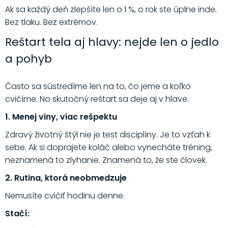
Ak sa každý deň zlepšíte len o 1 %, o rok ste úplne inde.
Bez tlaku. Bez extrémov.
Reštart tela aj hlavy: nejde len o jedlo
a pohyb
Často sa sústredíme len na to, čo jeme a koľko
cvičíme. No skutočný reštart sa deje aj v hlave.
1. Menej viny, viac rešpektu
Zdravý životný štýl nie je test disciplíny. Je to vzťah k
sebe. Ak si doprajete koláč alebo vynecháte tréning,
neznamená to zlyhanie. Znamená to, že ste človek.
2. Rutina, ktorá neobmedzuje
Nemusíte cvičiť hodinu denne.
Stačí: