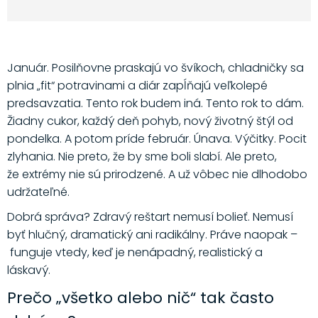
Január. Posilňovne praskajú vo švíkoch, chladničky sa
plnia „fit“ potravinami a diár zapĺňajú veľkolepé
predsavzatia. Tento rok budem iná. Tento rok to dám.
Žiadny cukor, každý deň pohyb, nový životný štýl od
pondelka. A potom príde február. Únava. Výčitky. Pocit
zlyhania. Nie preto, že by sme boli slabí. Ale preto,
že extrémy nie sú prirodzené. A už vôbec nie dlhodobo
udržateľné.
Dobrá správa? Zdravý reštart nemusí bolieť. Nemusí
byť hlučný, dramatický ani radikálny. Práve naopak –
funguje vtedy, keď je nenápadný, realistický a
láskavý.
Prečo „všetko alebo nič“ tak často