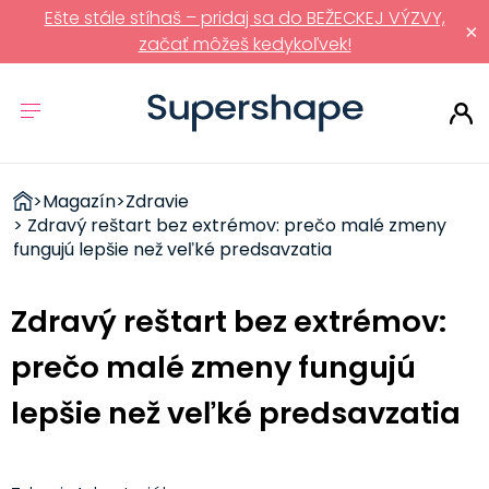
Ešte stále stíhaš – pridaj sa do BEŽECKEJ VÝZVY,
×
začať môžeš kedykoľvek!
ZDRAVÉ
>
Magazín
>
Zdravie
RÝCHLOVKY
> Zdravý reštart bez extrémov: prečo malé zmeny
fungujú lepšie než veľké predsavzatia
Zdravý reštart bez extrémov:
prečo malé zmeny fungujú
lepšie než veľké predsavzatia