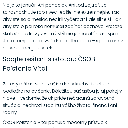
Nie je to január. Ani pondelok. Ani „od zajtra“. Je
to rozhodnutie robiť veci lepšie, nie extrémnejšie. Tak,
aby ste sa o mesiac necítili vyčerpaní, ale silnejší. Tak,
aby ste o pol roka nemuseli začínať odznova. Pretože
skutočne zdravý životný štýl nie je maratón ani šprint.
Je to tempo, ktoré zvládnete dlhodobo – s pokojom v
hlave a energiou v tele.
Spojte reštart s istotou: ČSOB
Poistenie Vital
Zdravý reštart sa nezačína len v kuchyni alebo na
podložke na cvičenie. Dôležitou súčasťou je aj pokoj v
hlave – vedomie, že ak príde nečakaná zdravotná
situácia, neohrozí stabilitu vášho života, financií ani
rodiny.
ČSOB Poistenie Vital ponúka moderný prístup k