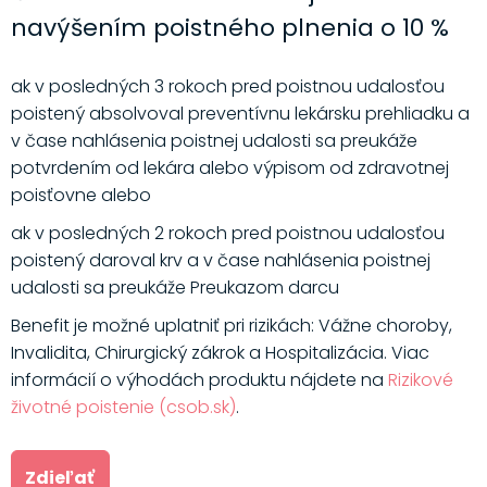
navýšením poistného plnenia o 10 %
ak v posledných 3 rokoch pred poistnou udalosťou
poistený absolvoval preventívnu lekársku prehliadku a
v čase nahlásenia poistnej udalosti sa preukáže
potvrdením od lekára alebo výpisom od zdravotnej
poisťovne alebo
ak v posledných 2 rokoch pred poistnou udalosťou
poistený daroval krv a v čase nahlásenia poistnej
udalosti sa preukáže Preukazom darcu
Benefit je možné uplatniť pri rizikách: Vážne choroby,
Invalidita, Chirurgický zákrok a Hospitalizácia. Viac
informácií o výhodách produktu nájdete na
Rizikové
životné poistenie (csob.sk)
.
Zdieľať