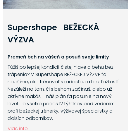
Supershape BEŽECKÁ
VÝZVA
Premeň beh na vášeň a posuň svoje limity
Túžiš po lepšej kondícii, čistej hlave a behu bez
trápenia? V Supershape BEŽECKEJ VÝZVE ťa
naučíme, ako trénovať s radosťou a bez ťažkostí.
Nezáleží na tom, či s behom začínaš, alebo už
aktívne makáš – náš plán ťa posunie na nový
level. To všetko počas 12 týždňov pod vedením
profi bežeckej trénerky, výživovej špecialistky a
ďalších odborníkov.
Viac info