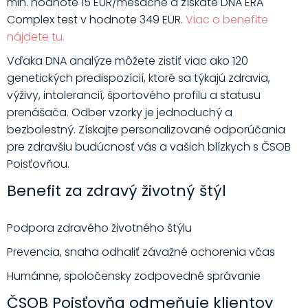
min. hodnote 15 EUR/mesačne a získate DNA ERA
Complex test v hodnote 349 EUR.
Viac o benefite
nájdete tu.
Vďaka DNA analýze môžete zistiť viac ako 120
genetických predispozícií, ktoré sa týkajú zdravia,
výživy, intolerancií, športového profilu a statusu
prenášača. Odber vzorky je jednoduchý a
bezbolestný. Získajte personalizované odporúčania
pre zdravšiu budúcnosť vás a vašich blízkych s ČSOB
Poisťovňou.
Benefit za zdravý životný štýl
Podpora zdravého životného štýlu
Prevencia, snaha odhaliť závažné ochorenia včas
Humánne, spoločensky zodpovedné správanie
ČSOB Poisťovňa odmeňuje klientov