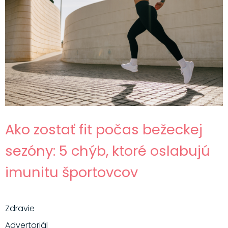
Ako zostať fit počas bežeckej
sezóny: 5 chýb, ktoré oslabujú
imunitu športovcov
Zdravie
Advertoriál