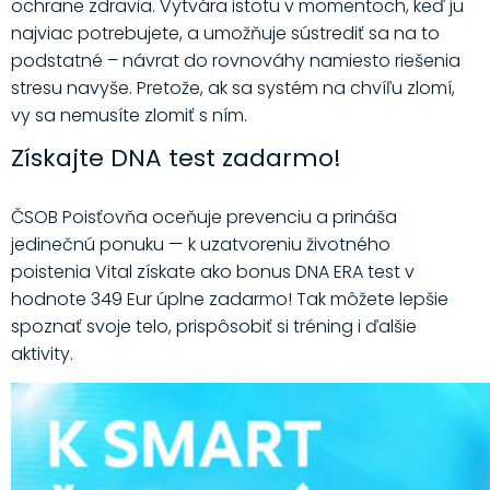
ochrane zdravia. Vytvára istotu v momentoch, keď ju
najviac potrebujete, a umožňuje sústrediť sa na to
podstatné – návrat do rovnováhy namiesto riešenia
stresu navyše. Pretože, ak sa systém na chvíľu zlomí,
vy sa nemusíte zlomiť s ním.
Získajte DNA test zadarmo!
ČSOB Poisťovňa oceňuje prevenciu a prináša
jedinečnú ponuku — k uzatvoreniu životného
poistenia Vital získate ako bonus DNA ERA test v
hodnote 349 Eur úplne zadarmo! Tak môžete lepšie
spoznať svoje telo, prispôsobiť si tréning i ďalšie
aktivity.