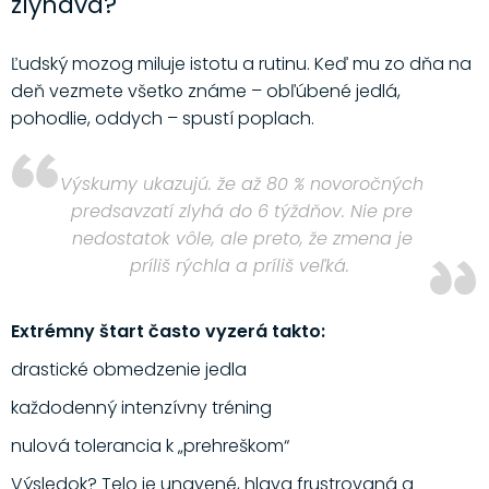
zlyháva?
Ľudský mozog miluje istotu a rutinu. Keď mu zo dňa na
deň vezmete všetko známe – obľúbené jedlá,
pohodlie, oddych – spustí poplach.
Výskumy ukazujú. že až 80 % novoročných
predsavzatí zlyhá do 6 týždňov. Nie pre
nedostatok vôle, ale preto, že zmena je
príliš rýchla a príliš veľká.
Extrémny štart často vyzerá takto:
drastické obmedzenie jedla
každodenný intenzívny tréning
nulová tolerancia k „prehreškom“
Výsledok? Telo je unavené, hlava frustrovaná a