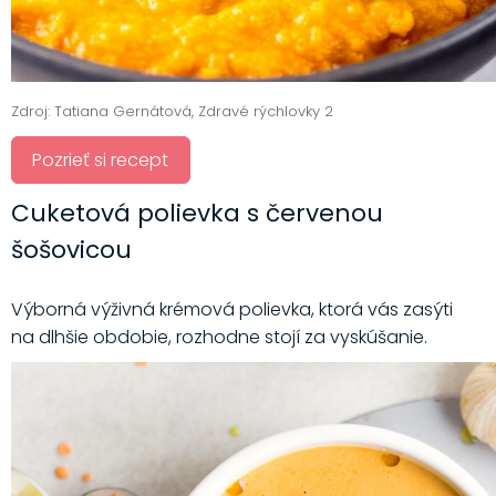
Zdroj: Tatiana Gernátová, Zdravé rýchlovky 2
Pozrieť si recept
Cuketová polievka s červenou
šošovicou
Výborná výživná krémová polievka, ktorá vás zasýti
na dlhšie obdobie, rozhodne stojí za vyskúšanie.