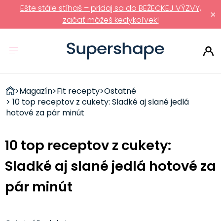
Ešte stále stíhaš – pridaj sa do BEŽECKEJ VÝZVY,
×
začať môžeš kedykoľvek!
ZDRAVÉ
>
Magazín
>
Fit recepty
>
Ostatné
RÝCHLOVKY
> 10 top receptov z cukety: Sladké aj slané jedlá
hotové za pár minút
10 top receptov z cukety:
Sladké aj slané jedlá hotové za
pár minút