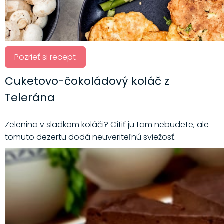
Pozrieť si recept
Cuketovo-čokoládový koláč z
Telerána
Zelenina v sladkom koláči? Cítiť ju tam nebudete, ale
tomuto dezertu dodá neuveriteľnú sviežosť.