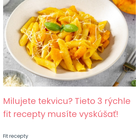
Milujete tekvicu? Tieto 3 rýchle
fit recepty musíte vyskúšať!
Fit recepty