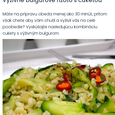
Výživné bulgurové rizoto s cuketou
Máte na prípravu obeda menej ako 30 minút, pritom
však chete aby vám chutil a vyživil vás na celé
poobedie? Vyskúšajte nasledujúcu kombináciu
cukety s výživným bulgurom.