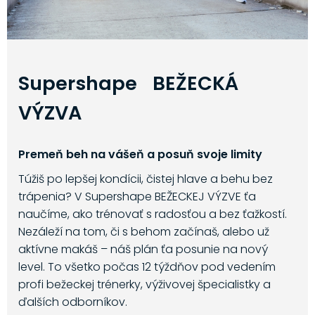
Supershape BEŽECKÁ
VÝZVA
Premeň beh na vášeň a posuň svoje limity
Túžiš po lepšej kondícii, čistej hlave a behu bez
trápenia? V Supershape BEŽECKEJ VÝZVE ťa
naučíme, ako trénovať s radosťou a bez ťažkostí.
Nezáleží na tom, či s behom začínaš, alebo už
aktívne makáš – náš plán ťa posunie na nový
level. To všetko počas 12 týždňov pod vedením
profi bežeckej trénerky, výživovej špecialistky a
ďalších odborníkov.