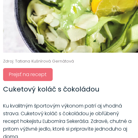
Zdroj: Tatiana Kušnírová Gernátová
Prejsť na recept
Cuketový koláč s čokoládou
Ku kvalitným športovým výkonom patrí aj vhodná
strava. Cuketový koláč s čokoládou je obľúbený
recept hokejistu Ľubomíra Sekeráša. Zdravé, chutné a
pritom výživné jedlo, ktoré si pripravíte jednoduho aj
doma.