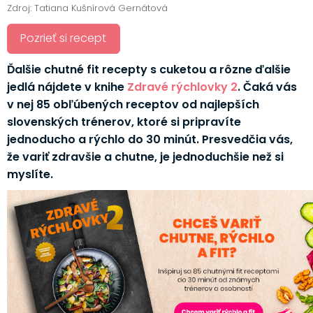
Zdroj: Tatiana Kušnírová Gernátová
Pozrieť si recept
Ďalšie chutné fit recepty s cuketou a rôzne ďalšie
jedlá nájdete v knihe
Zdravé rýchlovky 2
. Čaká vás
v nej 85 obľúbených receptov od najlepších
slovenských trénerov, ktoré si pripravíte
jednoducho a rýchlo do 30 minút. Presvedčia vás,
že variť zdravšie a chutne, je jednoduchšie než si
myslíte.