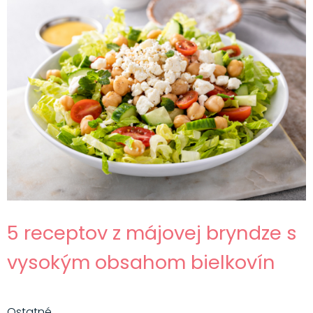
5 receptov z májovej bryndze s
vysokým obsahom bielkovín
Ostatné