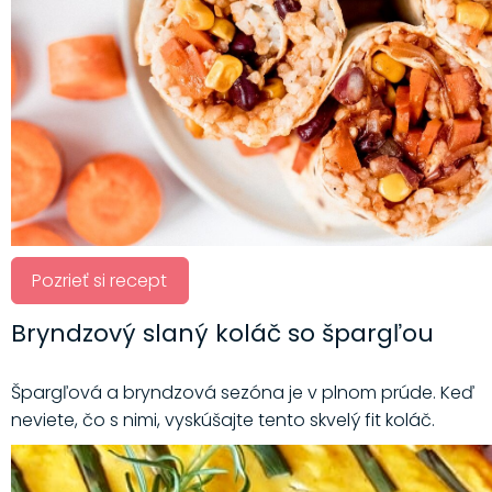
Pozrieť si recept
Bryndzový slaný koláč so špargľou
Špargľová a bryndzová sezóna je v plnom prúde. Keď
neviete, čo s nimi, vyskúšajte tento skvelý fit koláč.