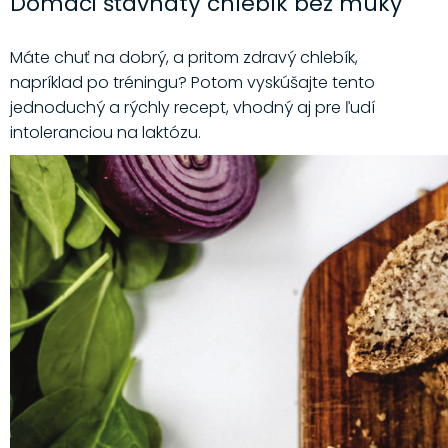
Domáci šťavnatý chlebík bez múky
Máte chuť na dobrý, a pritom zdravý chlebík,
napríklad po tréningu? Potom vyskúšajte tento
jednoduchý a rýchly recept, vhodný aj pre ľudí
intoleranciou na laktózu.