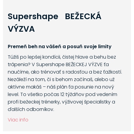
Supershape BEŽECKÁ
VÝZVA
Premeň beh na vášeň a posuň svoje limity
Túžiš po lepšej kondícii, čistej hlave a behu bez
trápenia? V Supershape BEŽECKEJ VÝZVE ťa
naučíme, ako trénovať s radosťou a bez ťažkostí.
Nezáleží na tom, či s behom začínaš, alebo už
aktívne makáš – náš plán ťa posunie na nový
level. To všetko počas 12 týždňov pod vedením
profi bežeckej trénerky, výživovej špecialistky a
ďalších odborníkov.
Viac info