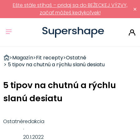
Ešte stále stíhaš – pridaj sa do BEŽECKEJ VÝZVY,
×
začať môžeš kedykoľvek!
ZDRAVÉ
>
Magazín
>
Fit recepty
>
Ostatné
RÝCHLOVKY
> 5 tipov na chutnú a rýchlu slanú desiatu
5 tipov na chutnú a rýchlu
slanú desiatu
Ostatné
redakcia
·
20.1.2022