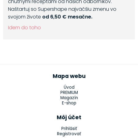
chutnými receptami od našich odborníkov.
Naštartuj so Supershape najväčšiu zmenu vo
svojom živote
od 6,50 € mesačne.
Idem do toho
Mapa webu
Úvod
PREMIUM
Magazín
E-shop
Môj účet
Prihlásiť
Registrovať