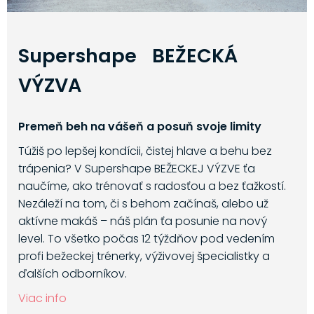
Supershape BEŽECKÁ
VÝZVA
Premeň beh na vášeň a posuň svoje limity
Túžiš po lepšej kondícii, čistej hlave a behu bez
trápenia? V Supershape BEŽECKEJ VÝZVE ťa
naučíme, ako trénovať s radosťou a bez ťažkostí.
Nezáleží na tom, či s behom začínaš, alebo už
aktívne makáš – náš plán ťa posunie na nový
level. To všetko počas 12 týždňov pod vedením
profi bežeckej trénerky, výživovej špecialistky a
ďalších odborníkov.
Viac info