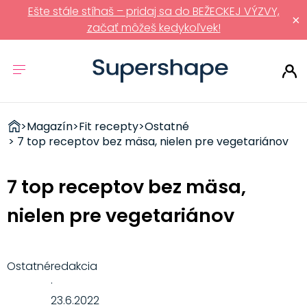
Ešte stále stíhaš – pridaj sa do BEŽECKEJ VÝZVY,
×
začať môžeš kedykoľvek!
ZDRAVÉ
>
Magazín
>
Fit recepty
>
Ostatné
RÝCHLOVKY
> 7 top receptov bez mäsa, nielen pre vegetariánov
7 top receptov bez mäsa,
nielen pre vegetariánov
Ostatné
redakcia
·
23.6.2022