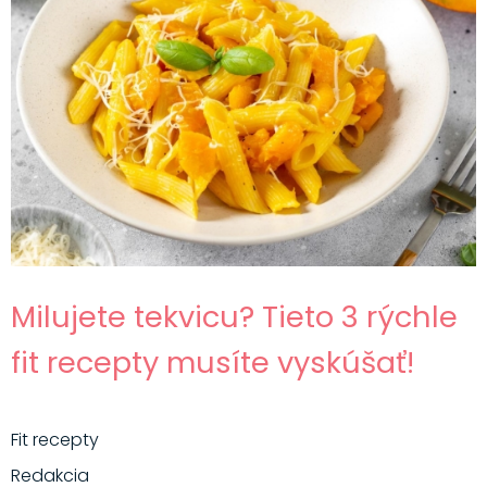
Milujete tekvicu? Tieto 3 rýchle
fit recepty musíte vyskúšať!
Fit recepty
Redakcia