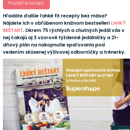
Pozrieť si recept
Hľadáte ďalšie ľahké fit recepty bez mäsa?
Nájdete ich v obľúbenom knižnom bestselleri
ĽAHKÝ
REŠTART
. Okrem 75 rýchlych a chutných jedál vás v
nej čakajú aj 3 vzorové týždenné jedálničky a 21-
dňový plán na nakopnutie spaľovania pod
vedením skúsenej výživovej odborníčky a trénerky.